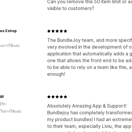
Can you remove this 50 item limit or a
visible to customers?
ies Eshop
The BundleJoy team, and more specific
 ในการใช้แอป
very involved in the development of our 
application that automatically adds a g
one that allows the front end to be ad
to be able to rely on a team like this,
enough!
ll
ิร์ก
Absolutely Amazing App & Support!
น ในการใช้แอป
Bundlejoy has completely transforme
my product bundles! I had an extremel
to their team, especially Liviu, the a