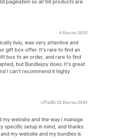
dd pagination so all 68 products are
4 มิถุนายน 2025
ally liviu, was very attentive and
gift box offer. It's rare to find an
ift box to an order, and rare to find
apted, but Bundlejoy does. It's great
 and I can't recommend it highly
แก้ไขเมื่อ 22 มิถุนายน 2025
d my website and the way I manage
y specific setup in mind, and thanks
pp and my website and my bundles is