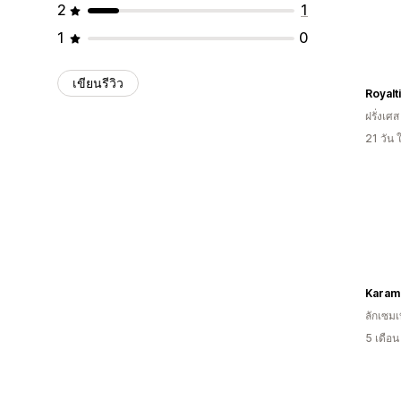
2
1
1
0
เขียนรีวิว
Royalt
ฝรั่งเศส
21 วัน
Karamä
ลักเซมเบ
5 เดือ