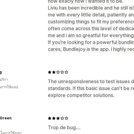
now exacly how I wanted it to be.
Liviu has been incredible and he still
me with every little detail, patiently 
customizing things to fit my preferenc
often come across this level of dedica
me and i am so greatful for everything
If you’re looking for a powerful bundli
cares, Bundlejoy is the app. i highly 
g
มริกา
The unresponsiveness to test issues 
ในการใช้แอป
standards. If this basic issue can't be 
explore competitor solutions.
Green
Trop de bug....
น ในการใช้แอป