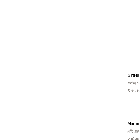
GiftHu
สหรัฐอเ
5 วัน 
Mama 
ฝรั่งเศส
2 เดือ