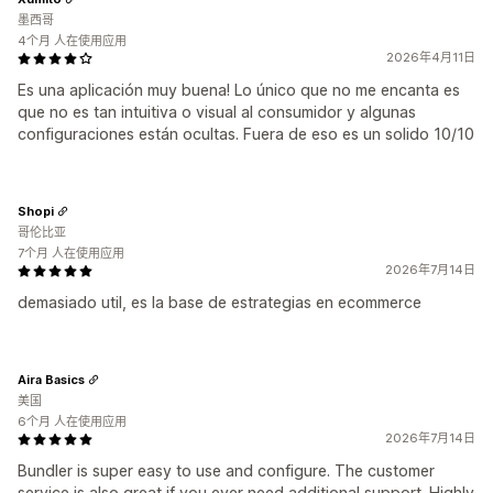
墨西哥
4个月 人在使用应用
2026年4月11日
Es una aplicación muy buena! Lo único que no me encanta es
que no es tan intuitiva o visual al consumidor y algunas
configuraciones están ocultas. Fuera de eso es un solido 10/10
Shopi
哥伦比亚
7个月 人在使用应用
2026年7月14日
demasiado util, es la base de estrategias en ecommerce
Aira Basics
美国
6个月 人在使用应用
2026年7月14日
Bundler is super easy to use and configure. The customer
service is also great if you ever need additional support. Highly