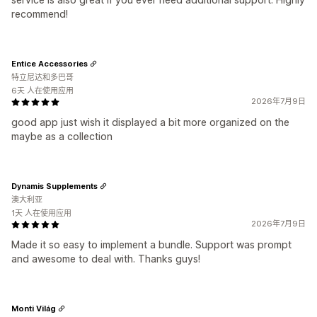
recommend!
Entice Accessories
特立尼达和多巴哥
6天 人在使用应用
2026年7月9日
good app just wish it displayed a bit more organized on the
maybe as a collection
Dynamis Supplements
澳大利亚
1天 人在使用应用
2026年7月9日
Made it so easy to implement a bundle. Support was prompt
and awesome to deal with. Thanks guys!
Monti Világ