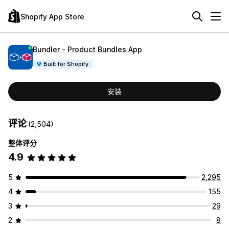
Shopify App Store
Bundler ‑ Product Bundles App
Built for Shopify
安装
评论
(2,504)
整体评分
4.9
5
2,295
4
155
3
29
2
8