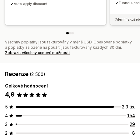
Funnel upsel
Auto-apply discount
7denní zkušeb
Všechny poplatky jsou fakturovány v měně USD. Opakované poplatky
a poplatky založené na použití jsou fakturovány každých 30 dní.
Zobrazit všechny cenové možnosti
Recenze
(2 500)
Celkové hodnocení
4,9
5
2,3 tis.
4
154
3
29
2
8