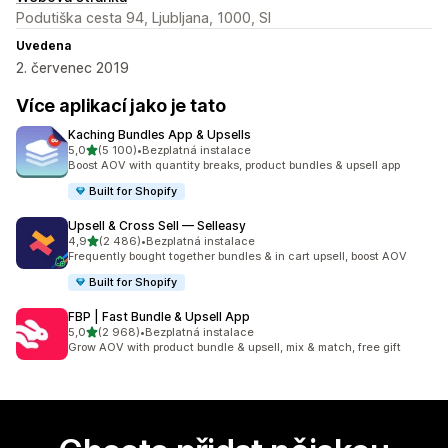
Podutiška cesta 94, Ljubljana, 1000, SI
Uvedena
2. červenec 2019
Více aplikací jako je tato
Kaching Bundles App & Upsells
z 5 hvězd
5,0
(5 100)
•
Bezplatná instalace
Celkový počet recenzí: 5100
Boost AOV with quantity breaks, product bundles & upsell app
Built for Shopify
Upsell & Cross Sell — Selleasy
z 5 hvězd
4,9
(2 486)
•
Bezplatná instalace
Celkový počet recenzí: 2486
Frequently bought together bundles & in cart upsell, boost AOV
Built for Shopify
FBP | Fast Bundle & Upsell App
z 5 hvězd
5,0
(2 968)
•
Bezplatná instalace
Celkový počet recenzí: 2968
Grow AOV with product bundle & upsell, mix & match, free gift