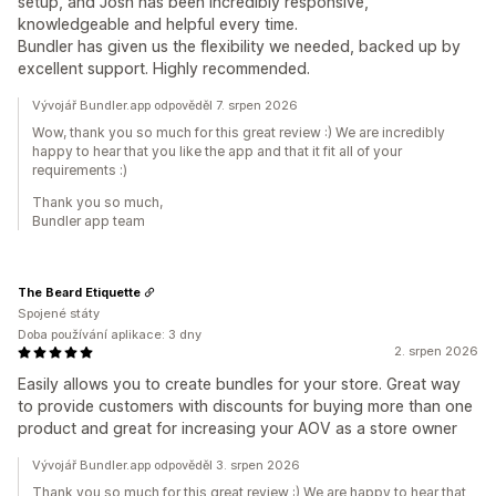
setup, and Josh has been incredibly responsive,
knowledgeable and helpful every time.
Bundler has given us the flexibility we needed, backed up by
excellent support. Highly recommended.
Vývojář Bundler.app odpověděl 7. srpen 2026
Wow, thank you so much for this great review :) We are incredibly
happy to hear that you like the app and that it fit all of your
requirements :)
Thank you so much,
Bundler app team
The Beard Etiquette
Spojené státy
Doba používání aplikace: 3 dny
2. srpen 2026
Easily allows you to create bundles for your store. Great way
to provide customers with discounts for buying more than one
product and great for increasing your AOV as a store owner
Vývojář Bundler.app odpověděl 3. srpen 2026
Thank you so much for this great review :) We are happy to hear that