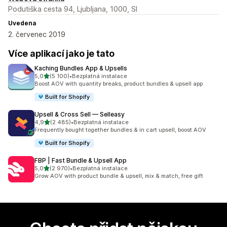
Podutiška cesta 94, Ljubljana, 1000, SI
Uvedena
2. červenec 2019
Více aplikací jako je tato
Kaching Bundles App & Upsells
z 5 hvězd
5,0
(5 100)
•
Bezplatná instalace
Celkový počet recenzí: 5100
Boost AOV with quantity breaks, product bundles & upsell app
Built for Shopify
Upsell & Cross Sell — Selleasy
z 5 hvězd
4,9
(2 485)
•
Bezplatná instalace
Celkový počet recenzí: 2485
Frequently bought together bundles & in cart upsell, boost AOV
Built for Shopify
FBP | Fast Bundle & Upsell App
z 5 hvězd
5,0
(2 970)
•
Bezplatná instalace
Celkový počet recenzí: 2970
Grow AOV with product bundle & upsell, mix & match, free gift