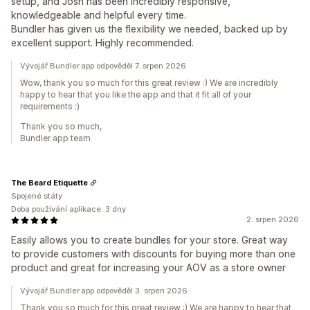
setup, and Josh has been incredibly responsive,
knowledgeable and helpful every time.
Bundler has given us the flexibility we needed, backed up by
excellent support. Highly recommended.
Vývojář Bundler.app odpověděl 7. srpen 2026
Wow, thank you so much for this great review :) We are incredibly
happy to hear that you like the app and that it fit all of your
requirements :)
Thank you so much,
Bundler app team
The Beard Etiquette
Spojené státy
Doba používání aplikace: 3 dny
2. srpen 2026
Easily allows you to create bundles for your store. Great way
to provide customers with discounts for buying more than one
product and great for increasing your AOV as a store owner
Vývojář Bundler.app odpověděl 3. srpen 2026
Thank you so much for this great review :) We are happy to hear that