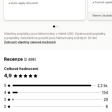
Funnel upsel
Auto-apply discount
7denní zkušeb
Všechny poplatky jsou fakturovány v měně USD. Opakované poplatky
a poplatky založené na použití jsou fakturovány každých 30 dní.
Zobrazit všechny cenové možnosti
Recenze
(2 498)
Celkové hodnocení
4,9
5
2,3 tis.
4
154
3
29
2
8