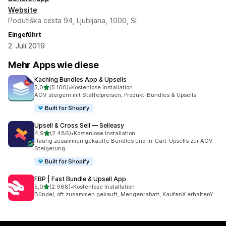
Website
Podutiška cesta 94, Ljubljana, 1000, SI
Eingeführt
2. Juli 2019
Mehr Apps wie diese
Kaching Bundles App & Upsells
von 5 Sternen
5,0
(5.100)
•
Kostenlose Installation
5100 Rezensionen insgesamt
AOV steigern mit Staffelpreisen, Produkt-Bundles & Upsells
Built for Shopify
Upsell & Cross Sell — Selleasy
von 5 Sternen
4,9
(2.486)
•
Kostenlose Installation
2486 Rezensionen insgesamt
Häufig zusammen gekaufte Bundles und In-Cart-Upsells zur AOV-
Steigerung
Built for Shopify
FBP | Fast Bundle & Upsell App
von 5 Sternen
5,0
(2.968)
•
Kostenlose Installation
2968 Rezensionen insgesamt
Bündel, oft zusammen gekauft, Mengenrabatt, KaufenX erhaltenY