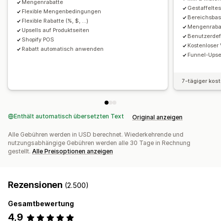
Mengenrabatte
Mengenstaffelungen
Rabatte
Mengenrabatte
Gestaffelte
Analysen
Flexible Mengenbedingungen
Bereichsbas
Pauschalrabatte
Prozentuale Rabatte
Warenkorbrabatte
Flexible Rabatte (%, $, ...)
Klickraten
Conversion-Raten
Empfehlungsleistung
Mengenraba
Upsells auf Produktseiten
Kostenloser Versand
BOGO
Abonnements
Massenpreise
Benutzerdef
Funnel-Leistung
Shopify POS
Kostenloser
Großhandelspreise
Dynamische Preise
Individuelle Preise
Rabatt automatisch anwenden
Funnel-Upse
7-tägiger kos
Enthält automatisch übersetzten Text
Original anzeigen
Alle Gebühren werden in USD berechnet. Wiederkehrende und
nutzungsabhängige Gebühren werden alle 30 Tage in Rechnung
gestellt.
Alle Preisoptionen anzeigen
Rezensionen
(2.500)
Gesamtbewertung
4,9