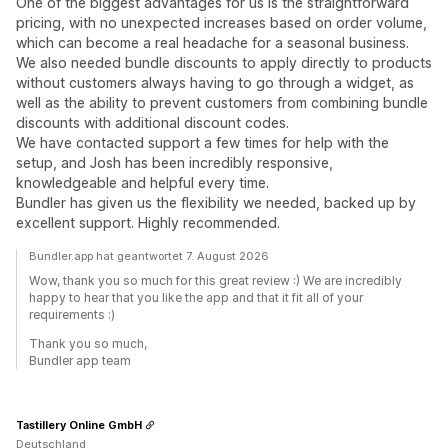
One of the biggest advantages for us is the straightforward
pricing, with no unexpected increases based on order volume,
which can become a real headache for a seasonal business.
We also needed bundle discounts to apply directly to products
without customers always having to go through a widget, as
well as the ability to prevent customers from combining bundle
discounts with additional discount codes.
We have contacted support a few times for help with the
setup, and Josh has been incredibly responsive,
knowledgeable and helpful every time.
Bundler has given us the flexibility we needed, backed up by
excellent support. Highly recommended.
Bundler.app hat geantwortet 7. August 2026
Wow, thank you so much for this great review :) We are incredibly
happy to hear that you like the app and that it fit all of your
requirements :)
Thank you so much,
Bundler app team
Tastillery Online GmbH
Deutschland