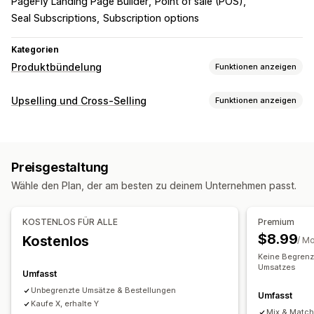
PageFly Landing Page Builder
Point of sale (POS)
Seal Subscriptions
Subscription options
Kategorien
Produktbündelung
Funktionen anzeigen
Bundle-Typen
Upselling und Cross-Selling
Funktionen anzeigen
Feste Bundles
Multipacks
Mix-and-Match-Bundles
Anpassung
Varianten-Bundles
Warenkorb-Upselling
Produktseiten-Upselling
Bundles mit unendlich vielen Möglichkeiten
Preisgestaltung
Warenkorbeinschub
Benutzerdefinierte CSS
Zusammenstellen einer Box
Geschenkboxen
Wähle den Plan, der am besten zu deinem Unternehmen passt.
Benutzerdefiniertes HTML
Mehrere Währungen
Probepackungen
Abo-Boxen
Großhandels-Bundles
Benutzerdefinierte Regeln
Upselling-Bundles
Cross-Selling-Bundles
KOSTENLOS FÜR ALLE
Premium
Häufig zusammen gekauft
Ähnliche Produkte
Angebote und Empfehlungen
$8.99
Kostenlos
/ M
Digitale Produkte
Physische Produkte
Kostenlose Geschenke
Kostenloser Versand
Keine Begrenz
Individuelle Bundles
Produktempfehlungen
Häufig zusammen gekauft
Umsatzes
Bundles
Umfasst
Mengenstaffelungen
Mengenrabatte
Gestaffelte Rabatte
Die Preise kannst du festlegen
Unbegrenzte Umsätze & Bestellungen
Umfasst
Abonnement-Upgrade
Kaufe X, erhalte Y
Feste Preisgestaltung
Preisstaffelung
Mix & Matc