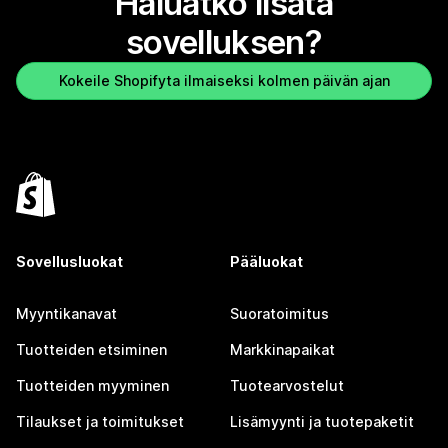
Haluatko lisätä
sovelluksen?
Kokeile Shopifyta ilmaiseksi kolmen päivän ajan
Sovellusluokat
Pääluokat
Myyntikanavat
Suoratoimitus
Tuotteiden etsiminen
Markkinapaikat
Tuotteiden myyminen
Tuotearvostelut
Tilaukset ja toimitukset
Lisämyynti ja tuotepaketit