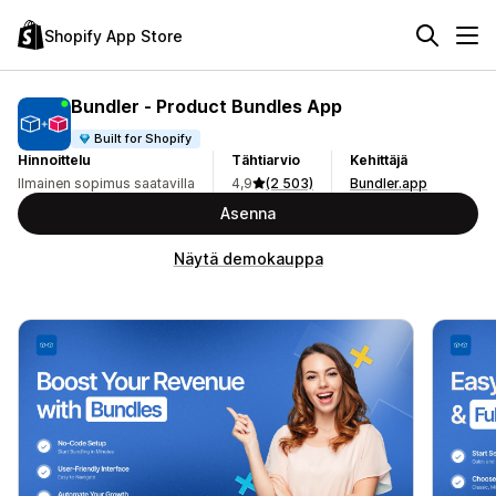
Shopify App Store
Bundler ‑ Product Bundles App
Built for Shopify
Hinnoittelu
Tähtiarvio
Kehittäjä
Ilmainen sopimus saatavilla
4,9
(2 503)
Bundler.app
Asenna
Näytä demokauppa