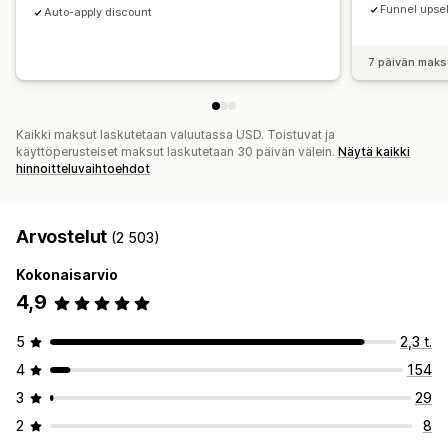
Mukautettu hinnoittelu
Funnel upsel
Auto-apply discount
7 päivän maks
Kaikki maksut laskutetaan valuutassa USD. Toistuvat ja
käyttöperusteiset maksut laskutetaan 30 päivän välein.
Näytä kaikki
hinnoitteluvaihtoehdot
Arvostelut
(2 503)
Kokonaisarvio
4,9
5
2,3 t.
4
154
3
29
2
8