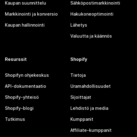
Kaupan suunnittelu
Sähköpostimarkkinointi
Markkinointi ja konversio
Hakukoneoptimointi
Kaupan hallinnointi
Lähetys
Valuutta ja käännös
Resurssit
Shopify
Shopifyn ohjekeskus
Tietoja
API-dokumentaatio
Uramahdollisuudet
Shopify-yhteisö
Sijoittajat
Shopify-blogi
Lehdistö ja media
Tutkimus
Kumppanit
Affiliate-kumppanit