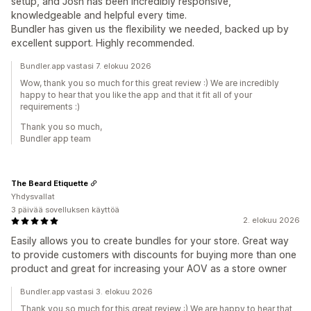
setup, and Josh has been incredibly responsive,
knowledgeable and helpful every time.
Bundler has given us the flexibility we needed, backed up by
excellent support. Highly recommended.
Bundler.app vastasi 7. elokuu 2026
Wow, thank you so much for this great review :) We are incredibly
happy to hear that you like the app and that it fit all of your
requirements :)
Thank you so much,
Bundler app team
The Beard Etiquette
Yhdysvallat
3 päivää sovelluksen käyttöä
2. elokuu 2026
Easily allows you to create bundles for your store. Great way
to provide customers with discounts for buying more than one
product and great for increasing your AOV as a store owner
Bundler.app vastasi 3. elokuu 2026
Thank you so much for this great review :) We are happy to hear that