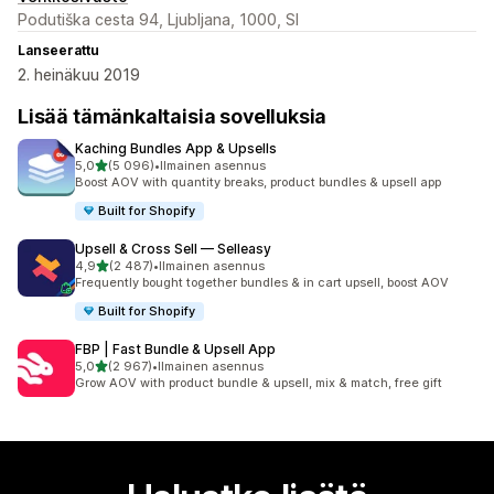
Podutiška cesta 94, Ljubljana, 1000, SI
Lanseerattu
2. heinäkuu 2019
Lisää tämänkaltaisia sovelluksia
Kaching Bundles App & Upsells
/ 5 tähteä
5,0
(5 096)
•
Ilmainen asennus
5096 arvostelua yhteensä
Boost AOV with quantity breaks, product bundles & upsell app
Built for Shopify
Upsell & Cross Sell — Selleasy
/ 5 tähteä
4,9
(2 487)
•
Ilmainen asennus
2487 arvostelua yhteensä
Frequently bought together bundles & in cart upsell, boost AOV
Built for Shopify
FBP | Fast Bundle & Upsell App
/ 5 tähteä
5,0
(2 967)
•
Ilmainen asennus
2967 arvostelua yhteensä
Grow AOV with product bundle & upsell, mix & match, free gift