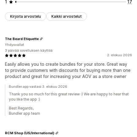
1
17
Kirjoita arvostelu
Kaikki arvostelut
The Beard Etiquette
Yhdysvallat
3 päivää sovelluksen käyttöä
2. elokuu 2026
Easily allows you to create bundles for your store. Great way
to provide customers with discounts for buying more than one
product and great for increasing your AOV as a store owner
Bundler.app vastasi 3. elokuu 2026
Thank you so much for this great review :) We are happy to hear that
you like the app :)
Best Regards,
Bundler app team
RCM Shop (US/International)