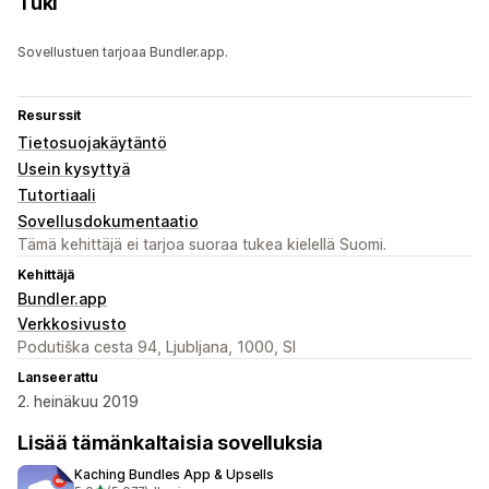
Tuki
Sovellustuen tarjoaa Bundler.app.
Resurssit
Tietosuojakäytäntö
Usein kysyttyä
Tutortiaali
Sovellusdokumentaatio
Tämä kehittäjä ei tarjoa suoraa tukea kielellä Suomi.
Kehittäjä
Bundler.app
Verkkosivusto
Podutiška cesta 94, Ljubljana, 1000, SI
Lanseerattu
2. heinäkuu 2019
Lisää tämänkaltaisia sovelluksia
Kaching Bundles App & Upsells