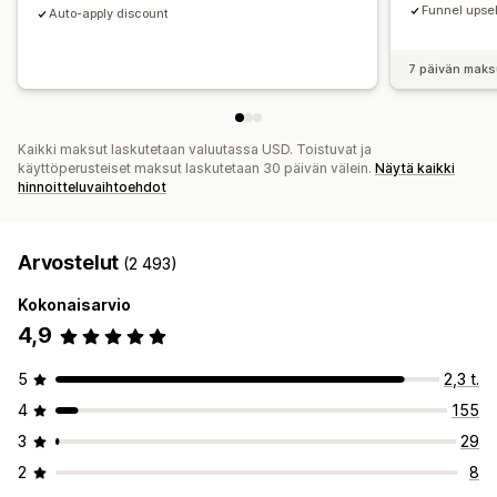
Mukautettu hinnoittelu
Funnel upsel
Auto-apply discount
7 päivän maks
Kaikki maksut laskutetaan valuutassa USD. Toistuvat ja
käyttöperusteiset maksut laskutetaan 30 päivän välein.
Näytä kaikki
hinnoitteluvaihtoehdot
Arvostelut
(2 493)
Kokonaisarvio
4,9
5
2,3 t.
4
155
3
29
2
8