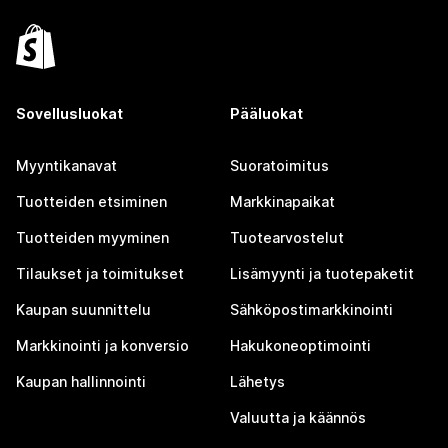
Sovellusluokat
Pääluokat
Myyntikanavat
Suoratoimitus
Tuotteiden etsiminen
Markkinapaikat
Tuotteiden myyminen
Tuotearvostelut
Tilaukset ja toimitukset
Lisämyynti ja tuotepaketit
Kaupan suunnittelu
Sähköpostimarkkinointi
Markkinointi ja konversio
Hakukoneoptimointi
Kaupan hallinnointi
Lähetys
Valuutta ja käännös