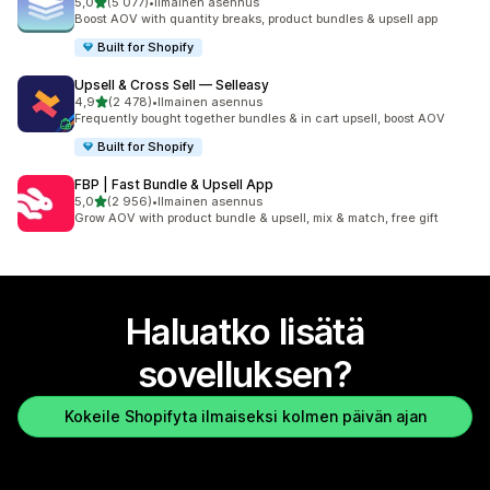
/ 5 tähteä
5,0
(5 077)
•
Ilmainen asennus
5077 arvostelua yhteensä
Boost AOV with quantity breaks, product bundles & upsell app
Built for Shopify
Upsell & Cross Sell — Selleasy
/ 5 tähteä
4,9
(2 478)
•
Ilmainen asennus
2478 arvostelua yhteensä
Frequently bought together bundles & in cart upsell, boost AOV
Built for Shopify
FBP | Fast Bundle & Upsell App
/ 5 tähteä
5,0
(2 956)
•
Ilmainen asennus
2956 arvostelua yhteensä
Grow AOV with product bundle & upsell, mix & match, free gift
Haluatko lisätä
sovelluksen?
Kokeile Shopifyta ilmaiseksi kolmen päivän ajan