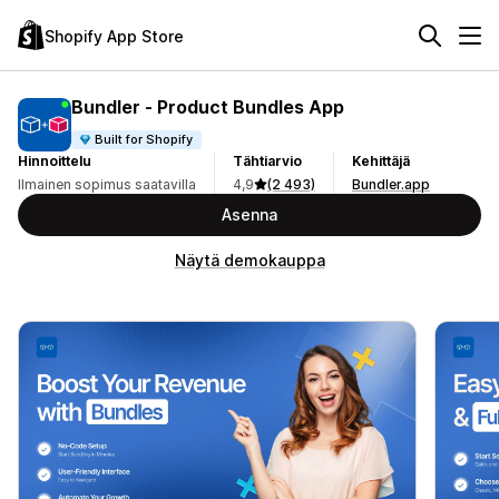
Shopify App Store
Bundler ‑ Product Bundles App
Built for Shopify
Hinnoittelu
Tähtiarvio
Kehittäjä
Ilmainen sopimus saatavilla
4,9
(2 493)
Bundler.app
Asenna
Näytä demokauppa