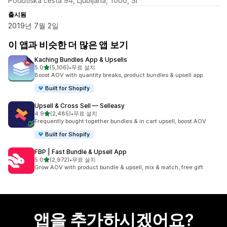
Podutiška cesta 94, Ljubljana, 1000, SI
출시됨
2019년 7월 2일
이 앱과 비슷한 더 많은 앱 보기
Kaching Bundles App & Upsells
별 5개 중
5.0
(5,106)
•
무료 설치
총 리뷰 5106개
Boost AOV with quantity breaks, product bundles & upsell app
Built for Shopify
Upsell & Cross Sell — Selleasy
별 5개 중
4.9
(2,485)
•
무료 설치
총 리뷰 2485개
Frequently bought together bundles & in cart upsell, boost AOV
Built for Shopify
FBP | Fast Bundle & Upsell App
별 5개 중
5.0
(2,972)
•
무료 설치
총 리뷰 2972개
Grow AOV with product bundle & upsell, mix & match, free gift
앱을 추가하시겠어요?