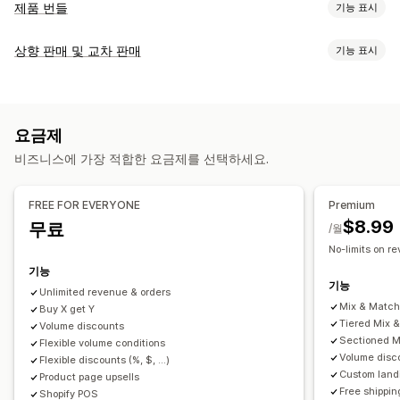
제품 번들
기능 표시
번들 유형
상향 판매 및 교차 판매
기능 표시
고정 번들
멀티팩
믹스앤매치 번들
이형 상품 번들
맞춤 설정
무제한 옵션 번들
상자 만들기
선물 상자
샘플 팩
구독 상자
카트 상향 판매
제품 페이지 상향 판매
카트 서랍
도매 번들
상향 판매 번들
교차 판매 번들
요금제
사용자 지정 CSS
사용자 지정 HTML
여러 통화
함께 자주 구매하는 제품
관련 제품
디지털 상품
실물 제품
비즈니스에 가장 적합한 요금제를 선택하세요.
사용자 지정 규칙
사용자 지정 번들
제안 및 권장 사항
설정 가능한 가격
FREE FOR EVERYONE
Premium
무료 기프트
무료 배송
추천 제품
함께 자주 구매하는 제품
번들
고정 가격
계층별 가격
수량 구분
할인
수량 할인
균일 할인
$8.99
무료
/월
수량 구분
수량 할인
계층별 할인
구독 업그레이드
백분율 할인
카트 할인
무료 배송
원 플러스 원
구독
대량 가격
No-limits on r
도매가
동적 가격
사용자 지정 가격 책정
기능
분석
기능
Unlimited revenue & orders
클릭률
전환율
추천 실적
퍼널 추적
Mix & Matc
Buy X get Y
Tiered Mix 
Volume discounts
Sectioned M
Flexible volume conditions
Volume disc
Flexible discounts (%, $, ...)
Custom land
Product page upsells
Free shippin
Shopify POS