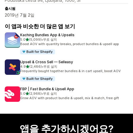
Podutiška cesta 94, Ljubljana, 1000, SI
출시됨
2019년 7월 2일
이 앱과 비슷한 더 많은 앱 보기
Kaching Bundles App & Upsells
별 5개 중
5.0
(5,099)
•
무료 설치
총 리뷰 5099개
Boost AOV with quantity breaks, product bundles & upsell app
Built for Shopify
Upsell & Cross Sell — Selleasy
별 5개 중
4.9
(2,486)
•
무료 설치
총 리뷰 2486개
Frequently bought together bundles & in cart upsell, boost AOV
Built for Shopify
FBP | Fast Bundle & Upsell App
별 5개 중
5.0
(2,968)
•
무료 설치
총 리뷰 2968개
Grow AOV with product bundle & upsell, mix & match, free gift
앱을 추가하시겠어요?