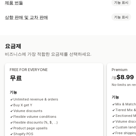
제품 번들
기능 표시
번들 유형
상향 판매 및 교차 판매
기능 표시
고정 번들
멀티팩
믹스앤매치 번들
이형 상품 번들
맞춤 설정
무제한 옵션 번들
상자 만들기
선물 상자
샘플 팩
구독 상자
카트 상향 판매
제품 페이지 상향 판매
카트 서랍
도매 번들
상향 판매 번들
교차 판매 번들
요금제
사용자 지정 CSS
사용자 지정 HTML
여러 통화
함께 자주 구매하는 제품
관련 제품
디지털 상품
실물 제품
비즈니스에 가장 적합한 요금제를 선택하세요.
사용자 지정 규칙
사용자 지정 번들
제안 및 권장 사항
설정 가능한 가격
FREE FOR EVERYONE
Premium
무료 기프트
무료 배송
추천 제품
함께 자주 구매하는 제품
번들
고정 가격
계층별 가격
수량 구분
할인
수량 할인
균일 할인
$8.99
무료
/월
수량 구분
수량 할인
계층별 할인
구독 업그레이드
백분율 할인
카트 할인
무료 배송
원 플러스 원
구독
대량 가격
No-limits on r
도매가
동적 가격
사용자 지정 가격 책정
기능
분석
기능
Unlimited revenue & orders
클릭률
전환율
추천 실적
퍼널 추적
Mix & Matc
Buy X get Y
Tiered Mix 
Volume discounts
Sectioned M
Flexible volume conditions
Volume disc
Flexible discounts (%, $, ...)
Custom land
Product page upsells
Free shippin
Shopify POS