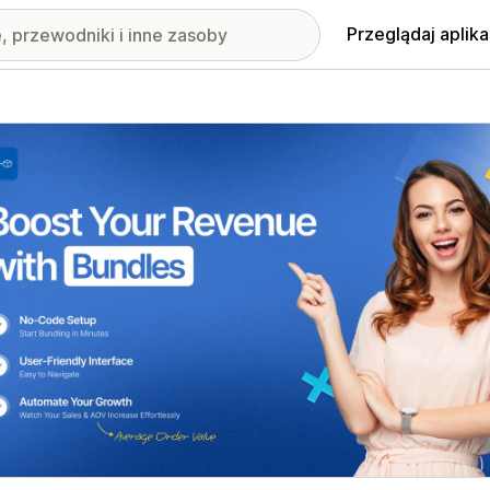
Przeglądaj aplika
nione obrazy w galerii