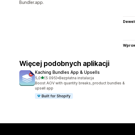
Bundler.app.
Dewel
Wprow
Więcej podobnych aplikacji
Kaching Bundles App & Upsells
na 5 gwiazdek
5,0
(5 095)
•
Bezpłatna instalacja
Łączna liczba recenzji: 5095
Boost AOV with quantity breaks, product bundles &
upsell app
Built for Shopify