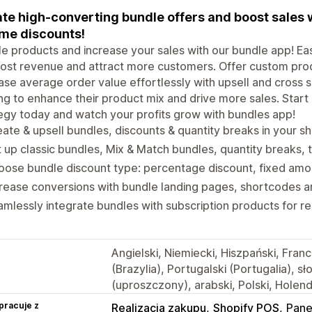
te high-converting bundle offers and boost sales 
me discounts!
e products and increase your sales with our bundle app! Ea
ost revenue and attract more customers. Offer custom prod
ase average order value effortlessly with upsell and cross se
ng to enhance their product mix and drive more sales. Start
egy today and watch your profits grow with bundles app!
ate & upsell bundles, discounts & quantity breaks in your s
 up classic bundles, Mix & Match bundles, quantity breaks, t
ose bundle discount type: percentage discount, fixed amoun
rease conversions with bundle landing pages, shortcodes an
mlessly integrate bundles with subscription products for r
Angielski, Niemiecki, Hiszpański, Franc
(Brazylia), Portugalski (Portugalia), sł
(uproszczony), arabski, Polski, Holend
pracuje z
Realizacja zakupu
Shopify POS
Pane