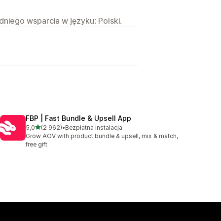
niego wsparcia w języku: Polski.
I
FBP | Fast Bundle & Upsell App
na 5 gwiazdek
5,0
(2 962)
•
Bezpłatna instalacja
Łączna liczba recenzji: 2962
Grow AOV with product bundle & upsell, mix & match,
free gift