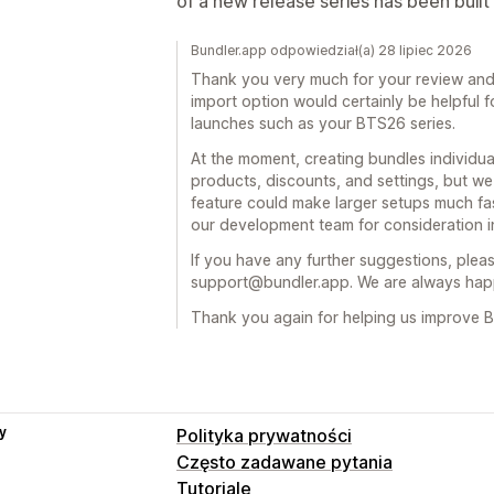
of a new release series has been built 
Bundler.app odpowiedział(a) 28 lipiec 2026
Thank you very much for your review and 
import option would certainly be helpful 
launches such as your BTS26 series.
At the moment, creating bundles individual
products, discounts, and settings, but w
feature could make larger setups much fa
our development team for consideration in
If you have any further suggestions, pleas
support@bundler.app. We are always happ
Thank you again for helping us improve B
y
Polityka prywatności
Często zadawane pytania
Tutoriale