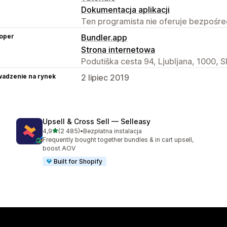
Dokumentacja aplikacji
Ten programista nie oferuje bezpośred
oper
Bundler.app
Strona internetowa
Podutiška cesta 94, Ljubljana, 1000, S
adzenie na rynek
2 lipiec 2019
Upsell & Cross Sell — Selleasy
na 5 gwiazdek
4,9
(2 485)
•
Bezpłatna instalacja
Łączna liczba recenzji: 2485
Frequently bought together bundles & in cart upsell,
boost AOV
Built for Shopify