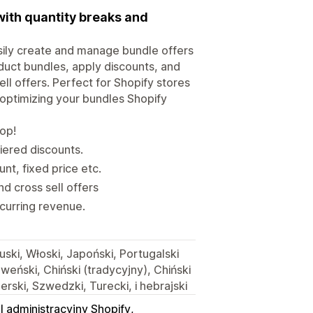
with quantity breaks and
sily create and manage bundle offers
uct bundles, apply discounts, and
ll offers. Perfect for Shopify stores
 optimizing your bundles Shopify
hop!
iered discounts.
t, fixed price etc.
d cross sell offers
ecurring revenue.
uski, Włoski, Japoński, Portugalski
oweński, Chiński (tradycyjny), Chiński
erski, Szwedzki, Turecki, i hebrajski
l administracyjny Shopify