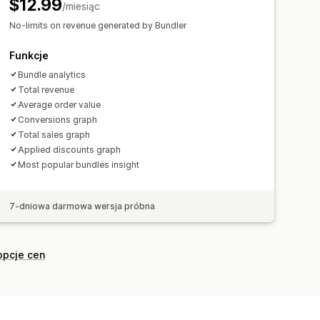
$12.99
enie subskrypcji
nie jednego
/miesiąc
Subskrypcje
ych
Ceny dynamiczne
No-limits on revenue generated by Bundler
iki konwersji
Funkcje
ć lejka
Bundle analytics
Total revenue
Average order value
Conversions graph
Total sales graph
Applied discounts graph
Most popular bundles insight
7-dniowa darmowa wersja próbna
opcje cen