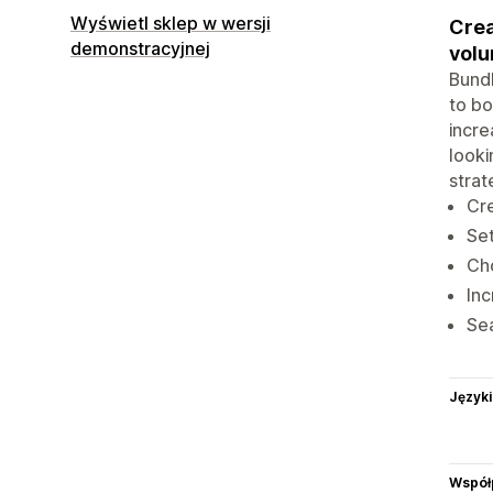
Wyświetl sklep w wersji
Crea
demonstracyjnej
volu
Bundl
to bo
incre
looki
strat
Cre
Set
Cho
Inc
Sea
Języki
Współ