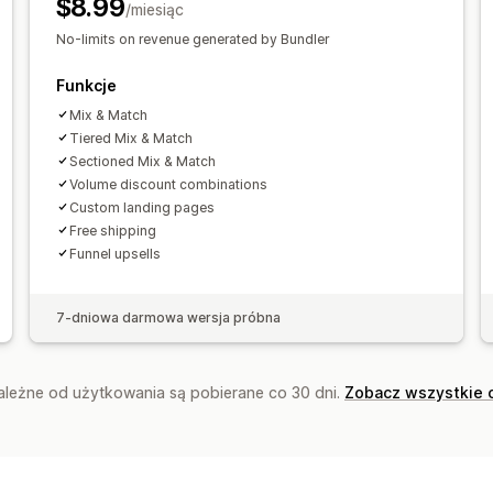
$8.99
System poziomów rabatów
Uaktualni
/miesiąc
Darmowa wysyłka
Dwa artykuły w ce
Ceny zbiorcze
Ustalanie cen hurtow
No-limits on revenue generated by Bundler
Analizy
Niestandardowe ceny
Współczynniki klikalności
Współczynn
Funkcje
Skuteczność rekomendacji
Wydajnoś
Mix & Match
Tiered Mix & Match
Sectioned Mix & Match
Volume discount combinations
Custom landing pages
Free shipping
Funnel upsells
7-dniowa darmowa wersja próbna
zależne od użytkowania są pobierane co 30 dni.
Zobacz wszystkie 