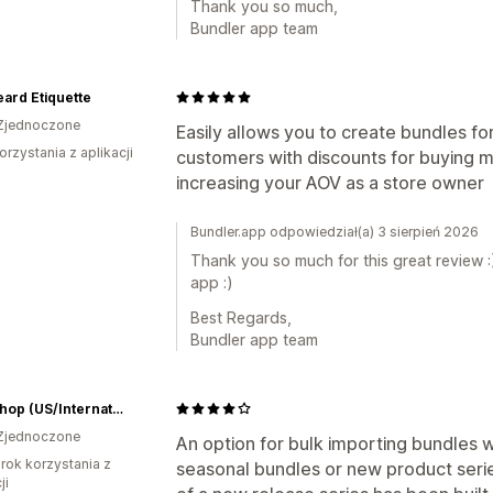
Thank you so much,
Bundler app team
ard Etiquette
Zjednoczone
Easily allows you to create bundles fo
orzystania z aplikacji
customers with discounts for buying m
increasing your AOV as a store owner
Bundler.app odpowiedział(a) 3 sierpień 2026
Thank you so much for this great review :
app :)
Best Regards,
Bundler app team
RCM Shop (US/International)
Zjednoczone
An option for bulk importing bundles wo
rok korzystania z
seasonal bundles or new product seri
ji