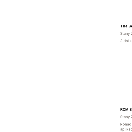
The Be
Stany 
3 dni k
Stany 
Ponad 
aplikac