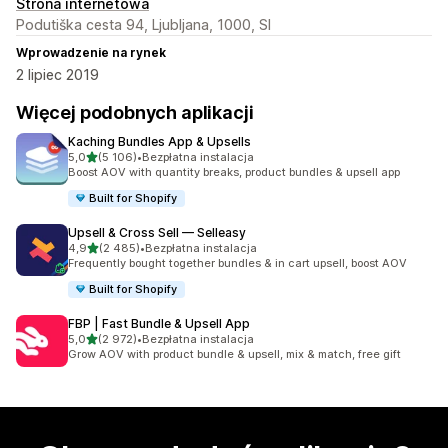
Strona internetowa
Podutiška cesta 94, Ljubljana, 1000, SI
Wprowadzenie na rynek
2 lipiec 2019
Więcej podobnych aplikacji
Kaching Bundles App & Upsells
na 5 gwiazdek
5,0
(5 106)
•
Bezpłatna instalacja
Łączna liczba recenzji: 5106
Boost AOV with quantity breaks, product bundles & upsell app
Built for Shopify
Upsell & Cross Sell — Selleasy
na 5 gwiazdek
4,9
(2 485)
•
Bezpłatna instalacja
Łączna liczba recenzji: 2485
Frequently bought together bundles & in cart upsell, boost AOV
Built for Shopify
FBP | Fast Bundle & Upsell App
na 5 gwiazdek
5,0
(2 972)
•
Bezpłatna instalacja
Łączna liczba recenzji: 2972
Grow AOV with product bundle & upsell, mix & match, free gift