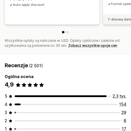
Funnel upsel
Auto-apply discount
Skuteczność rekomendacji
Wydajność lejka
7-dniowa dar
Wszystkie opłaty są naliczane w USD. Opłaty cykliczne i zależne od
użytkowania są pobierane co 30 dni.
Zobacz wszystkie opcje cen
Recenzje
(2 501)
Ogólna ocena
4,9
5
2,3 tys.
4
154
3
29
2
8
1
17