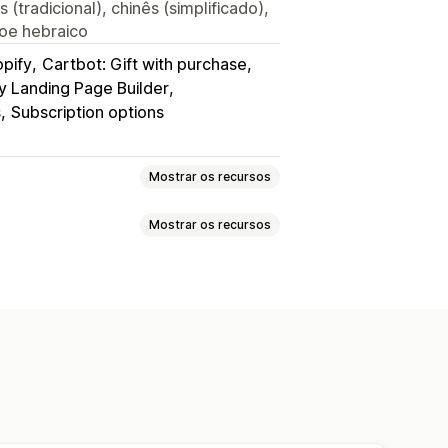
(tradicional), chinês (simplificado),
coe hebraico
pify
Cartbot: Gift with purchase
y Landing Page Builder
s
Subscription options
Mostrar os recursos
Mostrar os recursos
otes combinados
Pacotes variantes
a caixa
Caixas de presentes
do produto
aturas
Pacotes de atacado
personalizado
HTML personalizado
ell
adas
juntos
Produtos relacionados
cotes personalizados
 de produtos
juntos
Pacotes