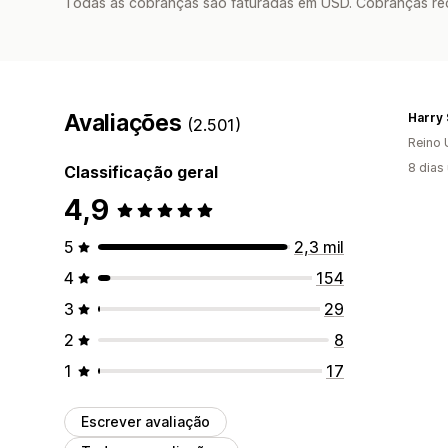
Todas as cobranças são faturadas em USD. Cobranças reco
Avaliações
Harry
(2.501)
Reino 
8 dias
Classificação geral
4,9
5
2,3 mil
4
154
3
29
2
8
1
17
Escrever avaliação