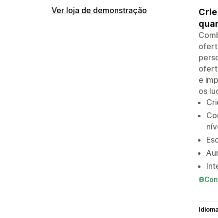
Ver loja de demonstração
Crie
quan
Comb
ofert
pers
ofert
e imp
os l
Cri
Co
nív
Esc
Au
Int
Con
Idiom