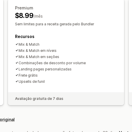
Preços fixos
Preços por nível
Interv
Intervalos de quantidade
Descontos 
Premium
Descontos por volume
Descontos fix
$8.99
Fazer upgrade de assinatura
/mês
Descontos de carrinho
Frete grátis
"
Assinaturas
Preços em massa
Preço
Sem limites para a receita gerada pelo Bundler
Análises
Preços personalizados
Taxas de cliques
Taxas de conversã
Recursos
Desempenho do funil
Mix & Match
Mix & Match em níveis
Mix & Match em seções
Combinações de desconto por volume
Landing pages personalizadas
Frete grátis
Upsells de funil
Avaliação gratuita de 7 dias
original