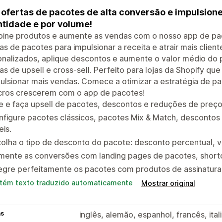
 ofertas de pacotes de alta conversão e impulsio
tidade e por volume!
ine produtos e aumente as vendas com o nosso app de paco
as de pacotes para impulsionar a receita e atrair mais clie
onalizados, aplique descontos e aumente o valor médio do
as de upsell e cross-sell. Perfeito para lojas da Shopify q
ulsionar mais vendas. Comece a otimizar a estratégia de p
ucros crescerem com o app de pacotes!
e e faça upsell de pacotes, descontos e reduções de preço 
nfigure pacotes clássicos, pacotes Mix & Match, desconto
eis.
olha o tipo de desconto do pacote: desconto percentual, val
mente as conversões com landing pages de pacotes, shortc
egre perfeitamente os pacotes com produtos de assinatura 
tém texto traduzido automaticamente
Mostrar original
as
inglês, alemão, espanhol, francês, ital