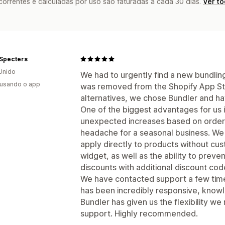
rrentes e calculadas por uso são faturadas a cada 30 dias.
Ver t
 Specters
Unido
We had to urgently find a new bundlin
 usando o app
was removed from the Shopify App Sto
alternatives, we chose Bundler and ha
One of the biggest advantages for us i
unexpected increases based on order
headache for a seasonal business. We
apply directly to products without cu
widget, as well as the ability to pre
discounts with additional discount cod
We have contacted support a few time
has been incredibly responsive, knowl
Bundler has given us the flexibility 
support. Highly recommended.