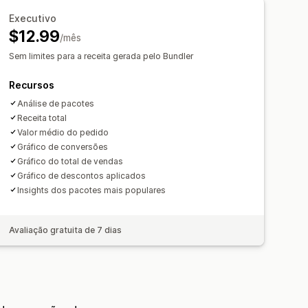
alos de quantidade
Descontos
por volume
Descontos por níveis
Executivo
os
Descontos percentuais
$12.99
Compre um e leve dois"
/mês
s de atacado
Preços dinâmicos
Sem limites para a receita gerada pelo Bundler
o
Desempenho da recomendação
Recursos
Análise de pacotes
Receita total
Valor médio do pedido
Gráfico de conversões
Gráfico do total de vendas
Gráfico de descontos aplicados
Insights dos pacotes mais populares
Avaliação gratuita de 7 dias