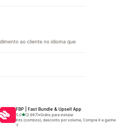
imento ao cliente no idioma que
I
FBP | Fast Bundle & Upsell App
de 5 estrelas
5,0
(2.967)
•
Grátis para instalar
2967 avaliações ao todo
Kits (combos), desconto por volume, Compre X e ganhe
Y