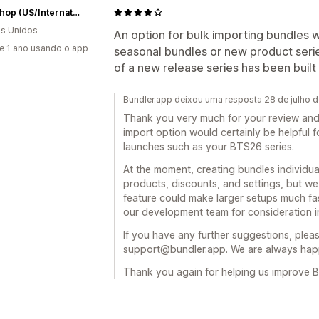
RCM Shop (US/International)
s Unidos
An option for bulk importing bundles wo
e 1 ano usando o app
seasonal bundles or new product seri
of a new release series has been built 
Bundler.app deixou uma resposta 28 de julho 
Thank you very much for your review and 
import option would certainly be helpful 
launches such as your BTS26 series.
At the moment, creating bundles individual
products, discounts, and settings, but w
feature could make larger setups much fa
our development team for consideration in
If you have any further suggestions, pleas
support@bundler.app. We are always happ
Thank you again for helping us improve B