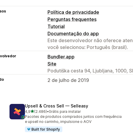
sos
Política de privacidade
Perguntas frequentes
Tutorial
Documentação do app
Este desenvolvedor não oferece atend
você selecionou: Português (brasil).
volvedor
Bundler.app
Site
Podutiška cesta 94, Ljubljana, 1000, S
do
2 de julho de 2019
Upsell & Cross Sell — Selleasy
de 5 estrelas
4,9
(2.486)
•
Grátis para instalar
2486 avaliações ao todo
Pacotes de produtos comprados juntos com frequência
e upsell no carrinho, impulsione o AOV
Built for Shopify