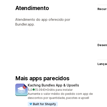
Atendimento
Recur
Atendimento do app oferecido por
Bundler.app.
Desen
Lança
Mais apps parecidos
Kaching Bundles App & Upsells
de 5 estrelas
5,0
(5.094)
•
Grátis para instalar
5094 avaliações ao todo
Aumente o valor médio do pedido com app de
descontos por quantidade, pacotes e upsell
Built for Shopify