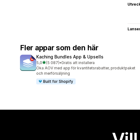
Utvec
Lanse
Fler appar som den här
Kaching Bundles App & Upsells
av 5 stjärnor
5,0
(5 087)
•
Gratis att installera
5087 recensioner totalt
Öka AOV med app för kvantitetsrabatter, produktpaket
och merförsäljning
Built for Shopify
Vil