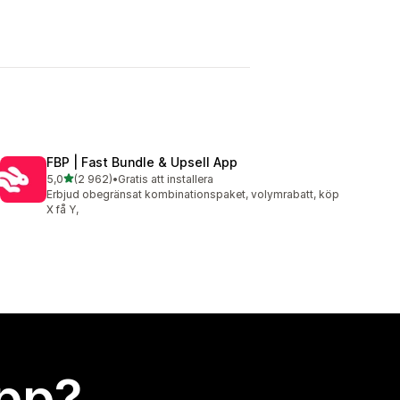
I
FBP | Fast Bundle & Upsell App
av 5 stjärnor
5,0
(2 962)
•
Gratis att installera
2962 recensioner totalt
Erbjud obegränsat kombinationspaket, volymrabatt, köp
X få Y,
app?