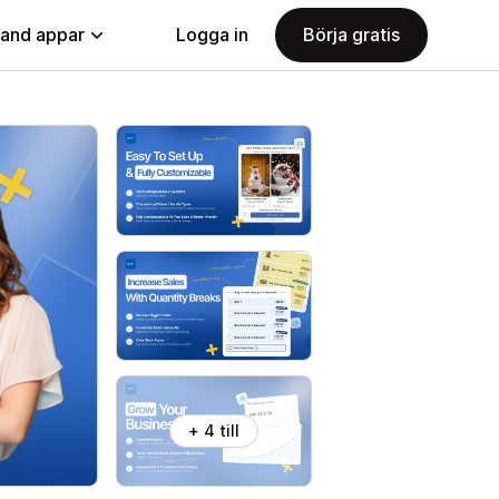
land appar
Logga in
Börja gratis
+ 4 till