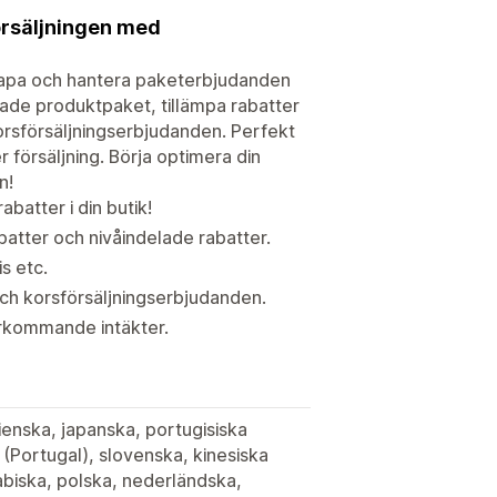
rsäljningen med
kapa och hantera paketerbjudanden
sade produktpaket, tillämpa rabatter
rsförsäljningserbjudanden. Perfekt
r försäljning. Börja optimera din
n!
atter i din butik!
atter och nivåindelade rabatter.
is etc.
ch korsförsäljningserbjudanden.
rkommande intäkter.
lienska, japanska, portugisiska
a (Portugal), slovenska, kinesiska
arabiska, polska, nederländska,