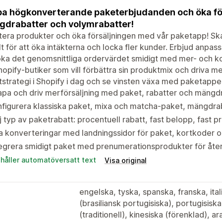
a högkonverterande paketerbjudanden och öka fö
drabatter och volymrabatter!
tera produkter och öka försäljningen med vår paketapp! S
t för att öka intäkterna och locka fler kunder. Erbjud anpas
ka det genomsnittliga ordervärdet smidigt med mer- och ko
hopify-butiker som vill förbättra sin produktmix och driva me
strategi i Shopify i dag och se vinsten växa med paketappe
pa och driv merförsäljning med paket, rabatter och mängdrab
figurera klassiska paket, mixa och matcha-paket, mängdrab
j typ av paketrabatt: procentuell rabatt, fast belopp, fast pr
 konverteringar med landningssidor för paket, kortkoder o
egrera smidigt paket med prenumerationsprodukter för åte
ehåller automatöversatt text
Visa original
engelska, tyska, spanska, franska, ita
(brasiliansk portugisiska), portugisisk
(traditionell), kinesiska (förenklad), 