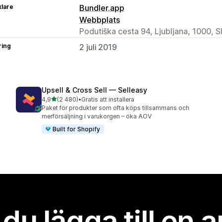
klare
Bundler.app
Webbplats
Podutiška cesta 94, Ljubljana, 1000, S
ring
2 juli 2019
Upsell & Cross Sell — Selleasy
av 5 stjärnor
4,9
(2 480)
•
Gratis att installera
2480 recensioner totalt
Paket för produkter som ofta köps tillsammans och
merförsäljning i varukorgen – öka AOV
Built for Shopify
l du lägga till en 