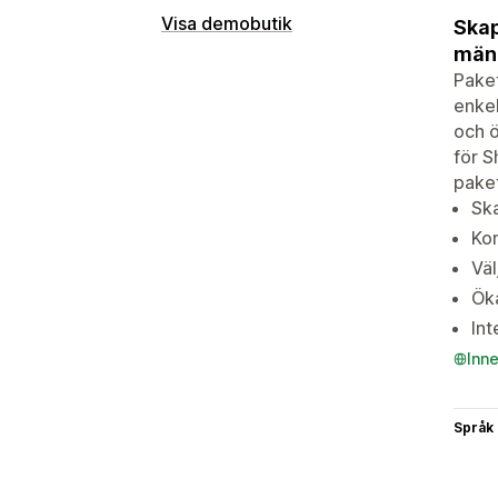
Visa demobutik
Skap
mäng
Pake
enkel
och ö
för S
paket
Ska
Kon
Väl
Öka
Int
Inn
Språk