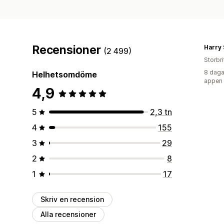
Recensioner
Harry
(2 499)
Storbr
8 daga
Helhetsomdöme
appen
4,9
5
2,3 tn
4
155
3
29
2
8
1
17
Skriv en recension
Alla recensioner