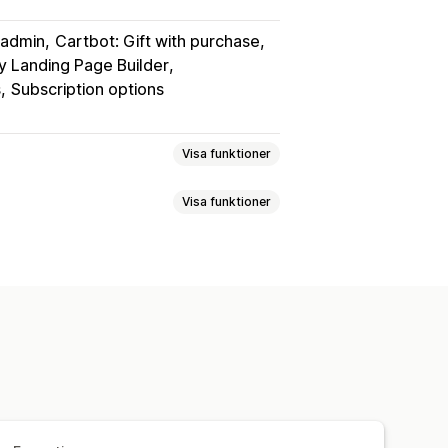
-admin
Cartbot: Gift with purchase
y Landing Page Builder
s
Subscription options
Visa funktioner
Visa funktioner
cha
Varianter på paket
hop en egen låda
Presentlådor
ing på produktsidan
sistpaket
Merförsäljningspaket
assad HTML
Flera valutor
a köps tillsammans
kter
Fysiska produkter
mendationer
ket
Stegvisa mängdrabatter
r
Stegvisa mängdrabatter