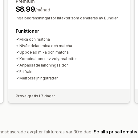
Volymrabatter
Differentierade rabatt
Premium
Rabatter
Volymrabatter
Rabattbelo
$8.99
/månad
Rabatter på hela varukorgen
Fri frakt
Analysverktyg
Prenumerationer
Prissättning för bul
Inga begränsningar för intäkter som genereras av Bundler
Klickfrekvenser
Konverteringsgrad
Dynamisk prissättning
Anpassad priss
Trattens prestanda
Funktioner
Mixa och matcha
Nivåindelad mixa och matcha
Uppdelad mixa och matcha
Kombinationer av volymrabatter
Anpassade landningssidor
Fri frakt
Merförsäljningstrattar
Prova gratis i 7 dagar
ngsbaserade avgifter faktureras var 30:e dag.
Se alla prisalternativ