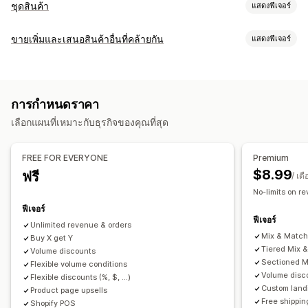
ชุดสินค้า
แสดงฟีเจอร์
ประเภทชุดสินค้า
ขายเพิ่มและเสนอสินค้าอื่นที่คล้ายกัน
แสดงฟีเจอร์
ชุดรวมคงที่
มัลติแพค
ชุดรวมมิกซ์แอนด์แมทช์
ชุดตัวเลือกสินค้า
การปรับแต่ง
ชุดตัวเลือกที่ไม่มีที่สิ้นสุด
สร้างกล่อง
กล่องของขวัญ
แพ็คตัวอย่าง
ขายเพิ่มในตะกร้าสินค้า
ขายเพิ่มในหน้าสินค้า
กล่องสมัครใช้งาน
ชุดการค้าส่ง
ชุดการขายเพิ่ม
การกำหนดราคา
ตะกร้าสินค้าแบบเลื่อนด้านข้าง
CSS ที่กำหนดเอง
ชุดการเสนอสินค้าอื่นที่คล้ายกัน
ซื้อเป็นชุดบ่อยๆ
สินค้าที่เกี่ยวข้อง
เลือกแผนที่เหมาะกับธุรกิจของคุณที่สุด
HTML ที่กำหนดเอง
หลายสกุลเงิน
กฎที่กำหนดเอง
สินค้าดิจิทัล
สินค้าทางกายภาพ
ชุดที่กำหนดเอง
ข้อเสนอและการแนะนำ
การกำหนดราคาที่ตั้งได้
FREE FOR EVERYONE
Premium
ของขวัญฟรี
การจัดส่งฟรี
คำแนะนำสินค้า
ซื้อเป็นชุดบ่อยๆ
การกำหนดราคาแบบคงที่
การกำหนดราคาตามปริมาณการสั่งซื้อ
$8.99
ฟรี
/ เด
ชุดรวม
ตัวแบ่งปริมาณ
ส่วนลดตามปริมาณ
ส่วนลดตามระดับ
ตัวแบ่งปริมาณ
ส่วนลด
ส่วนลดตามปริมาณ
ส่วนลดแบบคงที่
No-limits on r
การอัปเกรดการสมัครใช้งาน
เปอร์เซ็นต์ส่วนลด
ส่วนลดในตะกร้าสินค้า
การจัดส่งฟรี
BOGO
ฟีเจอร์
ฟีเจอร์
การสมัครใช้งาน
การกำหนดราคาจำนวนมาก
Unlimited revenue & orders
การวิเคราะห์
Mix & Matc
Buy X get Y
การกำหนดราคาค้าส่ง
การกำหนดราคาแบบไดนามิก
อัตราการคลิกผ่าน
อัตราคอนเวอร์ชัน
ประสิทธิภาพของคำแนะนำ
Tiered Mix 
Volume discounts
การกำหนดราคาแบบกำหนดเอง
Sectioned M
ประสิทธิภาพช่องทาง
Flexible volume conditions
Volume disc
Flexible discounts (%, $, ...)
Custom land
Product page upsells
Free shippin
Shopify POS