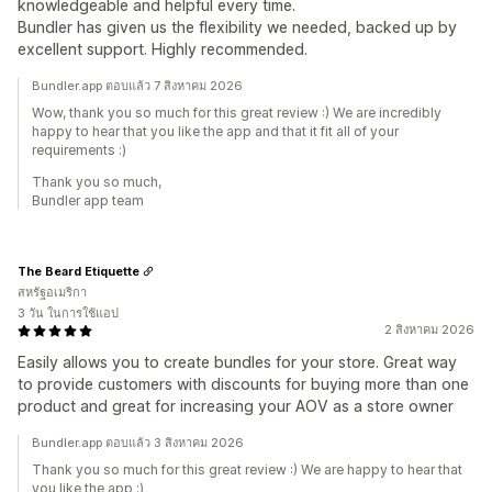
knowledgeable and helpful every time.
Bundler has given us the flexibility we needed, backed up by
excellent support. Highly recommended.
Bundler.app ตอบแล้ว 7 สิงหาคม 2026
Wow, thank you so much for this great review :) We are incredibly
happy to hear that you like the app and that it fit all of your
requirements :)
Thank you so much,
Bundler app team
The Beard Etiquette
สหรัฐอเมริกา
3 วัน ในการใช้แอป
2 สิงหาคม 2026
Easily allows you to create bundles for your store. Great way
to provide customers with discounts for buying more than one
product and great for increasing your AOV as a store owner
Bundler.app ตอบแล้ว 3 สิงหาคม 2026
Thank you so much for this great review :) We are happy to hear that
you like the app :)