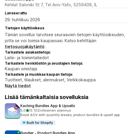
Kehilat Saloniki St 7, Tel Aviv-Yafo, 5259408, IL
Lanseerattu
29. huhtikuu 2026
Tietojen käyttöoikeus
Tämän sovellus tarvitsee seuraavien tietojen käyttöoikeuden,
jotta se voi toimia kaupassasi. Katso kehittäjän
tietosuojakäytäntö
.
Tarkastele asiakastietoja:
Laite- ja toimintatiedot
Tarkastele henkilöstön ja avustajien tietoja:
Kaupan omistaja
Tarkastele ja muokkaa kaupan tietoja:
Tuotteet, tilaukset, alennukset, Verkkokauppa
Näytä tiedot
Lisää tämänkaltaisia sovelluksia
Kaching Bundles App & Upsells
/ 5 tähteä
5,0
(5 102)
•
Ilmainen asennus
5102 arvostelua yhteensä
Boost AOV with quantity breaks, product bundles & upsell app
Built for Shopify
Bundler ‑ Product Bundles App