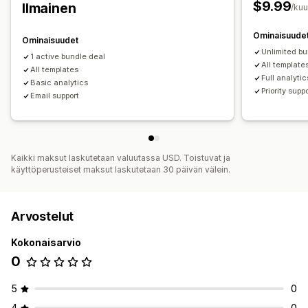
$9.99
Ilmainen
Konversioasteet
/ku
Ominaisuude
Ominaisuudet
Unlimited b
1 active bundle deal
All template
All templates
Full analyti
Basic analytics
Priority supp
Email support
Kaikki maksut laskutetaan valuutassa USD. Toistuvat ja
käyttöperusteiset maksut laskutetaan 30 päivän välein.
Arvostelut
Kokonaisarvio
0
5
0
4
0