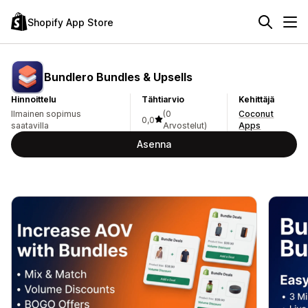
Shopify App Store
Bundlero Bundles & Upsells
Hinnoittelu
Tähtiarvio
Kehittäjä
Ilmainen sopimus
(0
Coconut
0,0
saatavilla
Arvostelut)
Apps
Asenna