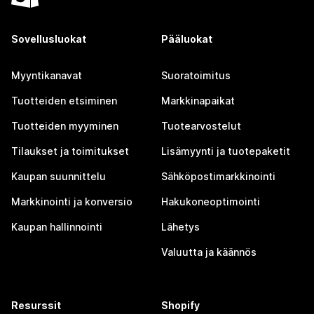
Sovellusluokat
Pääluokat
Myyntikanavat
Suoratoimitus
Tuotteiden etsiminen
Markkinapaikat
Tuotteiden myyminen
Tuotearvostelut
Tilaukset ja toimitukset
Lisämyynti ja tuotepaketit
Kaupan suunnittelu
Sähköpostimarkkinointi
Markkinointi ja konversio
Hakukoneoptimointi
Kaupan hallinnointi
Lähetys
Valuutta ja käännös
Resurssit
Shopify