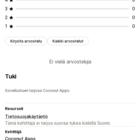
3
0
2
0
1
0
Kirjoita arvostelu
Kaikki arvostelut
Ei vielä arvosteluja
Tuki
Sovellustuen tarjoaa Coconut Apps.
Resurssit
Tietosuojakäytäntö
Tämä kehittäjä ei tarjoa suoraa tukea kielellä Suomi.
Kehittäjä
Coconut Apps