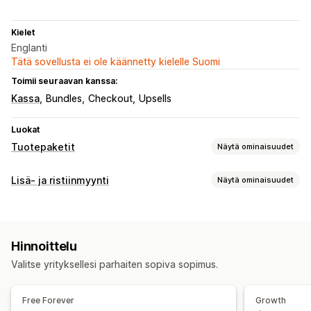
Kielet
Englanti
Tätä sovellusta ei ole käännetty kielelle Suomi
Toimii seuraavan kanssa:
Kassa
Bundles
Checkout
Upsells
Luokat
Tuotepaketit
Näytä ominaisuudet
Tuotepakettityypit
Lisä- ja ristiinmyynti
Näytä ominaisuudet
Varianttipaketit
Lahjalaatikot
Lisämyyntipaketit
Mukautukset
Ristiinmyyntipaketit
Mukautetut tuotepaketit
Ostoskorilisämyynti
Kassavaihelisämyynti
Hinnoitteluvaihtoehdot
Hinnoittelu
Tarjoukset ja suositukset
Kiinteä hinnoittelu
Alennukset
Prosenttialennukset
Valitse yrityksellesi parhaiten sopiva sopimus.
Tuotepaketit
Korialennukset
Kaksi yhden hinnalla
Tukkuerät
Dynaaminen hinnoittelu
Analytiikka
Free Forever
Growth