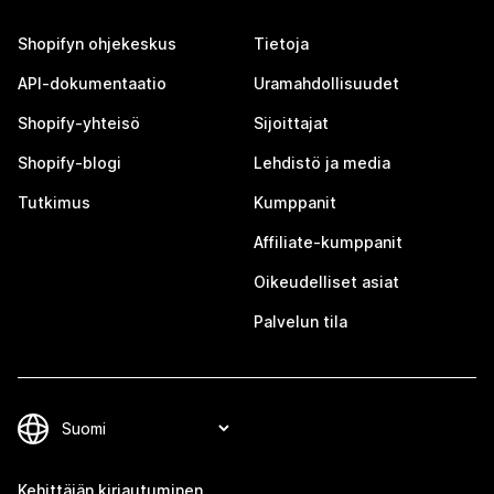
Shopifyn ohjekeskus
Tietoja
API-dokumentaatio
Uramahdollisuudet
Shopify-yhteisö
Sijoittajat
Shopify-blogi
Lehdistö ja media
Tutkimus
Kumppanit
Affiliate-kumppanit
Oikeudelliset asiat
Palvelun tila
Kehittäjän kirjautuminen