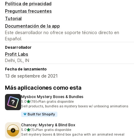
Política de privacidad
Preguntas frecuentes
Tutorial
Documentación de la app
Este desarrollador no ofrece soporte técnico directo en
Español.
Desarrollador
Profit Labs
Delhi, DL, IN
Fecha de lanzamiento
13 de septiembre de 2021
Más aplicaciones como esta
Mysbox Mystery Boxes & Bundles
de 5 estrellas
5.0
(19)
•
Plan gratis disponible
19 reseñas en total
Sell products, bundles as mystery boxes w/ unboxing animations
Built for Shopify
Chancey: Mystery & Blind Box
de 5 estrellas
5.0
(1)
•
Plan gratis disponible
1 reseñas en total
Sell mystery boxes & blind box gacha with an animated reveal