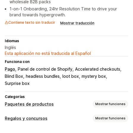
wholesale B2B packs
1-on-1 Onboarding, 24hr Resolution Time to drive your
brand towards hypergrowth.
Contiene texto sin traducir
Mostrar traducción
Idiomas
Inglés
Esta aplicación no está traducida al Español
Funciona con
Pago
Panel de control de Shopify
Accelerated checkouts
Blind Box
headless bundles
loot box
mystery box
Surprise box
Categorías
Paquetes de productos
Mostrar funciones
Tipos de paquetes
Regalos y concursos
Mostrar funciones
Paquetes fijos
Multipaquetes
Paquetes combinados
Tipos de campañas de marketing
Paquetes de variantes
Crea una caja
Cajas para regalos