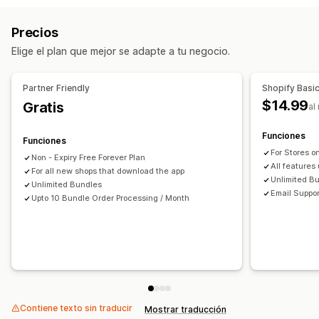
Basado en la compra
Rifas
Sorteos
Cajas misteriosas
Paquetes de muestras
Precios
Cajas de suscripción
Paquetes mayoristas
Elige el plan que mejor se adapte a tu negocio.
Paquetes de ventas cruzadas
Productos digitales
Productos físicos
Paquetes personalizados
Partner Friendly
Shopify Basic
Precios que puedes fijar
$14.99
Gratis
al
Precios fijos
Precios por niveles
Descuentos por cantidad
Funciones
Descuentos
Descuentos por volumen
Funciones
For Stores o
Descuentos globales
Descuentos porcentuales
Non - Expiry Free Forever Plan
All features
For all new shops that download the app
Descuentos en el carrito
Envío gratis
BOGO
Unlimited B
Unlimited Bundles
Suscripciones
Precios al por mayor
Precios de mayorista
Email Suppor
Upto 10 Bundle Order Processing / Month
Precios dinámicos
Personalizar precios
Contiene texto sin traducir
Mostrar traducción