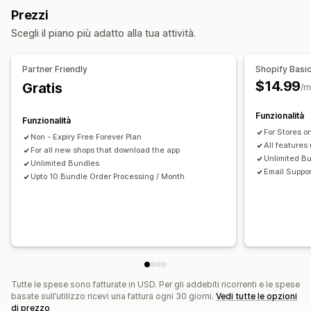
Scatole e cofanetti regalo
Mistery box
Prezzi
Confezioni di campioncini
Box in abbonamento
Scegli il piano più adatto alla tua attività.
Pacchetti all’ingrosso
Pacchetti di cross-selling
Prodotti digitali
Prodotti fisici
Pacchetti personalizzati
Partner Friendly
Shopify Basic
Prezzi impostabili
$14.99
Gratis
/m
Prezzi fissi
Prezzi a più livelli
Scaglioni di quantità
Sconti
Funzionalità
Sconti sui volumi
Sconti forfettari
Sconti percentuali
Funzionalità
For Stores o
Sconti sul carrello
Spedizione gratuita
Non - Expiry Free Forever Plan
All features
For all new shops that download the app
Paga uno, prendi due
Abbonamenti
Prezzi in blocco
Unlimited B
Unlimited Bundles
Prezzi all’ingrosso
Prezzi dinamici
Prezzi personalizzati
Email Suppor
Upto 10 Bundle Order Processing / Month
Tutte le spese sono fatturate in USD. Per gli addebiti ricorrenti e le spese
basate sull’utilizzo ricevi una fattura ogni 30 giorni.
Vedi tutte le opzioni
di prezzo