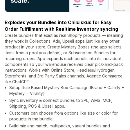
Explodes your Bundles into Child skus for Easy
Order Fulfillment with Realtime Inventory syncing
Create bundles that exist as real Shopify products — meaning
they work in Collections, Ads, Upsell apps just like any other
product in your store. Create Mystery Boxes (the app selects
items from a pool you define), or Subscription Bundles for
recurring orders. App expands each bundle into its individual
components so your warehouse receives clear pick-and-pack
instructions. Works with Online Store, Headless/Hydrogen
Storefronts, and 3rd Party Sales channels, Agentic Commerce
like ChatGPT.
Setup Rule Based Mystery Box Campaign (Brand + Gamify +
Mystery = Virality)
Sync inventory & connect bundles to 3PL, WMS, MCF,
Shipping, POS & Upsell apps.
Customers can choose from options like size or color for
products in the bundle.
Build mix and match, multipacks, variant bundles and