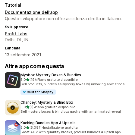
Tutorial
Documentazione dell’app
Questo sviluppatore non offre assistenza diretta in Italiano.
Sviluppatore
Profit Labs
Delhi, DL, IN
Lanciata
13 settembre 2021
Altre app come questa
Mysbox Mystery Boxes & Bundles
stelle su 5
5,0
(19)
•
Piano gratuito disponibile
19 recensioni totali
Sell products, bundles as mystery boxes w/ unboxing animations
Built for Shopify
Chancey: Mystery & Blind Box
stelle su 5
5,0
(1)
•
Piano gratuito disponibile
1 recensioni totali
Sell mystery boxes & blind box gacha with an animated reveal
Kaching Bundles App & Upsells
stelle su 5
5,0
(5.097)
•
Installazione gratuita
5097 recensioni totali
Boost AOV with quantity breaks, product bundles & upsell app