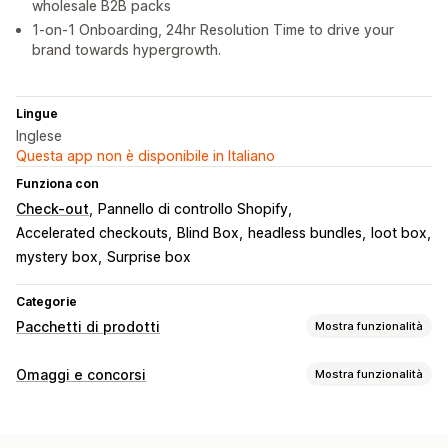
wholesale B2B packs
1-on-1 Onboarding, 24hr Resolution Time to drive your
brand towards hypergrowth.
Lingue
Inglese
Questa app non è disponibile in Italiano
Funziona con
Check-out
Pannello di controllo Shopify
Accelerated checkouts
Blind Box
headless bundles
loot box
mystery box
Surprise box
Categorie
Pacchetti di prodotti
Mostra funzionalità
Tipi di pacchetti
Omaggi e concorsi
Mostra funzionalità
Pacchetti fissi
Multipack
Pacchetti mix-and-match
Tipi di campagne
Pacchetti di varianti
Crea una confezione
In base all’acquisto
Lotterie
Giochi a premi