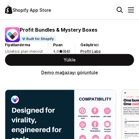
Shopify App Store
Profit Bundles & Mystery Boxes
Built for Shopify
Fiyatlandırma
Puan
Geliştirici
Ücretsiz plan mevcut
4,9
(64)
Profit Labs
Yükle
Demo mağazayı görüntüle