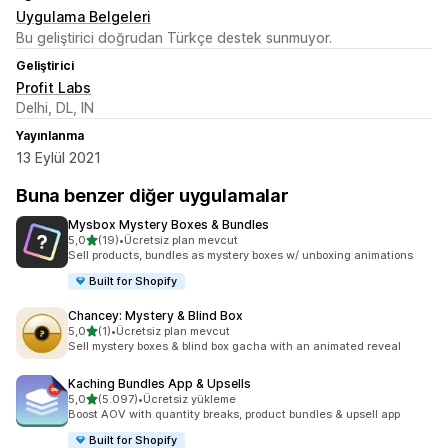
Uygulama Belgeleri
Bu geliştirici doğrudan Türkçe destek sunmuyor.
Geliştirici
Profit Labs
Delhi, DL, IN
Yayınlanma
13 Eylül 2021
Buna benzer diğer uygulamalar
Mysbox Mystery Boxes & Bundles
5 yıldız üzerinden
5,0
(19)
•
Ücretsiz plan mevcut
toplam 19 değerlendirme
Sell products, bundles as mystery boxes w/ unboxing animations
Built for Shopify
Chancey: Mystery & Blind Box
5 yıldız üzerinden
5,0
(1)
•
Ücretsiz plan mevcut
toplam 1 değerlendirme
Sell mystery boxes & blind box gacha with an animated reveal
Kaching Bundles App & Upsells
5 yıldız üzerinden
5,0
(5.097)
•
Ücretsiz yükleme
toplam 5097 değerlendirme
Boost AOV with quantity breaks, product bundles & upsell app
Built for Shopify