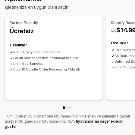
Toptan satış paketleri
Çapraz satış paketleri
İşletmenize en uygun planı seçin.
Dijital ürünler
Fiziksel ürünler
Özel paketler
Ayarlayabileceğiniz fiyatlandırma
Partner Friendly
Shopify Basic
Sabit fiyatlandırma
Kademeli fiyatlandırma
$14.9
Ücretsiz
/ay
Adet indirimleri
İndirimler
Hacim bazlı indirimler
Özellikler
Sabit indirimler
Yüzdelik indirimler
Sepet indirimleri
Özellikler
For Stores o
Ücretsiz kargo
Bir alana bir bedava
Abonelikler
Non - Expiry Free Forever Plan
All features
For all new shops that download the app
Toplu fiyatlandırma
Toptan satış fiyatlandırması
Unlimited B
Unlimited Bundles
Dinamik fiyatlandırma
Özel fiyatlandırma
Email Suppor
Upto 10 Bundle Order Processing / Month
Tüm ücretler USD cinsinden faturalandırılır. Yinelenen ve kullanıma dayalı
ücretler 30 günde bir faturalandırılır.
Tüm fiyatlandırma seçeneklerini
göster