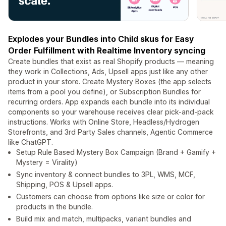
Explodes your Bundles into Child skus for Easy
Order Fulfillment with Realtime Inventory syncing
Create bundles that exist as real Shopify products — meaning
they work in Collections, Ads, Upsell apps just like any other
product in your store. Create Mystery Boxes (the app selects
items from a pool you define), or Subscription Bundles for
recurring orders. App expands each bundle into its individual
components so your warehouse receives clear pick-and-pack
instructions. Works with Online Store, Headless/Hydrogen
Storefronts, and 3rd Party Sales channels, Agentic Commerce
like ChatGPT.
Setup Rule Based Mystery Box Campaign (Brand + Gamify +
Mystery = Virality)
Sync inventory & connect bundles to 3PL, WMS, MCF,
Shipping, POS & Upsell apps.
Customers can choose from options like size or color for
products in the bundle.
Build mix and match, multipacks, variant bundles and