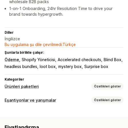
wholesale B2B packs
1-on-1 Onboarding, 24hr Resolution Time to drive your
brand towards hypergrowth.
Diller
İngilizce
Bu uygulama şu dile çevrilmedi:Türkçe
Şunlarla birlikte çalışır:
Ödeme
Shopify Yöneticisi
Accelerated checkouts
Blind Box
headless bundles
loot box
mystery box
Surprise box
Kategoriler
Ürünleri paketleri
Özellikleri göster
Paket türleri
Eşantiyonlar ve yarışmalar
Özellikleri göster
Hazır paketler
Çoklu paketler
Karıştır ve eşleştir paketleri
Kampanya türleri
Varyasyon paketleri
Kutunu tasarla
Hediye kutuları
Satın alma bazlı
Çekilişler
Piyangolar
Gizemli kutular
Numune ürün paketleri
Abonelik kutuları
Fiyatlandırma