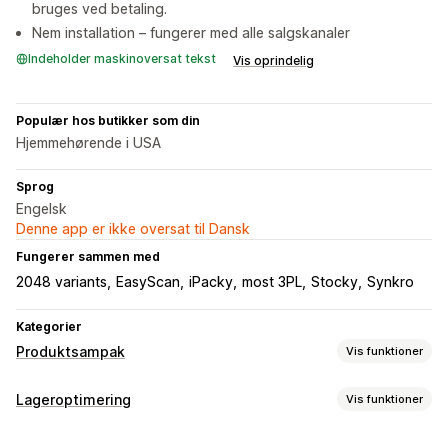
bruges ved betaling.
Nem installation – fungerer med alle salgskanaler
Indeholder maskinoversat tekst
Vis oprindelig
Populær hos butikker som din
Hjemmehørende i USA
Sprog
Engelsk
Denne app er ikke oversat til Dansk
Fungerer sammen med
2048 variants
EasyScan
iPacky
most 3PL
Stocky
Synkro
Kategorier
Produktsampak
Vis funktioner
Pakketyper
Lageroptimering
Vis funktioner
Faste pakker
Multipakker
Miks og match-pakker
Lagerstyring