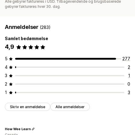
Alle gebyrer faktureres i USD. Tilbagevendende og brugsbaserede
gebyrer faktureres hver 30. dag.
Anmeldelser
(283)
Samlet bedømmelse
4,9
5
277
4
2
3
1
2
0
1
3
Skriv en anmeldelse
Alle anmeldelser
How Wee Learn
Canada