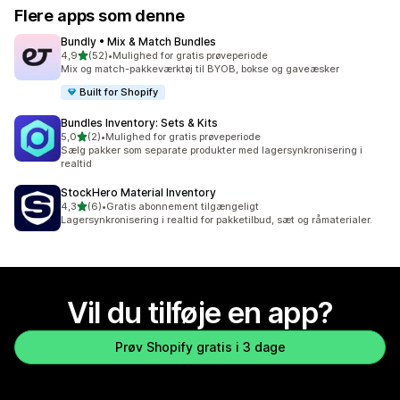
Flere apps som denne
Bundly • Mix & Match Bundles
ud af 5 stjerner
4,9
(52)
•
Mulighed for gratis prøveperiode
52 anmeldelser i alt
Mix og match-pakkeværktøj til BYOB, bokse og gaveæsker
Built for Shopify
Bundles Inventory: Sets & Kits
ud af 5 stjerner
5,0
(2)
•
Mulighed for gratis prøveperiode
2 anmeldelser i alt
Sælg pakker som separate produkter med lagersynkronisering i
realtid
StockHero Material Inventory
ud af 5 stjerner
4,3
(6)
•
Gratis abonnement tilgængeligt
6 anmeldelser i alt
Lagersynkronisering i realtid for pakketilbud, sæt og råmaterialer.
Vil du tilføje en app?
Prøv Shopify gratis i 3 dage