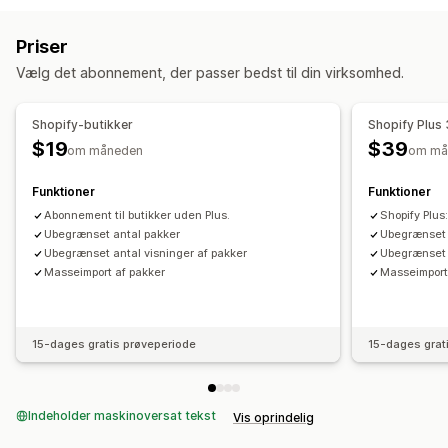
Pakker med varianter
Gaveæsker
Lykkepakker
Lagersporing
Lagersynkronisering
Flere lokationer
Abonnementskasser
Engrospakker
Digitale produkter
Priser
Opdateringer i realtid
SKU’er
Flere kanaler
Fysiske produkter
Vælg det abonnement, der passer bedst til din virksomhed.
Ordrestyring
Priser, du kan angive
Automatisk behandling
Faste priser
Differentieret prissætning
Shopify-butikker
Shopify Plus
Antalsbegrænsning
Rabatter
Mængderabatter
$19
$39
om måneden
om må
Faste rabatter
Procentrabatter
Abonnementer
Funktioner
Funktioner
Massepriser
Engrospriser
Tilpassede priser
Abonnement til butikker uden Plus.
Shopify Plus
Ubegrænset antal pakker
Ubegrænset 
Ubegrænset antal visninger af pakker
Ubegrænset 
Masseimport af pakker
Masseimport
15-dages gratis prøveperiode
15-dages grat
Indeholder maskinoversat tekst
Vis oprindelig