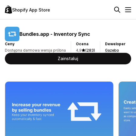
Shopify App Store
Bundles.app ‑ Inventory Sync
Ceny
Ocena
Deweloper
Dostępna darmowa wersja próbna
4,9
(283)
Gazebo
Zainstaluj