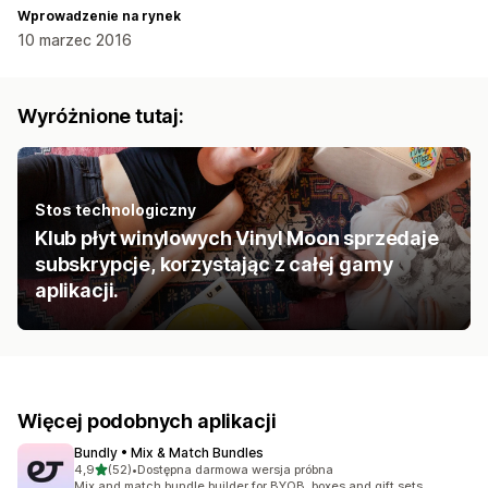
Wprowadzenie na rynek
10 marzec 2016
Wyróżnione tutaj:
Stos technologiczny
Klub płyt winylowych Vinyl Moon sprzedaje
subskrypcje, korzystając z całej gamy
aplikacji.
Więcej podobnych aplikacji
Bundly • Mix & Match Bundles
na 5 gwiazdek
4,9
(52)
•
Dostępna darmowa wersja próbna
Łączna liczba recenzji: 52
Mix and match bundle builder for BYOB, boxes and gift sets