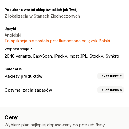
Popularne wśród sklepów takich jak Twój
Z lokalizacją w Stanach Zjednoczonych
Języki
Angielski
Ta aplikacja nie została przetłumaczona na język Polski
Współpracuje z
2048 variants
EasyScan
iPacky
most 3PL
Stocky
Synkro
Kategorie
Pakiety produktów
Pokaż funkcje
Typy pakietów
Optymalizacja zapasów
Pokaż funkcje
Stałe pakiety
Wielopaki
Pakiety mieszane
Zarządzanie zapasami
Pakiet wariantów
Pudełka na prezenty
Śledzenie zapasów
Synchronizacja zapasów
Tajemnicze pudełka
Pudełka z subskrypcją
Ceny
Wiele lokalizacji
Śledzenie w czasie rzeczywistym
Pakiety hurtowe
Produkty cyfrowe
Produkty fizyczne
Wybierz plan najlepiej dopasowany do potrzeb firmy.
Jednostki SKU
Wiele kanałów