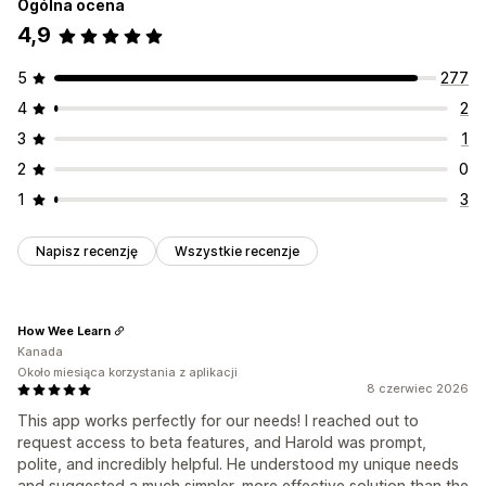
Ogólna ocena
4,9
5
277
4
2
3
1
2
0
1
3
Napisz recenzję
Wszystkie recenzje
How Wee Learn
Kanada
Około miesiąca korzystania z aplikacji
8 czerwiec 2026
This app works perfectly for our needs! I reached out to
request access to beta features, and Harold was prompt,
polite, and incredibly helpful. He understood my unique needs
and suggested a much simpler, more effective solution than the