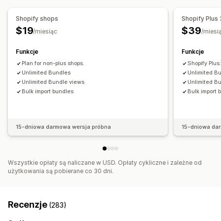
Ceny, które można ustalić
Zarządzanie zamówieniami
Stałe ceny
Gradacja cen
Progi ilościowe
Rabaty
Shopify shops
Shopify Plus
Automatyczne przetwarzanie
Rabaty ilościowe
Rabaty o stałej wartości
$19
$39
/miesiąc
/miesi
Rabaty procentowe
Subskrypcje
Ceny zbiorcze
Funkcje
Funkcje
Ustalanie cen hurtowych
Niestandardowe ceny
Plan for non-plus shops.
Shopify Plus
Unlimited Bundles
Unlimited B
Unlimited Bundle views
Unlimited B
Bulk import bundles
Bulk import 
15-dniowa darmowa wersja próbna
15-dniowa da
Wszystkie opłaty są naliczane w USD. Opłaty cykliczne i zależne od
użytkowania są pobierane co 30 dni.
Recenzje
(283)