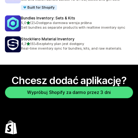
Built for Shopify
Bundles Inventory: Sets & Kits
na 5 gwiazdek
5,0
(2)
•
Dostępna darmowa wersja próbna
Łączna liczba recenzji: 2
Sell bundles as separate products with realtime inventory sync
StockHero Material Inventory
na 5 gwiazdek
4,3
(6)
•
Bezpłatny plan jest dostępny
Łączna liczba recenzji: 6
Real-time inventory sync for bundles, kits, and raw materials.
Chcesz dodać aplikację?
Wypróbuj Shopify za darmo przez 3 dni