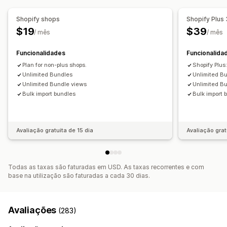
Preços que pode definir
Gestão de encomendas
Preços fixos
Preços diferenciados
Shopify shops
Shopify Plus
Processamento automático
Intervalos de quantidade
Descontos
$19
$39
/ mês
/ mês
Descontos de volume
Descontos fixos
Funcionalidades
Funcionalida
Descontos em percentagem
Subscrições
Preços em lote
Plan for non-plus shops.
Shopify Plus
Preços de grossista
Preços personalizados
Unlimited Bundles
Unlimited B
Unlimited Bundle views
Unlimited B
Bulk import bundles
Bulk import 
Avaliação gratuita de 15 dia
Avaliação grat
Todas as taxas são faturadas em USD. As taxas recorrentes e com
base na utilização são faturadas a cada 30 dias.
Avaliações
(283)