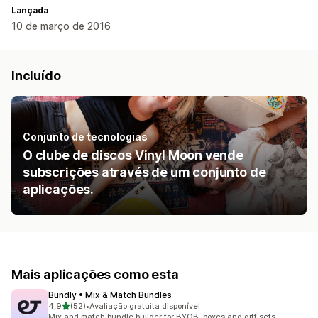
Lançada
10 de março de 2016
Incluído
Conjunto de tecnologias
O clube de discos Vinyl Moon vende
subscrições através de um conjunto de
aplicações.
Mais aplicações como esta
Bundly • Mix & Match Bundles
de 5 estrelas
4,9
(52)
•
Avaliação gratuita disponível
52 total de avaliações
Mix and match bundle builder for BYOB, boxes and gift sets