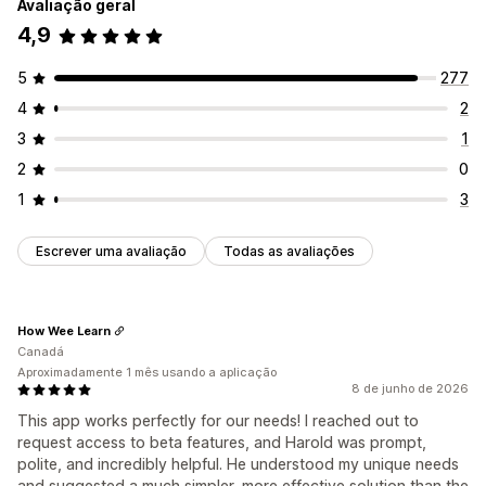
Avaliação geral
4,9
5
277
4
2
3
1
2
0
1
3
Escrever uma avaliação
Todas as avaliações
How Wee Learn
Canadá
Aproximadamente 1 mês usando a aplicação
8 de junho de 2026
This app works perfectly for our needs! I reached out to
request access to beta features, and Harold was prompt,
polite, and incredibly helpful. He understood my unique needs
and suggested a much simpler, more effective solution than the