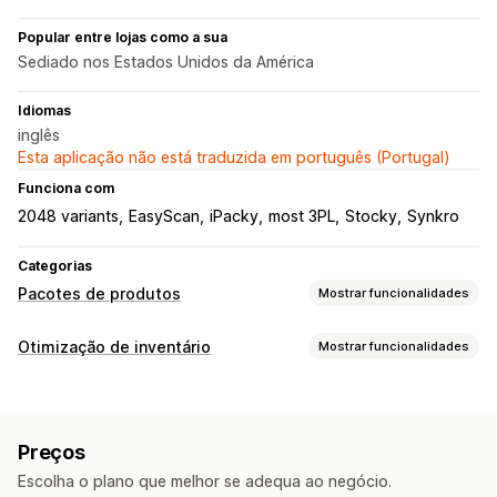
Popular entre lojas como a sua
Sediado nos Estados Unidos da América
Idiomas
inglês
Esta aplicação não está traduzida em português (Portugal)
Funciona com
2048 variants
EasyScan
iPacky
most 3PL
Stocky
Synkro
Categorias
Pacotes de produtos
Mostrar funcionalidades
Tipos de pacotes
Otimização de inventário
Mostrar funcionalidades
Pacotes fixos
Vários pacotes
Pacotes mistos
Gestão de inventário
Pacotes de muitas variantes
Caixas de presentes
Rastreio de inventário
Sincronização de inventário
Caixas mistério
Caixas de subscrição
Pacotes grossistas
Preços
Vários locais
Atualizações em tempo real
SKUs
Produtos digitais
Produtos físicos
Escolha o plano que melhor se adequa ao negócio.
Vários canais