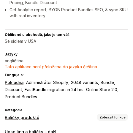
Pricing, Bundle Discount
Get Analytic report, BYOB Product Bundles SEO, & sync SKU
with real inventory
Oblíbené u obchodů, jako je ten váš
Se sídlem v USA
Jazyky
angličtina
Tato aplikace není přeložena do jazyka čeština
Funguje s:
Pokladna
Administrátor Shopify
2048 variants
Bundle
Discount
FastBundle migration in 24 hrs
Online Store 2.0
Product Bundles
Kategorie
Balíčky produktů
Zobrazit funkce
Typy balíčků
Upselling a balíčky – další