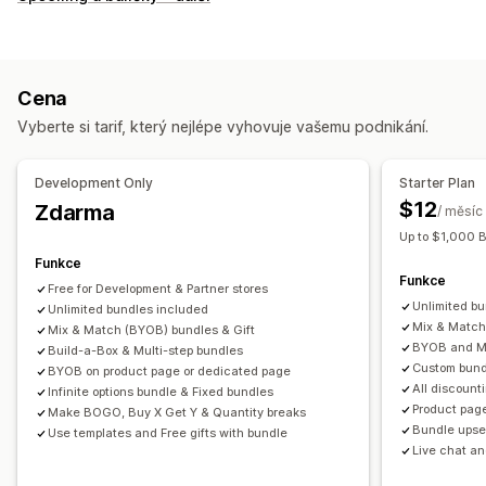
Fixní balíčky
Vícenásobná balení
Balíčky Mix and Match
Balíčky variant
Balíčky s nekonečnými možnostmi
Vytvoření balení
Dárková balení
Mystery boxy
Cena
Balení se vzorky
Velkoobchodní balíčky
Vyberte si tarif, který nejlépe vyhovuje vašemu podnikání.
Upsellingové balíčky
Cross-sellingové balíčky
Často nakupované společně
Související produkty
Development Only
Starter Plan
Digitální produkty
Fyzické produkty
Vlastní balíčky
$12
Zdarma
/ měsíc
Ceny, které můžete nastavit
Up to $1,000 
Pevné nacenění
Úrovňové oceňování
Funkce
Funkce
Cenové hladiny množství
Slevy
Množstevní slevy
Free for Development & Partner stores
Unlimited b
Unlimited bundles included
Paušální slevy
Procentuální slevy
Slevy na košík
Mix & Match
Mix & Match (BYOB) bundles & Gift
Doprava zdarma
BOGO
Hromadné nacenění
BYOB and Mu
Build-a-Box & Multi-step bundles
Custom bund
Velkoobchodní ceny
Dynamické nacenění
Vlastní nacenění
BYOB on product page or dedicated page
All discount
Infinite options bundle & Fixed bundles
Product pag
Make BOGO, Buy X Get Y & Quantity breaks
Bundle upsel
Use templates and Free gifts with bundle
Live chat an