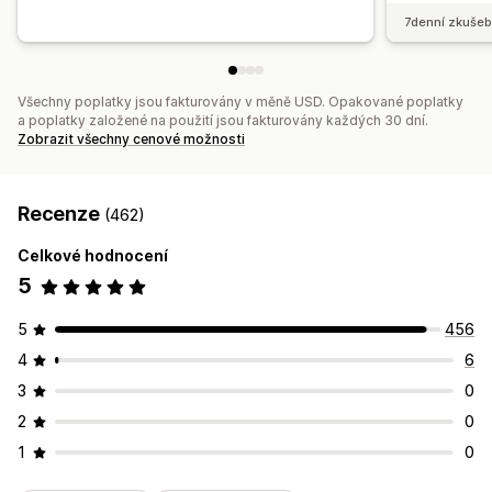
7denní zkušeb
Všechny poplatky jsou fakturovány v měně USD. Opakované poplatky
a poplatky založené na použití jsou fakturovány každých 30 dní.
Zobrazit všechny cenové možnosti
Recenze
(462)
Celkové hodnocení
5
5
456
4
6
3
0
2
0
1
0