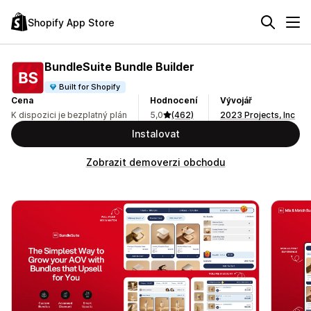
Shopify App Store
BundleSuite Bundle Builder
Built for Shopify
Cena
Hodnocení
Vývojář
K dispozici je bezplatný plán
5,0
(462)
2023 Projects, Inc
Instalovat
Zobrazit demoverzi obchodu