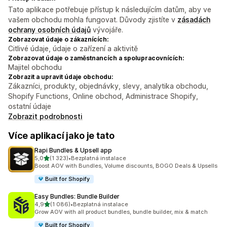
Tato aplikace potřebuje přístup k následujícím datům, aby ve
vašem obchodu mohla fungovat. Důvody zjistíte v
zásadách
ochrany osobních údajů
vývojáře.
Zobrazovat údaje o zákaznících:
Citlivé údaje, údaje o zařízení a aktivitě
Zobrazovat údaje o zaměstnancích a spolupracovnících:
Majitel obchodu
Zobrazit a upravit údaje obchodu:
Zákazníci, produkty, objednávky, slevy, analytika obchodu,
Shopify Functions, Online obchod, Administrace Shopify,
ostatní údaje
Zobrazit podrobnosti
Více aplikací jako je tato
Rapi Bundles & Upsell app
z 5 hvězd
5,0
(1 323)
•
Bezplatná instalace
Celkový počet recenzí: 1323
Boost AOV with Bundles, Volume discounts, BOGO Deals & Upsells
Built for Shopify
Easy Bundles: Bundle Builder
z 5 hvězd
4,9
(1 086)
•
Bezplatná instalace
Celkový počet recenzí: 1086
Grow AOV with all product bundles, bundle builder, mix & match
Built for Shopify