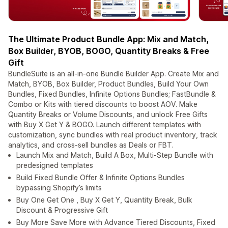
The Ultimate Product Bundle App: Mix and Match,
Box Builder, BYOB, BOGO, Quantity Breaks & Free
Gift
BundleSuite is an all-in-one Bundle Builder App. Create Mix and
Match, BYOB, Box Builder, Product Bundles, Build Your Own
Bundles, Fixed Bundles, Infinite Options Bundles; FastBundle &
Combo or Kits with tiered discounts to boost AOV. Make
Quantity Breaks or Volume Discounts, and unlock Free Gifts
with Buy X Get Y & BOGO. Launch different templates with
customization, sync bundles with real product inventory, track
analytics, and cross-sell bundles as Deals or FBT.
Launch Mix and Match, Build A Box, Multi-Step Bundle with
predesigned templates
Build Fixed Bundle Offer & Infinite Options Bundles
bypassing Shopify’s limits
Buy One Get One , Buy X Get Y, Quantity Break, Bulk
Discount & Progressive Gift
Buy More Save More with Advance Tiered Discounts, Fixed