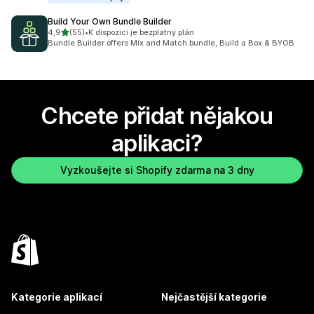
Build Your Own Bundle Builder
z 5 hvězd
4,9
(55)
•
K dispozici je bezplatný plán
Celkový počet recenzí: 55
Bundle Builder offers Mix and Match bundle, Build a Box & BYOB
Chcete přidat nějakou
aplikaci?
Vyzkoušejte si Shopify zdarma na 3 dny
Kategorie aplikací
Nejčastější kategorie