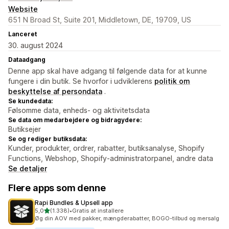
Website
651 N Broad St, Suite 201, Middletown, DE, 19709, US
Lanceret
30. august 2024
Dataadgang
Denne app skal have adgang til følgende data for at kunne
fungere i din butik. Se hvorfor i udviklerens
politik om
beskyttelse af persondata
.
Se kundedata:
Følsomme data, enheds- og aktivitetsdata
Se data om medarbejdere og bidragydere:
Butiksejer
Se og rediger butiksdata:
Kunder, produkter, ordrer, rabatter, butiksanalyse, Shopify
Functions, Webshop, Shopify-administratorpanel, andre data
Se detaljer
Flere apps som denne
Rapi Bundles & Upsell app
ud af 5 stjerner
5,0
(1.338)
•
Gratis at installere
1338 anmeldelser i alt
Øg din AOV med pakker, mængderabatter, BOGO-tilbud og mersalg