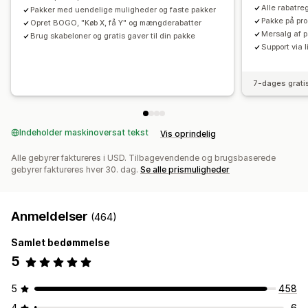
Alle rabatre
Pakker med uendelige muligheder og faste pakker
Pakke på pro
Opret BOGO, "Køb X, få Y" og mængderabatter
Mersalg af 
Brug skabeloner og gratis gaver til din pakke
Support via 
7-dages grati
Indeholder maskinoversat tekst
Vis oprindelig
Alle gebyrer faktureres i USD. Tilbagevendende og brugsbaserede
gebyrer faktureres hver 30. dag.
Se alle prismuligheder
Anmeldelser
(464)
Samlet bedømmelse
5
5
458
4
6