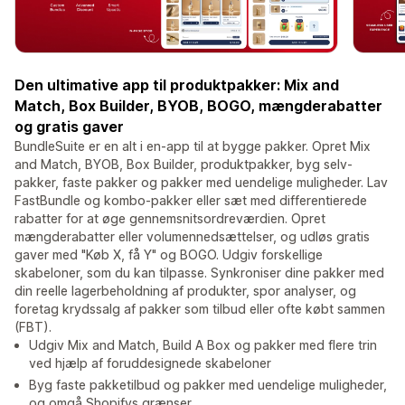
Den ultimative app til produktpakker: Mix and
Match, Box Builder, BYOB, BOGO, mængderabatter
og gratis gaver
BundleSuite er en alt i en-app til at bygge pakker. Opret Mix
and Match, BYOB, Box Builder, produktpakker, byg selv-
pakker, faste pakker og pakker med uendelige muligheder. Lav
FastBundle og kombo-pakker eller sæt med differentierede
rabatter for at øge gennemsnitsordreværdien. Opret
mængderabatter eller volumennedsættelser, og udløs gratis
gaver med "Køb X, få Y" og BOGO. Udgiv forskellige
skabeloner, som du kan tilpasse. Synkroniser dine pakker med
din reelle lagerbeholdning af produkter, spor analyser, og
foretag krydssalg af pakker som tilbud eller ofte købt sammen
(FBT).
Udgiv Mix and Match, Build A Box og pakker med flere trin
ved hjælp af foruddesignede skabeloner
Byg faste pakketilbud og pakker med uendelige muligheder,
og omgå Shopifys grænser