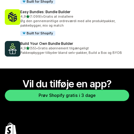
Built for Shopify
Easy Bundles: Bundle Builder
ud af 5 stjerner
4,9
(1.099)
•
Gratis at installere
1099 anmeldelser i alt
Øg den gennemsnitlige ordreværdi med alle produktpakker,
pakkebygger, mix og match
Built for Shopify
Build Your Own Bundle Builder
ud af 5 stjerner
4,9
(55)
•
Gratis abonnement tilgængeligt
55 anmeldelser i alt
Pakkeopbygger tilbyder bland selv-pakker, Build a Box og BYOB
Vil du tilføje en app?
Prøv Shopify gratis i 3 dage