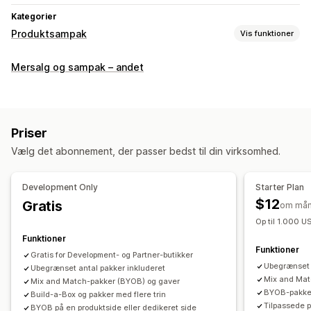
Kategorier
Produktsampak
Vis funktioner
Pakketyper
Mersalg og sampak – andet
Faste pakker
Multipakker
Miks og match-pakker
Pakker med varianter
Pakker med uendelige muligheder
Opret en kasse
Gaveæsker
Lykkepakker
Prøvepakker
Priser
Engrospakker
Mersalgspakker
Krydssalgspakker
Vælg det abonnement, der passer bedst til din virksomhed.
Ofte købt sammen
Relaterede produkter
Digitale produkter
Fysiske produkter
Tilpassede pakker
Development Only
Starter Plan
Priser, du kan angive
$12
Gratis
om må
Faste priser
Differentieret prissætning
Op til 1.000 
Antalsbegrænsning
Rabatter
Mængderabatter
Funktioner
Funktioner
Faste rabatter
Procentrabatter
Rabatter i indkøbskurv
Gratis for Development- og Partner-butikker
Ubegrænset 
Ubegrænset antal pakker inkluderet
Gratis levering
Køb én, og få én gratis
Massepriser
Mix and Mat
Mix and Match-pakker (BYOB) og gaver
Engrospriser
Dynamiske priser
Tilpassede priser
BYOB-pakker
Build-a-Box og pakker med flere trin
Tilpassede p
BYOB på en produktside eller dedikeret side