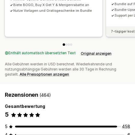
Kostenloser Versand
BOGO
Massenpreise
Bundle auf P
Biete BOGO, Buy X Get Y & Mengenrabatte an
Großhandelspreise
Dynamische Preise
Individuelle Preise
Bundle-Upse
Nutze Vorlagen und Gratisgeschenke im Bundle
Support per 
7-tägiger kos
Enthält automatisch übersetzten Text
Original anzeigen
Alle Gebühren werden in USD berechnet. Wiederkehrende und
nutzungsabhängige Gebühren werden alle 30 Tage in Rechnung
gestellt.
Alle Preisoptionen anzeigen
Rezensionen
(464)
Gesamtbewertung
5
5
458
4
6