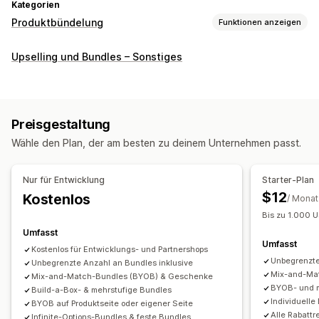
Kategorien
Produktbündelung
Funktionen anzeigen
Bundle-Typen
Upselling und Bundles – Sonstiges
Feste Bundles
Multipacks
Mix-and-Match-Bundles
Varianten-Bundles
Bundles mit unendlich vielen Möglichkeiten
Preisgestaltung
Zusammenstellen einer Box
Geschenkboxen
Wähle den Plan, der am besten zu deinem Unternehmen passt.
Mystery-Boxen
Probepackungen
Großhandels-Bundles
Upselling-Bundles
Cross-Selling-Bundles
Nur für Entwicklung
Starter-Plan
Häufig zusammen gekauft
Ähnliche Produkte
$12
Kostenlos
/ Monat
Digitale Produkte
Physische Produkte
Bis zu 1.000 
Individuelle Bundles
Umfasst
Umfasst
Die Preise kannst du festlegen
Kostenlos für Entwicklungs- und Partnershops
Unbegrenzte
Unbegrenzte Anzahl an Bundles inklusive
Feste Preisgestaltung
Preisstaffelung
Mix-and-Mat
Mix-and-Match-Bundles (BYOB) & Geschenke
Mengenstaffelungen
Rabatte
Mengenrabatte
BYOB- und m
Build-a-Box- & mehrstufige Bundles
Individuell
Pauschalrabatte
Prozentuale Rabatte
Warenkorbrabatte
BYOB auf Produktseite oder eigener Seite
Alle Rabattr
Infinite-Options-Bundles & feste Bundles