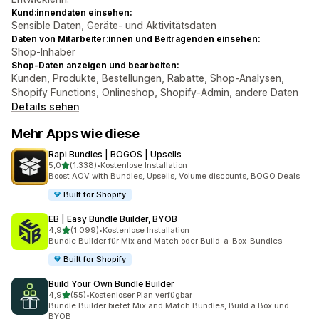
Kund:innendaten einsehen:
Sensible Daten, Geräte- und Aktivitätsdaten
Daten von Mitarbeiter:innen und Beitragenden einsehen:
Shop-Inhaber
Shop-Daten anzeigen und bearbeiten:
Kunden, Produkte, Bestellungen, Rabatte, Shop-Analysen,
Shopify Functions, Onlineshop, Shopify-Admin, andere Daten
Details sehen
Mehr Apps wie diese
Rapi Bundles | BOGOS | Upsells
von 5 Sternen
5,0
(1.338)
•
Kostenlose Installation
1338 Rezensionen insgesamt
Boost AOV with Bundles, Upsells, Volume discounts, BOGO Deals
Built for Shopify
EB | Easy Bundle Builder, BYOB
von 5 Sternen
4,9
(1.099)
•
Kostenlose Installation
1099 Rezensionen insgesamt
Bundle Builder für Mix and Match oder Build-a-Box-Bundles
Built for Shopify
Build Your Own Bundle Builder
von 5 Sternen
4,9
(55)
•
Kostenloser Plan verfügbar
55 Rezensionen insgesamt
Bundle Builder bietet Mix and Match Bundles, Build a Box und
BYOB