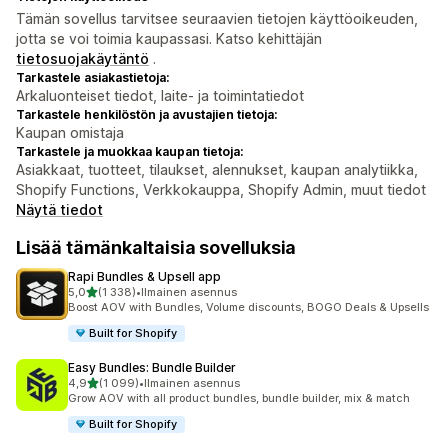
Tämän sovellus tarvitsee seuraavien tietojen käyttöoikeuden,
jotta se voi toimia kaupassasi. Katso kehittäjän
tietosuojakäytäntö
.
Tarkastele asiakastietoja:
Arkaluonteiset tiedot, laite- ja toimintatiedot
Tarkastele henkilöstön ja avustajien tietoja:
Kaupan omistaja
Tarkastele ja muokkaa kaupan tietoja:
Asiakkaat, tuotteet, tilaukset, alennukset, kaupan analytiikka,
Shopify Functions, Verkkokauppa, Shopify Admin, muut tiedot
Näytä tiedot
Lisää tämänkaltaisia sovelluksia
Rapi Bundles & Upsell app
/ 5 tähteä
5,0
(1 338)
•
Ilmainen asennus
1338 arvostelua yhteensä
Boost AOV with Bundles, Volume discounts, BOGO Deals & Upsells
Built for Shopify
Easy Bundles: Bundle Builder
/ 5 tähteä
4,9
(1 099)
•
Ilmainen asennus
1099 arvostelua yhteensä
Grow AOV with all product bundles, bundle builder, mix & match
Built for Shopify