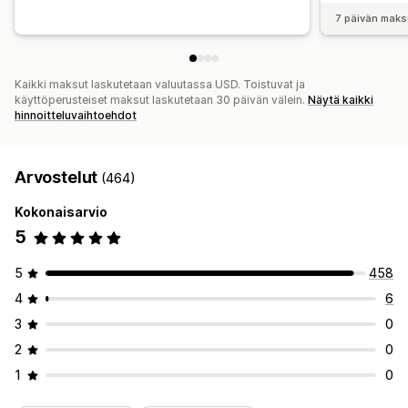
7 päivän maks
Kaikki maksut laskutetaan valuutassa USD. Toistuvat ja
käyttöperusteiset maksut laskutetaan 30 päivän välein.
Näytä kaikki
hinnoitteluvaihtoehdot
Arvostelut
(464)
Kokonaisarvio
5
5
458
4
6
3
0
2
0
1
0