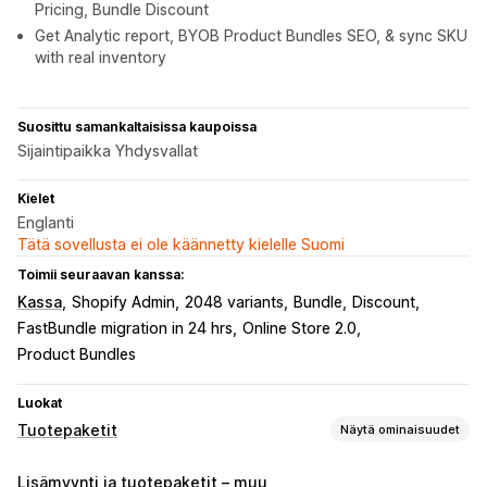
Pricing, Bundle Discount
Get Analytic report, BYOB Product Bundles SEO, & sync SKU
with real inventory
Suosittu samankaltaisissa kaupoissa
Sijaintipaikka Yhdysvallat
Kielet
Englanti
Tätä sovellusta ei ole käännetty kielelle Suomi
Toimii seuraavan kanssa:
Kassa
Shopify Admin
2048 variants
Bundle
Discount
FastBundle migration in 24 hrs
Online Store 2.0
Product Bundles
Luokat
Tuotepaketit
Näytä ominaisuudet
Tuotepakettityypit
Lisämyynti ja tuotepaketit – muu