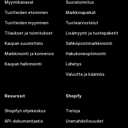
Myyntikanavat
Suoratoimitus
Tuotteiden etsiminen
Markkinapaikat
Tuotteiden myyminen
Tuotearvostelut
Tilaukset ja toimitukset
Lisämyynti ja tuotepaketit
Kaupan suunnittelu
Sähköpostimarkkinointi
Markkinointi ja konversio
Hakukoneoptimointi
Kaupan hallinnointi
Lähetys
Valuutta ja käännös
Resurssit
Shopify
Shopifyn ohjekeskus
Tietoja
API-dokumentaatio
Uramahdollisuudet