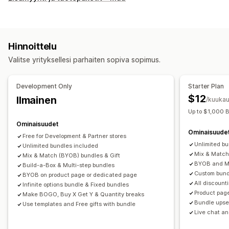
Kiinteät tuotepaketit
Monipakkaukset
Sekoita ja yhdistä -paketit
Varianttipaketit
Rajattomat valintapaketit
Kokoa laatikko
Lahjalaatikot
Hinnoittelu
Mysteerilaatikot
Näytepaketit
Tukkutuotepaketit
Valitse yrityksellesi parhaiten sopiva sopimus.
Lisämyyntipaketit
Ristiinmyyntipaketit
Usein yhdessä ostetut tuotteet
Vastaavat tuotteet
Development Only
Starter Plan
Digitaaliset tuotteet
Fyysiset tuotteet
$12
Ilmainen
/kuukau
Mukautetut tuotepaketit
Up to $1,000 
Hinnoitteluvaihtoehdot
Ominaisuudet
Ominaisuude
Kiinteä hinnoittelu
Porrastettu hinnoittelu
Free for Development & Partner stores
Unlimited b
Unlimited bundles included
Määräalennukset
Alennukset
Volyymialennukset
Mix & Match
Mix & Match (BYOB) bundles & Gift
Kiinteät alennukset
Prosenttialennukset
Korialennukset
BYOB and Mu
Build-a-Box & Multi-step bundles
Custom bund
Ilmainen toimitus
Kaksi yhden hinnalla
Tukkuerät
BYOB on product page or dedicated page
All discount
Infinite options bundle & Fixed bundles
Tukkuhinnoittelu
Dynaaminen hinnoittelu
Product pag
Make BOGO, Buy X Get Y & Quantity breaks
Mukautettu hinnoittelu
Bundle upsel
Use templates and Free gifts with bundle
Live chat an