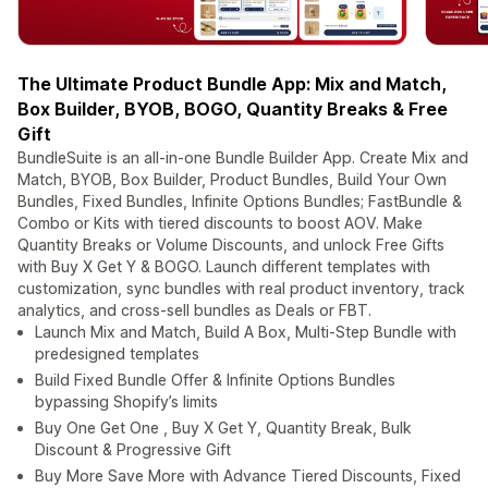
The Ultimate Product Bundle App: Mix and Match,
Box Builder, BYOB, BOGO, Quantity Breaks & Free
Gift
BundleSuite is an all-in-one Bundle Builder App. Create Mix and
Match, BYOB, Box Builder, Product Bundles, Build Your Own
Bundles, Fixed Bundles, Infinite Options Bundles; FastBundle &
Combo or Kits with tiered discounts to boost AOV. Make
Quantity Breaks or Volume Discounts, and unlock Free Gifts
with Buy X Get Y & BOGO. Launch different templates with
customization, sync bundles with real product inventory, track
analytics, and cross-sell bundles as Deals or FBT.
Launch Mix and Match, Build A Box, Multi-Step Bundle with
predesigned templates
Build Fixed Bundle Offer & Infinite Options Bundles
bypassing Shopify’s limits
Buy One Get One , Buy X Get Y, Quantity Break, Bulk
Discount & Progressive Gift
Buy More Save More with Advance Tiered Discounts, Fixed