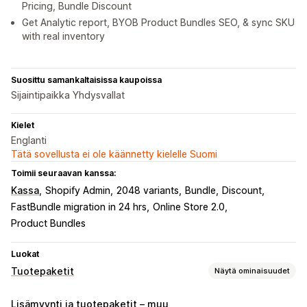
Pricing, Bundle Discount
Get Analytic report, BYOB Product Bundles SEO, & sync SKU
with real inventory
Suosittu samankaltaisissa kaupoissa
Sijaintipaikka Yhdysvallat
Kielet
Englanti
Tätä sovellusta ei ole käännetty kielelle Suomi
Toimii seuraavan kanssa:
Kassa
Shopify Admin
2048 variants
Bundle
Discount
FastBundle migration in 24 hrs
Online Store 2.0
Product Bundles
Luokat
Tuotepaketit
Näytä ominaisuudet
Tuotepakettityypit
Lisämyynti ja tuotepaketit – muu