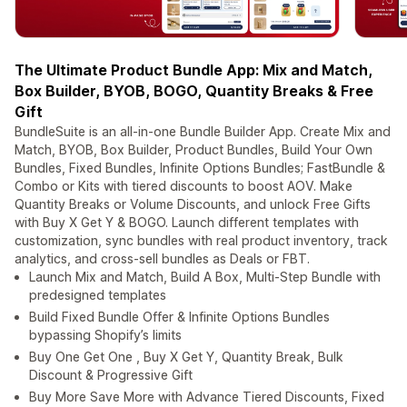
The Ultimate Product Bundle App: Mix and Match,
Box Builder, BYOB, BOGO, Quantity Breaks & Free
Gift
BundleSuite is an all-in-one Bundle Builder App. Create Mix and
Match, BYOB, Box Builder, Product Bundles, Build Your Own
Bundles, Fixed Bundles, Infinite Options Bundles; FastBundle &
Combo or Kits with tiered discounts to boost AOV. Make
Quantity Breaks or Volume Discounts, and unlock Free Gifts
with Buy X Get Y & BOGO. Launch different templates with
customization, sync bundles with real product inventory, track
analytics, and cross-sell bundles as Deals or FBT.
Launch Mix and Match, Build A Box, Multi-Step Bundle with
predesigned templates
Build Fixed Bundle Offer & Infinite Options Bundles
bypassing Shopify’s limits
Buy One Get One , Buy X Get Y, Quantity Break, Bulk
Discount & Progressive Gift
Buy More Save More with Advance Tiered Discounts, Fixed