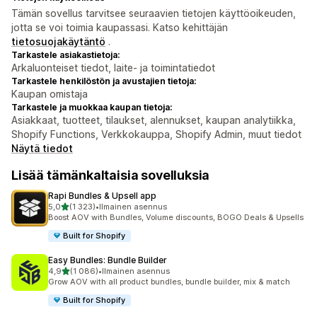
Tämän sovellus tarvitsee seuraavien tietojen käyttöoikeuden,
jotta se voi toimia kaupassasi. Katso kehittäjän
tietosuojakäytäntö
.
Tarkastele asiakastietoja:
Arkaluonteiset tiedot, laite- ja toimintatiedot
Tarkastele henkilöstön ja avustajien tietoja:
Kaupan omistaja
Tarkastele ja muokkaa kaupan tietoja:
Asiakkaat, tuotteet, tilaukset, alennukset, kaupan analytiikka,
Shopify Functions, Verkkokauppa, Shopify Admin, muut tiedot
Näytä tiedot
Lisää tämänkaltaisia sovelluksia
Rapi Bundles & Upsell app
/ 5 tähteä
5,0
(1 323)
•
Ilmainen asennus
1323 arvostelua yhteensä
Boost AOV with Bundles, Volume discounts, BOGO Deals & Upsells
Built for Shopify
Easy Bundles: Bundle Builder
/ 5 tähteä
4,9
(1 086)
•
Ilmainen asennus
1086 arvostelua yhteensä
Grow AOV with all product bundles, bundle builder, mix & match
Built for Shopify