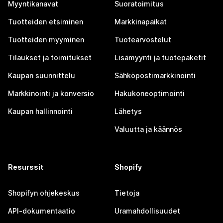
Myyntikanavat
Suoratoimitus
Tuotteiden etsiminen
Markkinapaikat
Tuotteiden myyminen
Tuotearvostelut
Tilaukset ja toimitukset
Lisämyynti ja tuotepaketit
Kaupan suunnittelu
Sähköpostimarkkinointi
Markkinointi ja konversio
Hakukoneoptimointi
Kaupan hallinnointi
Lähetys
Valuutta ja käännös
Resurssit
Shopify
Shopifyn ohjekeskus
Tietoja
API-dokumentaatio
Uramahdollisuudet