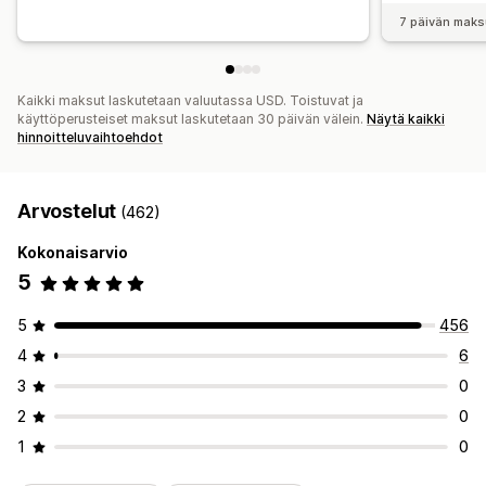
7 päivän maks
Kaikki maksut laskutetaan valuutassa USD. Toistuvat ja
käyttöperusteiset maksut laskutetaan 30 päivän välein.
Näytä kaikki
hinnoitteluvaihtoehdot
Arvostelut
(462)
Kokonaisarvio
5
5
456
4
6
3
0
2
0
1
0