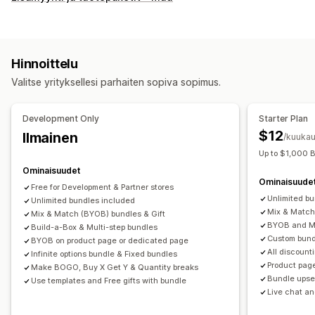
Kiinteät tuotepaketit
Monipakkaukset
Sekoita ja yhdistä -paketit
Varianttipaketit
Rajattomat valintapaketit
Kokoa laatikko
Lahjalaatikot
Hinnoittelu
Mysteerilaatikot
Näytepaketit
Tukkutuotepaketit
Valitse yrityksellesi parhaiten sopiva sopimus.
Lisämyyntipaketit
Ristiinmyyntipaketit
Usein yhdessä ostetut tuotteet
Vastaavat tuotteet
Development Only
Starter Plan
Digitaaliset tuotteet
Fyysiset tuotteet
$12
Ilmainen
/kuukau
Mukautetut tuotepaketit
Up to $1,000 
Hinnoitteluvaihtoehdot
Ominaisuudet
Ominaisuude
Kiinteä hinnoittelu
Porrastettu hinnoittelu
Free for Development & Partner stores
Unlimited b
Unlimited bundles included
Määräalennukset
Alennukset
Volyymialennukset
Mix & Match
Mix & Match (BYOB) bundles & Gift
Kiinteät alennukset
Prosenttialennukset
Korialennukset
BYOB and Mu
Build-a-Box & Multi-step bundles
Custom bund
Ilmainen toimitus
Kaksi yhden hinnalla
Tukkuerät
BYOB on product page or dedicated page
All discount
Infinite options bundle & Fixed bundles
Tukkuhinnoittelu
Dynaaminen hinnoittelu
Product pag
Make BOGO, Buy X Get Y & Quantity breaks
Mukautettu hinnoittelu
Bundle upsel
Use templates and Free gifts with bundle
Live chat an