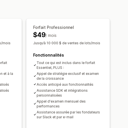
ues
Lots personnalisés
née
Seuils de quantités
Réductions
Forfait Professionnel
Réductions forfaitaires
$49
ns sur le panier
Expédition gratuite
/ mois
 gros
Prix de gros
ts/mois
Jusqu’à 10 000 $ de ventes de lots/mois
personnalisée
Fonctionnalités
rfait
Tout ce qui est inclus dans le forfait
Essentiel, PLUS :
n et à la
Appel de stratégie exclusif et examen
de la croissance
alisés
Accès anticipé aux fonctionnalités
alisés
Assistance SDK et intégrations
personnalisées
Appel d'examen mensuel des
performances
Assistance assurée par les fondateurs
sur Slack et par e-mail