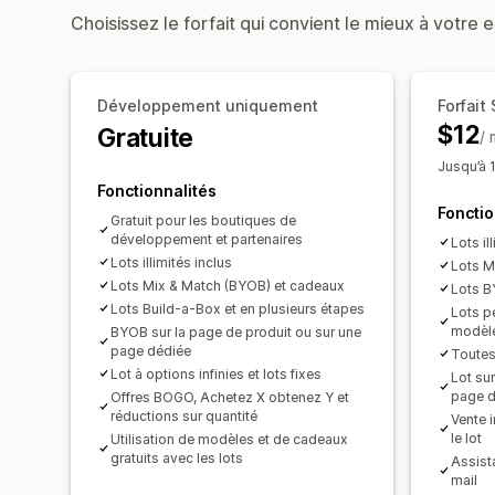
Choisissez le forfait qui convient le mieux à votre e
Développement uniquement
Forfait 
$12
Gratuite
/ 
Jusqu’à 
Fonctionnalités
Fonctio
Gratuit pour les boutiques de
développement et partenaires
Lots il
Lots illimités inclus
Lots M
Lots Mix & Match (BYOB) et cadeaux
Lots B
Lots Build-a-Box et en plusieurs étapes
Lots p
modèl
BYOB sur la page de produit ou sur une
page dédiée
Toutes
Lot à options infinies et lots fixes
Lot sur
page d
Offres BOGO, Achetez X obtenez Y et
réductions sur quantité
Vente i
le lot
Utilisation de modèles et de cadeaux
gratuits avec les lots
Assista
mail