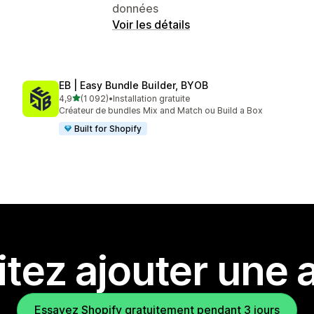
données
Voir les détails
EB | Easy Bundle Builder, BYOB
étoile(s) sur 5
4,9
(1 092)
•
Installation gratuite
1092 avis au total
Créateur de bundles Mix and Match ou Build a Box
Built for Shopify
tez ajouter une a
Essayez Shopify gratuitement pendant 3 jours