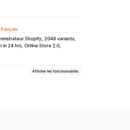
 français
inistrateur Shopify
2048 variants
 in 24 hrs
Online Store 2.0
Afficher les fonctionnalités
ots variés
rer un colis
Boîtes cadeaux
Lots pour la vente en gros
e croisée
mble
Produits associés