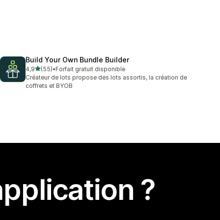
Build Your Own Bundle Builder
étoile(s) sur 5
4,9
(55)
•
Forfait gratuit disponible
55 avis au total
Créateur de lots propose des lots assortis, la création de
coffrets et BYOB
pplication ?