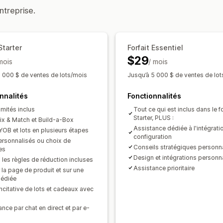
Produits numériques
Produits physiq
ntreprise.
Tarification que vous pouvez définir
Tarification fixe
Tarification échelon
Starter
Forfait Essentiel
Réductions en fonction de la quantité
$29
mois
Réductions en pourcentage
/ mois
Réductio
Deux pour le prix d’un
Tarification en
1 000 $ de ventes de lots/mois
Jusqu’à 5 000 $ de ventes de lo
Tarification dynamique
Tarification 
nnalités
Fonctionnalités
limités inclus
Tout ce qui est inclus dans le fo
Starter, PLUS :
ix & Match et Build-a-Box
Assistance dédiée à l'intégratio
YOB et lots en plusieurs étapes
configuration
ersonnalisés ou choix de
Conseils stratégiques personn
es
Design et intégrations personn
 les règles de réduction incluses
Assistance prioritaire
 la page de produit et sur une
édiée
ncitative de lots et cadeaux avec
nce par chat en direct et par e-