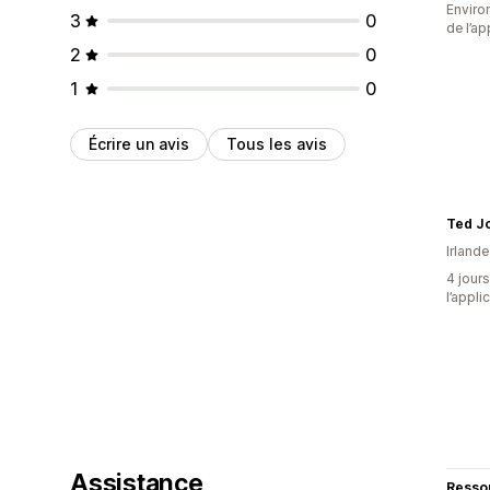
Environ
3
0
de l’ap
2
0
1
0
Écrire un avis
Tous les avis
Ted J
Irlande
4 jours
l’appli
Assistance
Resso