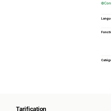
Con
Langu
Fonct
Catég
Tarification