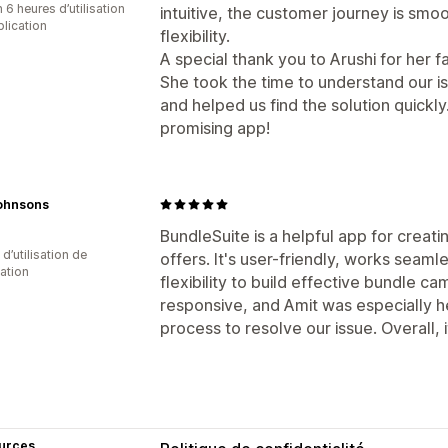
 6 heures d’utilisation
intuitive, the customer journey is smoo
plication
flexibility.
A special thank you to Arushi for her f
She took the time to understand our iss
and helped us find the solution quickl
promising app!
ohnsons
BundleSuite is a helpful app for crea
 d’utilisation de
offers. It's user-friendly, works seaml
cation
flexibility to build effective bundle c
responsive, and Amit was especially h
process to resolve our issue. Overall, i
urces