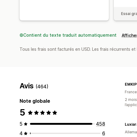
Essai gra
Contient du texte traduit automatiquement
Afficher
Tous les frais sont facturés en USD. Les frais récurrents et 
Avis
EMKI
(464)
France
2 mois 
Note globale
l’appli
5
5
458
Luxiar
Allem
4
6