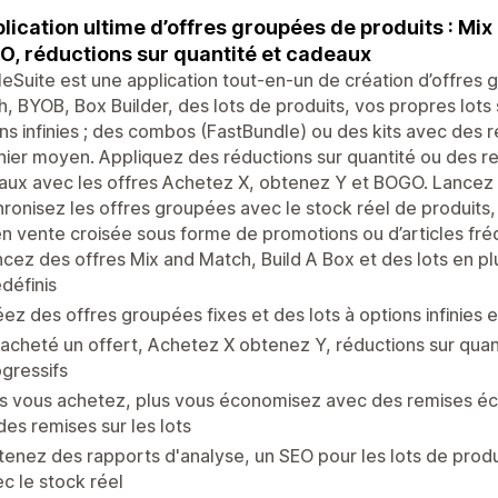
plication ultime d’offres groupées de produits : Mi
, réductions sur quantité et cadeaux
eSuite est une application tout-en-un de création d’offres
, BYOB, Box Builder, des lots de produits, vos propres lots 
ns infinies ; des combos (FastBundle) ou des kits avec de
nier moyen. Appliquez des réductions sur quantité ou des 
ux avec les offres Achetez X, obtenez Y et BOGO. Lancez 
ronisez les offres groupées avec le stock réel de produits
en vente croisée sous forme de promotions ou d’articles 
cez des offres Mix and Match, Build A Box et des lots en 
définis
ez des offres groupées fixes et des lots à options infinies 
acheté un offert, Achetez X obtenez Y, réductions sur qua
gressifs
s vous achetez, plus vous économisez avec des remises éc
des remises sur les lots
enez des rapports d'analyse, un SEO pour les lots de prod
c le stock réel