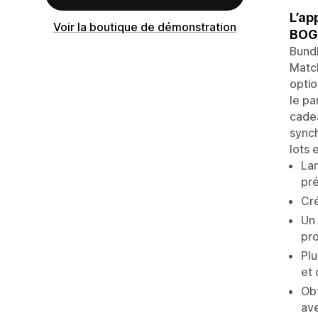
L’ap
Voir la boutique de démonstration
BOGO
Bundl
Match
optio
le pa
cadea
synch
lots 
Lan
pré
Cré
Un 
pro
Plu
et 
Obt
ave