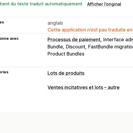
tient du texte traduit automatiquement
Afficher l’original
es
anglais
Cette application n’est pas traduite en
ionne avec
Processus de paiement
Interface adm
Bundle
Discount
FastBundle migration
Product Bundles
ories
Lots de produits
Types de lots
Ventes incitatives et lots – autre
Lots fixes
Multipacks
Lots mixtes
L
Lots avec une infinité d’options
Prépa
Boîtes mystère
Packs d’échantillons
Lots de vente incitative
Lots de vent
Produits fréquemment achetés ense