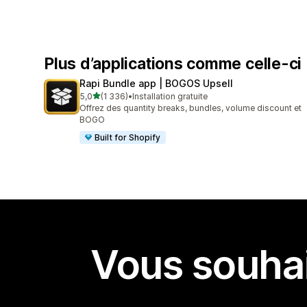
Plus d’applications comme celle-ci
Rapi Bundle app | BOGOS Upsell
étoile(s) sur 5
5,0
(1 336)
•
Installation gratuite
1336 avis au total
Offrez des quantity breaks, bundles, volume discount et
BOGO
Built for Shopify
Vous souhai