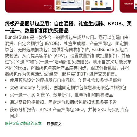
终极产品捆绑包应用：自由混搭、礼盒生成器、BYOB、买
一送一、数量折扣和免费赠品
BundleSuite 是一款多合一的捆绑包生成器应用。您可以创建自由
混搭、自定义捆绑包 (BYOB)、礼盒生成器、产品捆绑包、固定捆
绑包、无限选项捆绑包；提供带有阶梯折扣的 FastBundle 及组合
或套装，从而提高客单价 (AOV)。设置数量折扣或批量折扣，并通
过“买 X 送 Y”和“买一送一”活动解锁免费赠品。利用自定义功能发布
不同的模板，将捆绑包与实际产品库存同步，跟踪分析数据，并将
捆绑包作为优惠活动或“经常一起购买”(FBT) 进行交叉销售。
使用预先设计的模板发布自由混搭、创建礼盒和多步捆绑包
突破 Shopify 的限制，创建固定捆绑包优惠和无限选项捆绑包
买一送一、买 X 送 Y、数量折扣、批量折扣和阶梯赠品
通过高级阶梯折扣、固定定价和捆绑包折扣实现多买多省
获取分析报告、BYOB 产品捆绑包 SEO，并将 SKU 与实际库存
同步
包含自动翻译的文本
显示原文