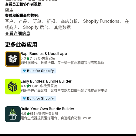
查看员工和协作者数据:
店主
查看和编辑商店数据:
客户、 产品、 订单、 折扣、 商店分析、 Shopify Functions、 在
线商店、 Shopify 后台、 其他数据
查看详细信息
更多此类应用
Rapi Bundles & Upsell app
星（满分 5 星）
5.0
(1,321)
•
免费安装
总共 1321 条评论
通过捆绑包、批量折扣、买一送一优惠和增销提高客单价
Built for Shopify
Easy Bundles: Bundle Builder
星（满分 5 星）
4.9
(1,089)
•
免费安装
总共 1089 条评论
利用各种产品套餐、套餐生成器及自由搭配功能提高客单价
Built for Shopify
Build Your Own Bundle Builder
星（满分 5 星）
4.9
(55)
•
提供免费套餐
总共 55 条评论
组合生成器提供混搭组合、自选组合箱和 BYOB