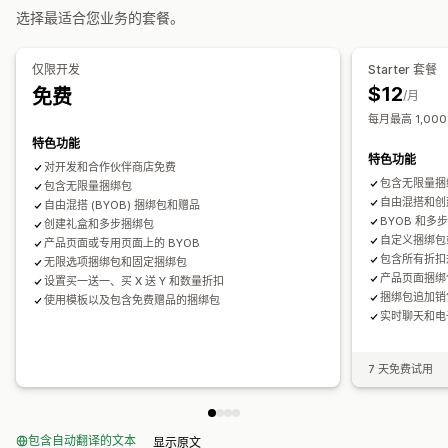
选择最适合您业务的套餐。
您可以设置的定价
固定定价
分层定价
数量折扣
折扣
批量折扣
固定折扣
仅限开发
Starter 套餐
百分比折扣
购物车折扣
免运费
买一送一
批量定价
批发价
$12
免费
/月
动态定价
自定义定价
每月最高 1,0
特色功能
特色功能
对开发和合作伙伴商店免费
包含无限量捆
包含无限量捆绑包
自由混搭和创
自由混搭 (BYOB) 捆绑包和赠品
BYOB 和多
创建礼盒和多步捆绑包
自定义捆绑包
产品页面或专用页面上的 BYOB
包含所有折扣
无限选项捆绑包和固定捆绑包
产品页面捆绑
设置买一送一、买 X 送 Y 和数量折扣
捆绑包追加销
使用模板以及包含免费赠品的捆绑包
实时聊天和电
7 天免费试用
包含自动翻译的文本
显示原文