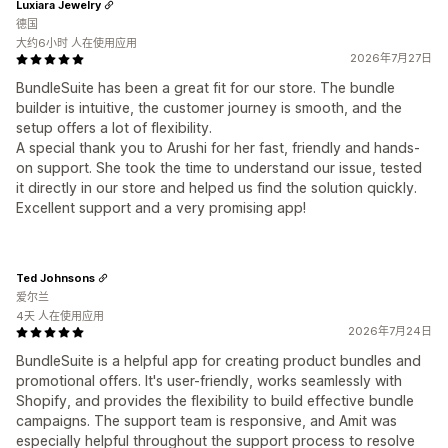
Luxiara Jewelry
德国
大约6小时 人在使用应用
2026年7月27日
BundleSuite has been a great fit for our store. The bundle
builder is intuitive, the customer journey is smooth, and the
setup offers a lot of flexibility.
A special thank you to Arushi for her fast, friendly and hands-
on support. She took the time to understand our issue, tested
it directly in our store and helped us find the solution quickly.
Excellent support and a very promising app!
Ted Johnsons
爱尔兰
4天 人在使用应用
2026年7月24日
BundleSuite is a helpful app for creating product bundles and
promotional offers. It's user-friendly, works seamlessly with
Shopify, and provides the flexibility to build effective bundle
campaigns. The support team is responsive, and Amit was
especially helpful throughout the support process to resolve