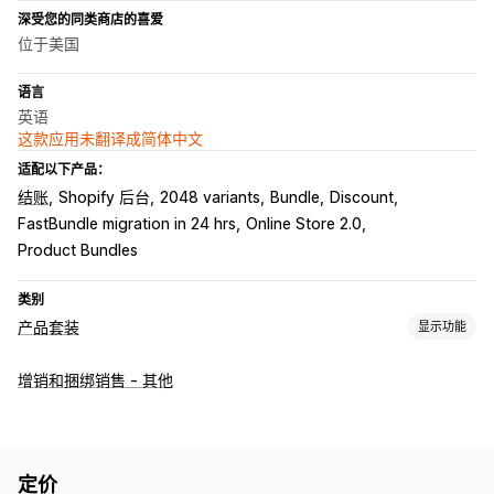
深受您的同类商店的喜爱
位于美国
语言
英语
这款应用未翻译成简体中文
适配以下产品：
结账
Shopify 后台
2048 variants
Bundle
Discount
FastBundle migration in 24 hrs
Online Store 2.0
Product Bundles
类别
产品套装
显示功能
套装类型
增销和捆绑销售 - 其他
固定套装
合装包
混搭套装
多属性套装
无限选择套装
自选套装盒
礼品盒
神秘礼盒
样品包
批发套装
增销套装
交叉销售套装
组合购买
相关产品
数字产品
实体产品
定价
自定义套装