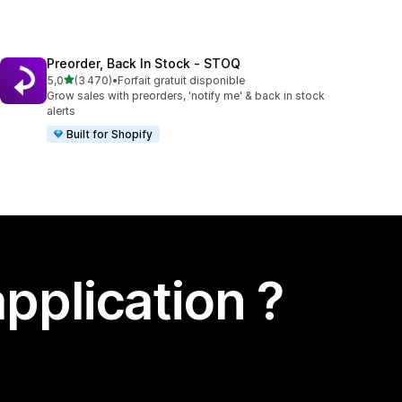
Preorder, Back In Stock ‑ STOQ
étoile(s) sur 5
5,0
(3 470)
•
Forfait gratuit disponible
3470 avis au total
Grow sales with preorders, 'notify me' & back in stock
alerts
Built for Shopify
pplication ?