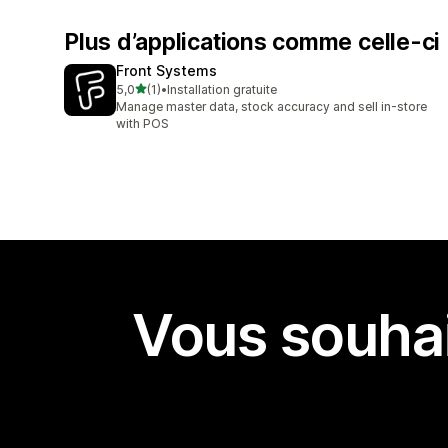
Plus d’applications comme celle-ci
Front Systems
étoile(s) sur 5
5,0
(1)
•
Installation gratuite
1 avis au total
Manage master data, stock accuracy and sell in-store
with POS
Vous souhai