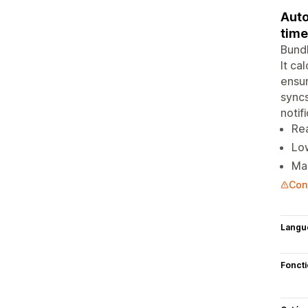
Auto
time
Bundl
It ca
ensur
syncs
notif
Rea
Low
Man
Con
Langu
Fonct