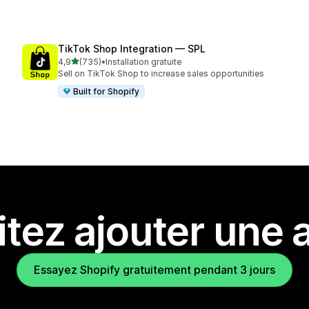
TikTok Shop Integration — SPL
étoile(s) sur 5
4,9
(735)
•
Installation gratuite
735 avis au total
Sell on TikTok Shop to increase sales opportunities
Built for Shopify
tez ajouter une a
Essayez Shopify gratuitement pendant 3 jours