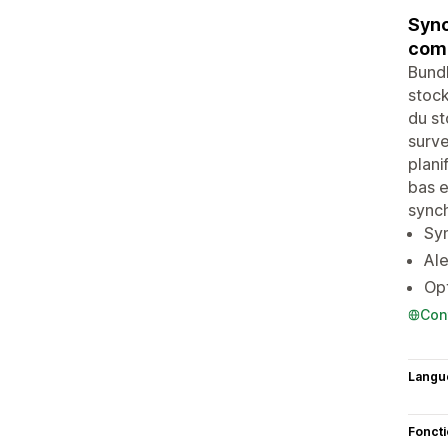
Sync
comp
Bundl
stock
du st
surve
plani
bas e
synch
Syn
Ale
Opt
Con
Langu
Fonct