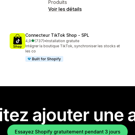
Produits
Voir les détails
Connecteur TikTok Shop ‑ SPL
étoile(s) sur 5
4,9
(737)
•
Installation gratuite
737 avis au total
Intégrer la boutique TikTok, synchroniser les stocks et
les co
Built for Shopify
tez ajouter une a
Essayez Shopify gratuitement pendant 3 jours