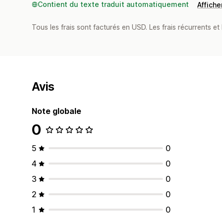
Contient du texte traduit automatiquement
Afficher
Tous les frais sont facturés en USD. Les frais récurrents et b
Avis
Note globale
0
5
0
4
0
3
0
2
0
1
0