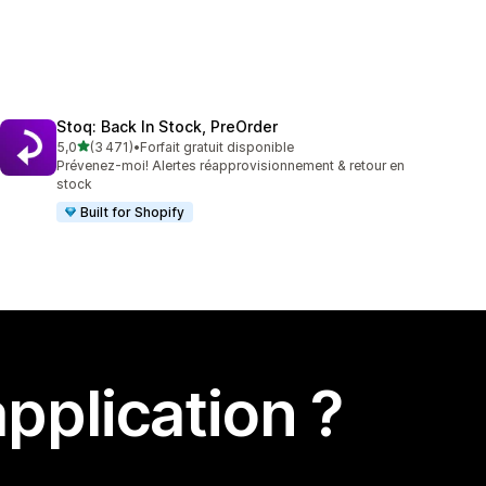
Stoq: Back In Stock, PreOrder
étoile(s) sur 5
5,0
(3 471)
•
Forfait gratuit disponible
3471 avis au total
Prévenez-moi! Alertes réapprovisionnement & retour en
stock
Built for Shopify
pplication ?