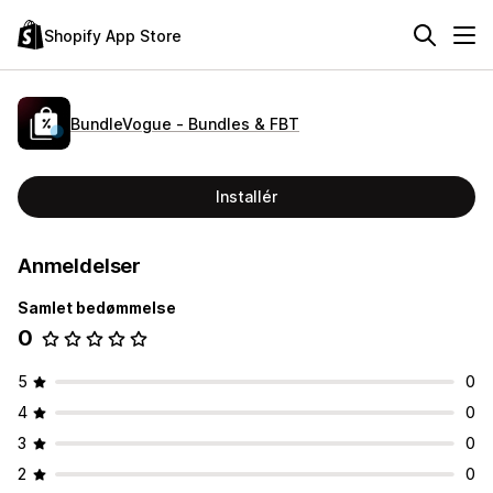
Shopify App Store
BundleVogue ‑ Bundles & FBT
Installér
Anmeldelser
Samlet bedømmelse
0
5
0
4
0
3
0
2
0