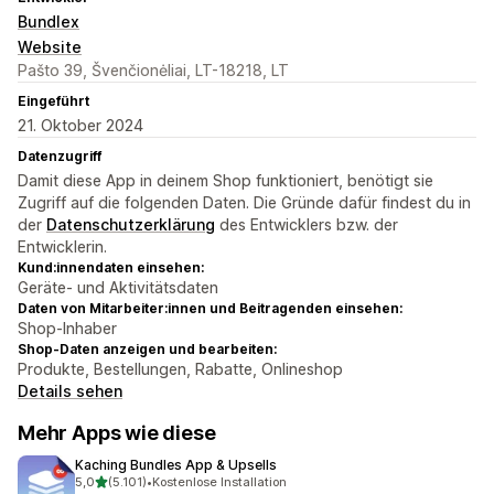
Bundlex
Website
Pašto 39, Švenčionėliai, LT-18218, LT
Eingeführt
21. Oktober 2024
Datenzugriff
Damit diese App in deinem Shop funktioniert, benötigt sie
Zugriff auf die folgenden Daten. Die Gründe dafür findest du in
der
Datenschutzerklärung
des Entwicklers bzw. der
Entwicklerin.
Kund:innendaten einsehen:
Geräte- und Aktivitätsdaten
Daten von Mitarbeiter:innen und Beitragenden einsehen:
Shop-Inhaber
Shop-Daten anzeigen und bearbeiten:
Produkte, Bestellungen, Rabatte, Onlineshop
Details sehen
Mehr Apps wie diese
Kaching Bundles App & Upsells
von 5 Sternen
5,0
(5.101)
•
Kostenlose Installation
5101 Rezensionen insgesamt