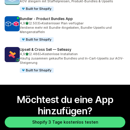
AOV steigern mit Staffelpreisen, Produkt-Bundles & Upsells
Built for Shopify
Bundler ‑ Product Bundles App
von 5 Sternen
4,9
(2.503)
•
Kostenloser Plan verfügbar
2503 Rezensionen insgesamt
Verdiene mehr mit Bundle-Angeboten, Bundle-Upsells und
Mengenstaffeln
Built for Shopify
Upsell & Cross Sell — Selleasy
von 5 Sternen
4,9
(2.486)
•
Kostenlose Installation
2486 Rezensionen insgesamt
Häufig zusammen gekaufte Bundles und In-Cart-Upsells zur AOV-
Steigerung
Built for Shopify
Möchtest du eine App
hinzufügen?
Shopify 3 Tage kostenlos testen