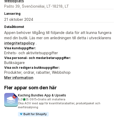
Webbplats
Pašto 39, Švenčionėliai, LT-18218, LT
Lansering
21 oktober 2024
Dataåtkomst
Appen behöver tillgång till följande data för att kunna fungera
med din butik. Läs mer om anledningen till detta i utvecklarens
integritetspolicy
.
Visa kunduppgifter:
Enhets- och aktivitetsuppgifter
Visa personal- och medarbetaruppgifter:
Butiksägare
Visa och redigera butiksuppgifter:
Produkter, ordrar, rabatter, Webbshop
Mer information
Fler appar som den här
Kaching Bundles App & Upsells
av 5 stjärnor
5,0
(5 097)
•
Gratis att installera
5097 recensioner totalt
Öka AOV med app för kvantitetsrabatter, produktpaket och
merförsäljning
Built for Shopify