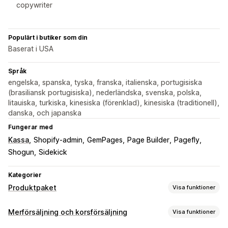
copywriter
Populärt i butiker som din
Baserat i USA
Språk
engelska, spanska, tyska, franska, italienska, portugisiska
(brasiliansk portugisiska), nederländska, svenska, polska,
litauiska, turkiska, kinesiska (förenklad), kinesiska (traditionell),
danska, och japanska
Fungerar med
Kassa
Shopify-admin
GemPages
Page Builder
Pagefly
Shogun
Sidekick
Kategorier
Produktpaket
Visa funktioner
Pakettyper
Merförsäljning och korsförsäljning
Visa funktioner
Fasta paket
Mixa och matcha
Varianter på paket