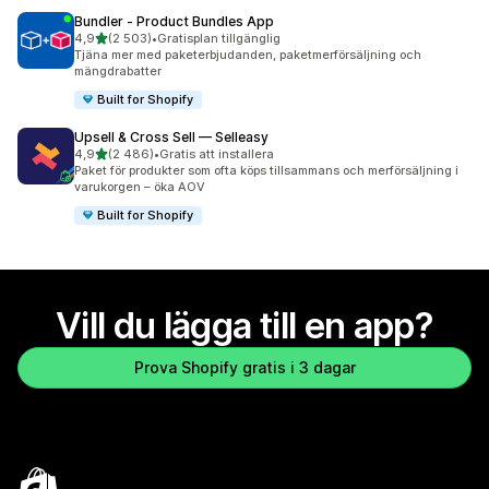
Bundler ‑ Product Bundles App
av 5 stjärnor
4,9
(2 503)
•
Gratisplan tillgänglig
2503 recensioner totalt
Tjäna mer med paketerbjudanden, paketmerförsäljning och
mängdrabatter
Built for Shopify
Upsell & Cross Sell — Selleasy
av 5 stjärnor
4,9
(2 486)
•
Gratis att installera
2486 recensioner totalt
Paket för produkter som ofta köps tillsammans och merförsäljning i
varukorgen – öka AOV
Built for Shopify
Vill du lägga till en app?
Prova Shopify gratis i 3 dagar