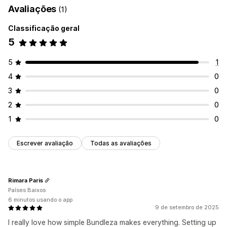
Avaliações
(1)
Classificação geral
5
5
1
4
0
3
0
2
0
1
0
Escrever avaliação
Todas as avaliações
Rimara Paris
Países Baixos
6 minutos usando o app
9 de setembro de 2025
I really love how simple Bundleza makes everything. Setting up