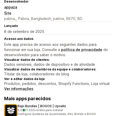
Desenvolvedor
appaza
Site
pabna,, Pabna, Bangladesh, pabna, 6670, BD
Lançado
8 de setembro de 2025
Acesso aos dados
Este app precisa de acesso aos seguintes dados para
funcionar em sua loja. Consulte a
política de privacidade
do
desenvolvedor para saber o motivo.
Visualizar dados de clientes:
Dados sensíveis, dados de dispositivo e de atividade
Visualizar dados de membros da equipe e colaboradores:
Titular da loja, colaboradores do blog
Ver e editar dados da loja:
Produtos, pedidos, descontos, Shopify Functions, Loja virtual
Ver informações
Mais apps parecidos
Rapi Bundles | BOGOS | Upsells
de 5 estrelas
5,0
(1.322)
•
Grátis para instalar
1322 avaliações ao todo
Configure Quebras de Quantidade, Kits, Brinde e BOGO