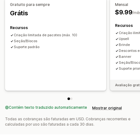
Preços fixos
Descontos
Descontos por volume
Gratuito para sempre
Mensal
Descontos fixos
Descontos percentuais
$9.99
Grátis
/mê
Preços personalizados
Recursos
Recursos
Criação ilim
Criação limitada de pacotes (máx. 10)
Upsell
Seção/Blocos
Brinde
Suporte padrão
Descontos e
Banner
Seção/Bloc
Suporte prior
Avaliação grat
Contém texto traduzido automaticamente
Mostrar original
Todas as cobranças são faturadas em USD. Cobranças recorrentes e
calculadas por uso são faturadas a cada 30 dias.