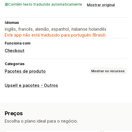
Contém texto traduzido automaticamente
Mostrar original
Idiomas
inglês, francês, alemão, espanhol, italianoe holandês
Este app não está traduzido para português (Brasil)
Funciona com
Checkout
Categorias
Pacotes de produto
Mostrar os recursos
Tipos de pacotes
Upsell e pacotes - Outros
Pacotes fixos
Pacotes variantes
Pacotes de opções infinitas
Caixas de presentes
Pacotes de atacado
Pacotes de upsell
Preços
Pacotes de cross-sell
Pacotes personalizados
Escolha o plano ideal para o negócio.
Preços que você pode definir