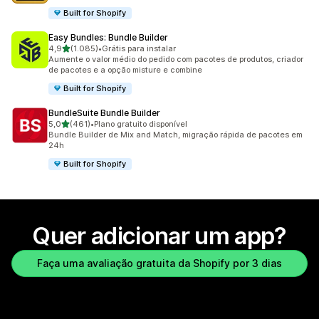
Built for Shopify
Easy Bundles: Bundle Builder
de 5 estrelas
4,9
(1.085)
•
Grátis para instalar
1085 avaliações ao todo
Aumente o valor médio do pedido com pacotes de produtos, criador
de pacotes e a opção misture e combine
Built for Shopify
BundleSuite Bundle Builder
de 5 estrelas
5,0
(461)
•
Plano gratuito disponível
461 avaliações ao todo
Bundle Builder de Mix and Match, migração rápida de pacotes em
24h
Built for Shopify
Quer adicionar um app?
Faça uma avaliação gratuita da Shopify por 3 dias