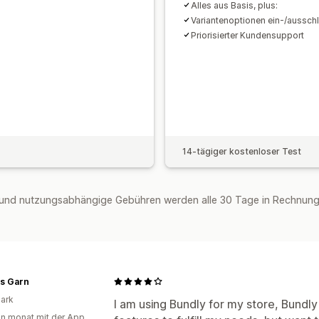
Alles aus Basis, plus:
Variantenoptionen ein-/aussch
Priorisierter Kundensupport
14-tägiger kostenloser Test
und nutzungsabhängige Gebühren werden alle 30 Tage in Rechnung g
s Garn
ark
I am using Bundly for my store, Bundly i
in monat mit der App