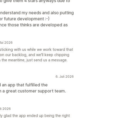
 to give them 4 stars anyways due to
understand my needs and also putting
r future development :-)
r once those thinks are developed as
 Mai 2026
sticking with us while we work toward that
e on our backlog, and we'll keep chipping
n the meantime, just send us a message.
6. Juli 2026
 an app that fulfilled the
th a great customer support team.
uli 2026
ly glad the app ended up being the right