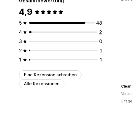
Gesamtbewertung
4,9
5
48
4
2
3
0
2
1
1
1
Eine Rezension schreiben
Alle Rezensionen
Clean
Verein
3 tage