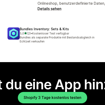
Onlineshop, benutzerdefinierte Daten
Details sehen
Bundles Inventory: Sets & Kits
von 5 Sternen
5,0
(2)
•
Kostenloser Test verfügbar
2 Rezensionen insgesamt
Bundles als separate Produkte mit Bestandsabgleich in
Echtzeit verkaufen
 du eine App hi
Shopify 3 Tage kostenlos testen