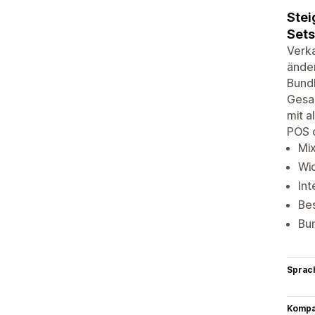
Stei
Sets
Verk
ände
Bundl
Gesam
mit a
POS 
Mix
Wi
In
Bes
Bun
Sprac
Kompat