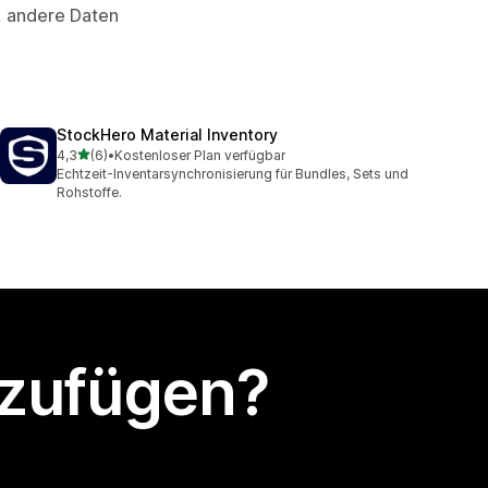
, andere Daten
StockHero Material Inventory
von 5 Sternen
4,3
(6)
•
Kostenloser Plan verfügbar
6 Rezensionen insgesamt
Echtzeit-Inventarsynchronisierung für Bundles, Sets und
Rohstoffe.
nzufügen?