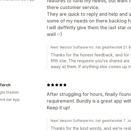
features to fulfill my needs, but want
there customer service.
They are quick to reply and help and 
some of my needs on there backlog fo
I will deffintly give them the last sta
well :-)
Next Version Software Inc. hat geantwortet 21.
Thanks for the honest feedback, and for 
fifth star. The requests you've shared ar
away at them. If anything else comes up i
 Torch
igte Staaten
After struggling for hours, finally found
 mit der App
requirement. Bundly is a great app wi
Keep it up!
Next Version Software Inc. hat geantwortet 7. J
Thanks for the kind words, and we're real