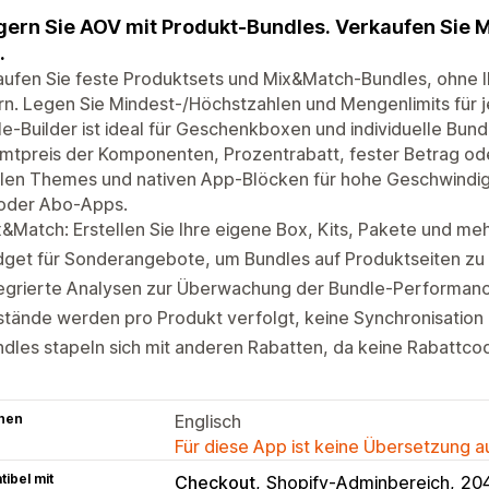
gern Sie AOV mit Produkt-Bundles. Verkaufen Sie 
.
aufen Sie feste Produktsets und Mix&Match-Bundles, ohne 
rn. Legen Sie Mindest-/Höchstzahlen und Mengenlimits für
e-Builder ist ideal für Geschenkboxen und individuelle Bundl
tpreis der Komponenten, Prozentrabatt, fester Betrag ode
llen Themes und nativen App-Blöcken für hohe Geschwindigk
oder Abo-Apps.
&Match: Erstellen Sie Ihre eigene Box, Kits, Pakete und meh
dget für Sonderangebote, um Bundles auf Produktseiten z
tegrierte Analysen zur Überwachung der Bundle-Performan
tände werden pro Produkt verfolgt, keine Synchronisation 
dles stapeln sich mit anderen Rabatten, da keine Rabattcod
hen
Englisch
Für diese App ist keine Übersetzung 
ibel mit
Checkout
Shopify-Adminbereich
204