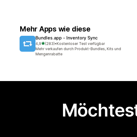
Mehr Apps wie diese
Bundles.app ‑ Inventory Sync
von 5 Sternen
4,9
(283)
•
Kostenloser Test verfügbar
283 Rezensionen insgesamt
Mehr verkaufen durch Produkt-Bundles, Kits und
Mengenrabatte
Möchtest