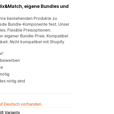
Mix&Match, eigene Bundles und
Ihre bestehenden Produkte zu
 jede Bundle-Komponente fest. Unser
es. Flexible Preisoptionen:
r eigener Bundle-Preis. Kompatibel
eit. Nicht kompatibel mit Shopify
r!
u bewerben
ce
nötig
es nötig sind
auf Deutsch vorhanden.
8 Variants