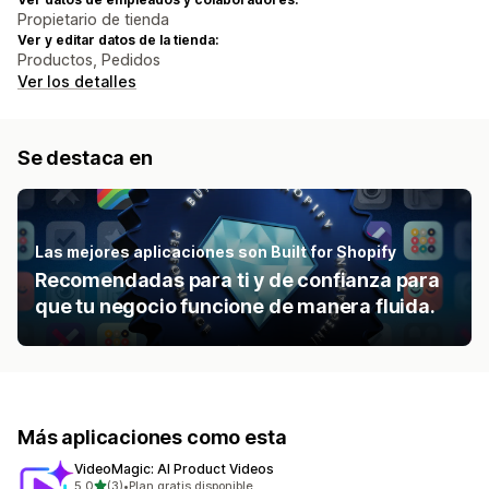
Propietario de tienda
Ver y editar datos de la tienda:
Productos, Pedidos
Ver los detalles
Se destaca en
Las mejores aplicaciones son Built for Shopify
Recomendadas para ti y de confianza para
que tu negocio funcione de manera fluida.
Más aplicaciones como esta
VideoMagic: AI Product Videos
de 5 estrellas
5.0
(3)
•
Plan gratis disponible