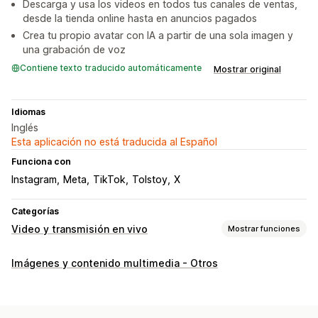
Descarga y usa los videos en todos tus canales de ventas,
desde la tienda online hasta en anuncios pagados
Crea tu propio avatar con IA a partir de una sola imagen y
una grabación de voz
Contiene texto traducido automáticamente
Mostrar original
Idiomas
Inglés
Esta aplicación no está traducida al Español
Funciona con
Instagram
Meta
TikTok
Tolstoy
X
Categorías
Video y transmisión en vivo
Mostrar funciones
Gestión de videos
Imágenes y contenido multimedia - Otros
Videos comprables
Reproducción automática
Agregar al carrito
Video interactivo
UGC
Compartir en redes sociales
Multicanal