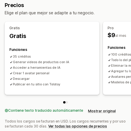
Precios
Personalización
Elige el plan que mejor se adapte a tu negocio.
Editar el video
Plantillas de videos
Importar el video
Fondo del video
Reproductor de video
URL personalizada
Gratis
Pro
Widget de videos
Videos incrustados
Carruseles
$9
Gratis
al mes
Adaptación a dispositivos móviles
Funciones
Funciones
100 crédito
35 créditos
Todo lo del p
Generar videos de productos con IA
Eliminar la
Acceder a herramientas de IA
Agregar tu l
Crear 1 avatar personal
Avatares per
Descargar
Modelos de 
Publicar en tu sitio con Tolstoy
Contiene texto traducido automáticamente
Mostrar original
Todos los cargos se facturan en USD. Los cargos recurrentes y por uso
se facturan cada 30 días.
Ver todas las opciones de precios