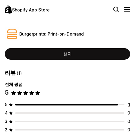
Shopify App Store
Burgerprints: Print‑on‑Demand
설치
리뷰
(1)
전체 평점
5
5
1
4
0
3
0
2
0