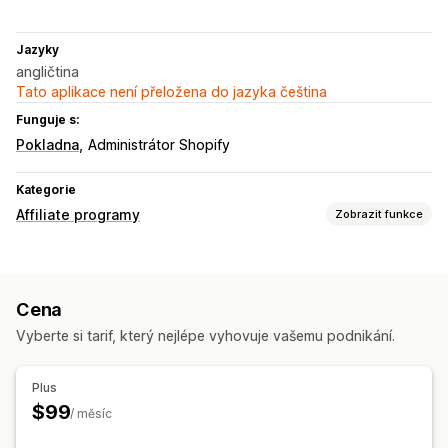
Jazyky
angličtina
Tato aplikace není přeložena do jazyka čeština
Funguje s:
Pokladna
Administrátor Shopify
Kategorie
Affiliate programy
Zobrazit funkce
Možnosti provize
Sledování
Vlastní provize
Výkonnostní prémie
Cena
Správa referralů
Vyberte si tarif, který nejlépe vyhovuje vašemu podnikání.
Affiliate odkazy
Analytika
Automatické sledování
Odkazy kolekcí
Slevy
Sledování e-mailů
Plus
Ochrana proti podvodům
Sledování v reálném čase
$99
/ měsíc
Prostředí pro affiliate partnery