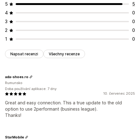
5
5
4
0
3
0
2
0
1
0
Napsat recenzi
Všechny recenze
ada-shoes.ro
Rumunsko
Doba používání aplikace: 7 dny
10. červenec 2025
Great and easy connection. This a true update to the old
option to use 2performant (business league).
Thanks!
StarMobile