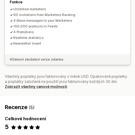
Funkce
Vlastní registrace
Značkový portál
Unlimited marketers
60 invitations from Marketers Ranking
Platby
4 Mass messages to your Marketers
Bankovní převody
Výplaty na karty
Více měn
PayPal
100,000 products in Feeds
4 Promotions
Realtime statistics
Newsletter Insert
40denní zkušební verze zdarma
Všechny poplatky jsou fakturovány v měně USD. Opakované poplatky
a poplatky založené na použití jsou fakturovány každých 30 dní.
Zobrazit všechny cenové možnosti
Recenze
(5)
Celkové hodnocení
5