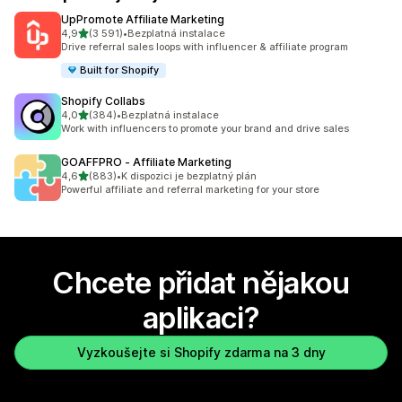
UpPromote Affiliate Marketing
z 5 hvězd
4,9
(3 591)
•
Bezplatná instalace
Celkový počet recenzí: 3591
Drive referral sales loops with influencer & affiliate program
Built for Shopify
Shopify Collabs
z 5 hvězd
4,0
(384)
•
Bezplatná instalace
Celkový počet recenzí: 384
Work with influencers to promote your brand and drive sales
GOAFFPRO ‑ Affiliate Marketing
z 5 hvězd
4,6
(883)
•
K dispozici je bezplatný plán
Celkový počet recenzí: 883
Powerful affiliate and referral marketing for your store
Chcete přidat nějakou
aplikaci?
Vyzkoušejte si Shopify zdarma na 3 dny