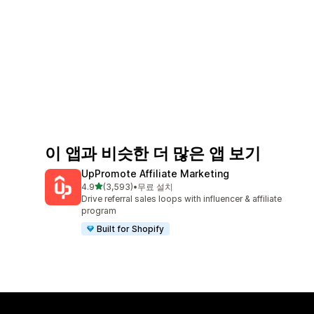
이 앱과 비슷한 더 많은 앱 보기
UpPromote Affiliate Marketing
별 5개 중
4.9
(3,593)
•
무료 설치
총 리뷰 3593개
Drive referral sales loops with influencer & affiliate
program
Built for Shopify