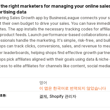
 the right marketers for managing your online sale
rtising data
eting Sales Growth app by BusinessLeague connects your s
t their own budget to drive your sales. You can have imme
iates. The app installs the necessary tracking codes for affi
 product feeds. Launch performance-based collaborations 
ssionals handle the marketing. It's simple, risk-free, and bui
ps can track clicks, conversions, sales, and revenue to m
r leaderboards, helping shops find effective growth partne
ps pick affiliates aligned with their goals using data & niche
ess to elite affiliates for channels like content, social medi
영어
이 앱은 한국어로 번역되지 않았습니다
호환:
결제
Shopify 관리자