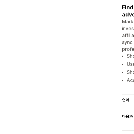
Find
adve
Mark
inves
affil
sync
profe
Sho
Use
Sho
Acc
언어
다음과 