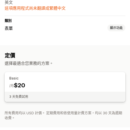
英文
這項應用程式尚未翻譯成繁體中文
類別
表單
顯示功能
表單類型
聯絡資訊
彈出式視窗
定價
自訂
選擇最適合您業務的方案。
電子郵件範本
條件邏輯
資料管理
Basic
$20
電子郵件回覆
/月
3 天免費試用
所有費用均以 USD 計價。 定期費用和依使用量計費方案，均以 30 天為週期
收費。