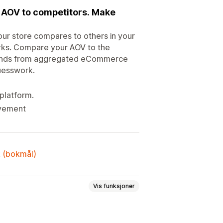
 AOV to competitors. Make
r store compares to others in your
arks. Compare your AOV to the
 trends from aggregated eCommerce
uesswork.
platform.
ovement
k (bokmål)
Vis funksjoner