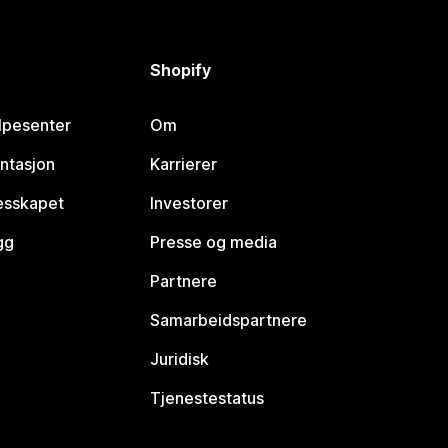
Shopify
lpesenter
Om
ntasjon
Karrierer
lesskapet
Investorer
gg
Presse og media
Partnere
Samarbeidspartnere
Juridisk
Tjenestestatus