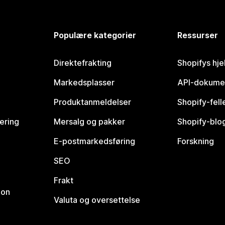
Populære kategorier
Ressurser
Direktefrakting
Shopifys hje
Markedsplasser
API-dokume
Produktanmeldelser
Shopify-fel
vering
Mersalg og pakker
Shopify-blo
E-postmarkedsføring
Forskning
SEO
Frakt
jon
Valuta og oversettelse