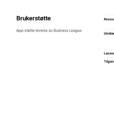
Brukerstøtte
Ressu
App-støtte leveres av Business League.
Utvikl
Lanse
Tilgang