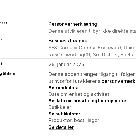
rser
Personvernerklæring
Denne utvikleren tilbyr ikke direkte s
er
Business League
6–8 Corneliu Coposu Boulevard, Unirii V
ResCo-working09, 3rd District, Bucha
rt
29. januar 2026
 til data
Denne appen trenger tilgang til følgen
ut hvorfor i utviklerens
personvernerk
Se kundedata:
Data om enhet og aktivitet
Se data om ansatte og bidragsytere:
Butikkeier
Se butikkdata:
Produkter, bestillinger
Se detaljer