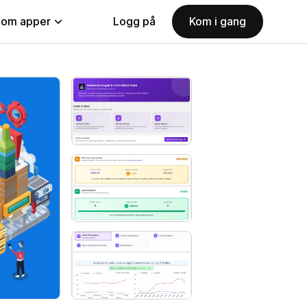
nom apper
Logg på
Kom i gang