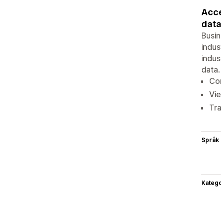
Acce
data
Busi
indus
indus
data.
Co
Vi
Tra
Språk
Katego