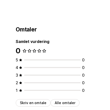
Omtaler
Samlet vurdering
0
5
0
4
0
3
0
2
0
1
0
Skriv en omtale
Alle omtaler