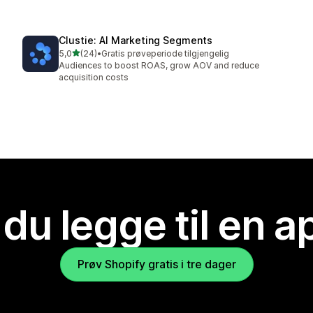
Clustie: AI Marketing Segments
av 5 stjerner
5,0
(24)
•
Gratis prøveperiode tilgjengelig
Totalt 24 omtaler
Audiences to boost ROAS, grow AOV and reduce
acquisition costs
 du legge til en 
Prøv Shopify gratis i tre dager