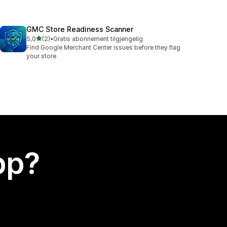
GMC Store Readiness Scanner
av 5 stjerner
5,0
(2)
•
Gratis abonnement tilgjengelig
Totalt 2 omtaler
Find Google Merchant Center issues before they flag
your store
app?