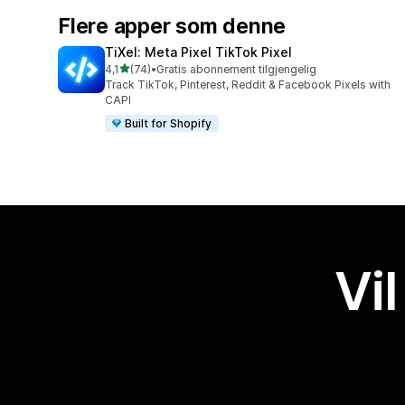
Flere apper som denne
TiXel: Meta Pixel TikTok Pixel
av 5 stjerner
4,1
(74)
•
Gratis abonnement tilgjengelig
Totalt 74 omtaler
Track TikTok, Pinterest, Reddit & Facebook Pixels with
CAPI
Built for Shopify
Vil