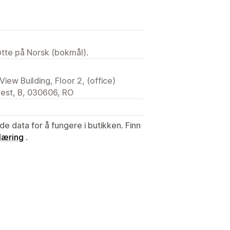
tøtte på Norsk (bokmål).
iew Building, Floor 2, (office)
rest, B, 030606, RO
de data for å fungere i butikken. Finn
læring
.