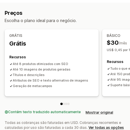
Texto alternativo
Nomenclatura de arquivos
Descrições da coleção
Posts do blog
Preços
Trilhas de navegação
Mapa de sites
Metatags
Perguntas frequentes
Dados estruturados
Escolha o plano ideal para o negócio.
Edição em massa
Geração por IA
Otimização de imagens
Criação de conteúdo
Otimização de conteúdo
Otimização de metadados
Geração por IA
Edição de vídeo
Edição de imagens
GRÁTIS
BÁSICO
Automações
Modelos de aviso
Tom e estilo
Tradução
$30
Grátis
/mês
Monitoramento de desempenho
Edição em massa
Atualizações automáticas
US$ 0,45 por 1
Pontuação de SEO
Auditorias
Análises
Recursos
SEO
Recursos
Análise de palavras-chave
Análise de velocidade
Até 8 produtos otimizados com SEO
SEO do blog
SEO da coleção
Otimização automática
Tudo o que e
Análise de links
Até 10 imagens de produtos geradas
Análise de conteúdo
Links internos
Pesquisa de palavra-chave
Até 150 pro
Títulos e descrições
Acompanhamento de classificações
Até 95 imag
Atributos de SEO e texto alternativo de imagens
Auditorias de SEO
Otimização de URLs
Acompanhamento de conversões
Tráfego de sites
Suporte bás
Geração de metacampos
Contém texto traduzido automaticamente
Mostrar original
Todas as cobranças são faturadas em USD. Cobranças recorrentes e
calculadas por uso são faturadas a cada 30 dias.
Ver todas as opções