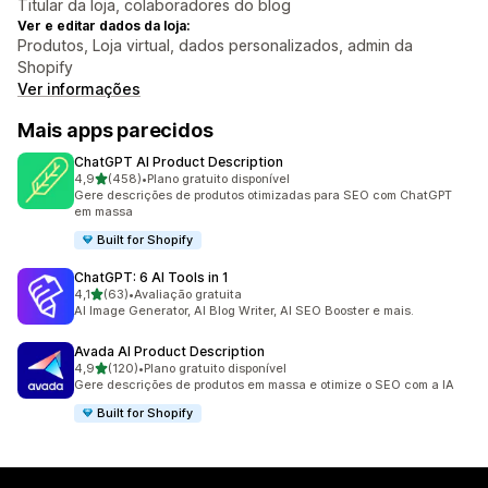
Titular da loja, colaboradores do blog
Ver e editar dados da loja:
Produtos, Loja virtual, dados personalizados, admin da
Shopify
Ver informações
Mais apps parecidos
ChatGPT AI Product Description
de 5 estrelas
4,9
(458)
•
Plano gratuito disponível
458 avaliações ao todo
Gere descrições de produtos otimizadas para SEO com ChatGPT
em massa
Built for Shopify
ChatGPT: 6 AI Tools in 1
de 5 estrelas
4,1
(63)
•
Avaliação gratuita
63 avaliações ao todo
AI Image Generator, AI Blog Writer, AI SEO Booster e mais.
Avada AI Product Description
de 5 estrelas
4,9
(120)
•
Plano gratuito disponível
120 avaliações ao todo
Gere descrições de produtos em massa e otimize o SEO com a IA
Built for Shopify