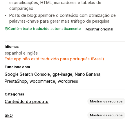
especificações, HTML, marcadores e tabelas de
comparação
Posts de blog: aprimore o conteúdo com otimização de
palavras-chave para gerar mais tráfego de pesquisa
Contém texto traduzido automaticamente
Mostrar original
Idiomas
espanhol e inglês
Este app não está traduzido para português (Brasil)
Funciona com
Google Search Console
gpt-image
Nano Banana
PrestaShop
wocommerce
wordpress
Categorias
Conteúdo do produto
Mostrar os recursos
Tipos de conteúdo
SEO
Mostrar os recursos
Descrições
Títulos
Descrições para SEO
Títulos de SEO
Ferramentas de SEO
Texto alternativo
Imagens
Vídeos
Tags