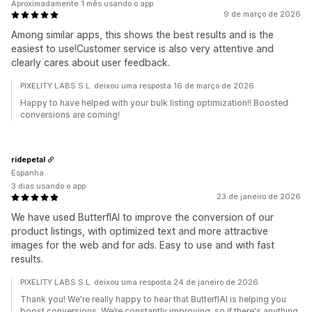
Aproximadamente 1 mês usando o app
9 de março de 2026
Among similar apps, this shows the best results and is the
easiest to use!Customer service is also very attentive and
clearly cares about user feedback.
PIXELITY LABS S.L. deixou uma resposta 16 de março de 2026
Happy to have helped with your bulk listing optimization!! Boosted
conversions are coming!
ridepetal
Espanha
3 dias usando o app
23 de janeiro de 2026
We have used ButterflAI to improve the conversion of our
product listings, with optimized text and more attractive
images for the web and for ads. Easy to use and with fast
results.
PIXELITY LABS S.L. deixou uma resposta 24 de janeiro de 2026
Thank you! We're really happy to hear that ButterflAI is helping you
boost conversions. We’re constantly improving, so if there's anything