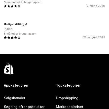
Mere end et år bruger appen
12. marts 2026
Hadiyah Gifting
Indien
8 måneder bruger appen
22. august 2025
Appkategorier
Topkategorier
Salgskanaler
Dropshipping
Søgning efter produkter
Markedspladser