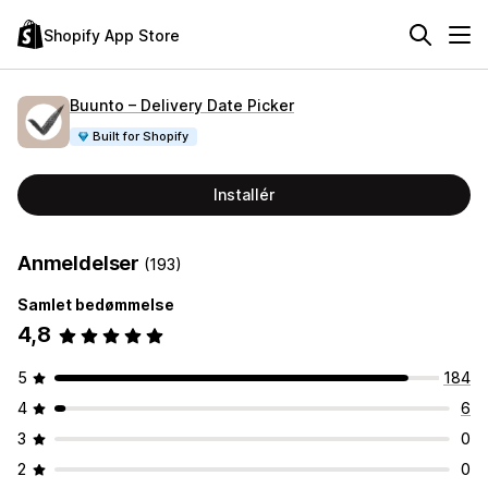
Shopify App Store
Buunto – Delivery Date Picker
Built for Shopify
Installér
Anmeldelser
(193)
Samlet bedømmelse
4,8
5
184
4
6
3
0
2
0