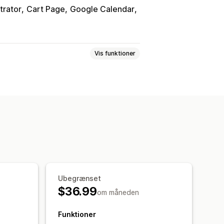
trator
Cart Page
Google Calendar
Vis funktioner
Dynamiske priser
Ordregrænser
Klargøringstider
Datovælger
Ubegrænset
$36.99
om måneden
Funktioner