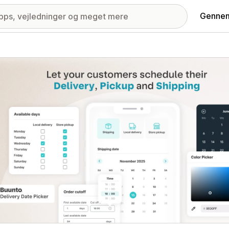
Gennem
ri med udvalgte billeder