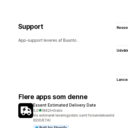
Support
Resso
App-support leveres af Buunto .
Udvikl
Lance
Flere apps som denne
Essent Estimated Delivery Date
ud af 5 stjerner
5,0
(862)
•
Gratis
862 anmeldelser i alt
Vis estimeret leveringsdato samt forsendelsestid
(EDD/ETA)
Built for Shopify