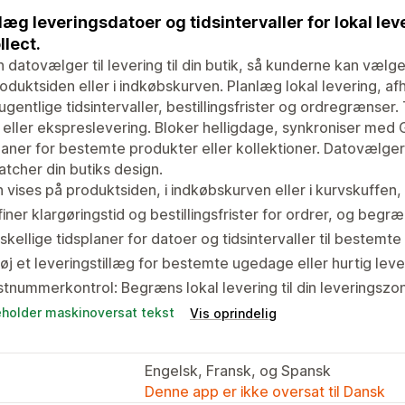
læg leveringsdatoer og tidsintervaller for lokal leve
llect.
n datovælger til levering til din butik, så kunderne kan vælg
oduktsiden eller i indkøbskurven. Planlæg lokal levering, afhe
gentlige tidsintervaller, bestillingsfrister og ordregrænser. 
eller ekspreslevering. Bloker helligdage, synkroniser med 
laner for bestemte produkter eller kollektioner. Datovælger
tcher din butiks design.
 vises på produktsiden, i indkøbskurven eller i kurvskuffen, 
iner klargøringstid og bestillingsfrister for ordrer, og begræn
skellige tidsplaner for datoer og tidsintervaller til bestemte
føj et leveringstillæg for bestemte ugedage eller hurtig leve
tnummerkontrol: Begræns lokal levering til din leveringszo
eholder maskinoversat tekst
Vis oprindelig
Engelsk, Fransk, og Spansk
Denne app er ikke oversat til Dansk