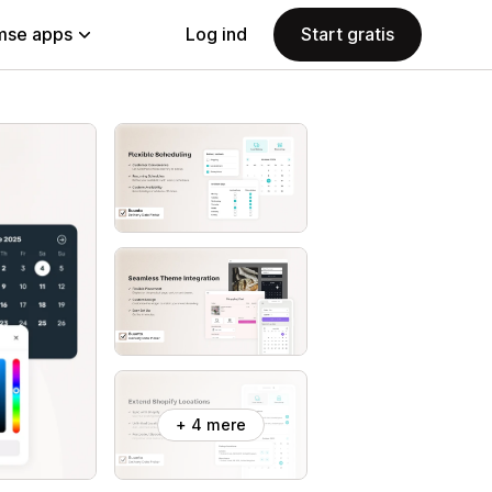
se apps
Log ind
Start gratis
+ 4 mere