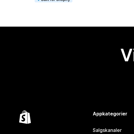
V
Appkategorier
Salgskanaler