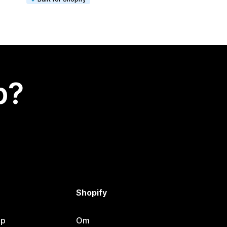
p?
Shopify
lp
Om