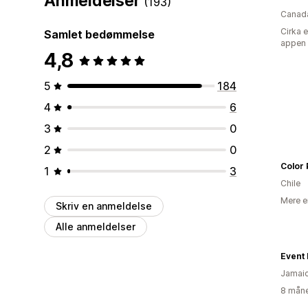
Anmeldelser
(193)
Canad
Cirka 
Samlet bedømmelse
appen
4,8
5
184
4
6
3
0
2
0
Color 
1
3
Chile
Mere e
Skriv en anmeldelse
Alle anmeldelser
Event 
Jamai
8 måne