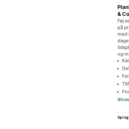
Plan
& Co
Føj e
på pr
med u
dage 
tidsp
og ma
Kan
Def
For
Til
Pos
Ind
Sprog