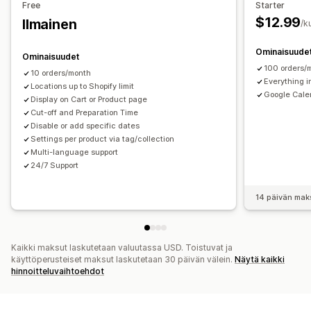
Free
Starter
Kadun reuna
Myymälässä
Useat sijainnit
$12.99
Ilmainen
/k
Valmistautumisajat
Päivämääränvalitsin
Tilausrajat
Ajastaminen
Aikavälit
Ominaisuude
Ominaisuudet
100 orders/
10 orders/month
Everything i
Locations up to Shopify limit
Google Cale
Display on Cart or Product page
Cut-off and Preparation Time
Disable or add specific dates
Settings per product via tag/collection
Multi-language support
24/7 Support
14 päivän mak
Kaikki maksut laskutetaan valuutassa USD. Toistuvat ja
käyttöperusteiset maksut laskutetaan 30 päivän välein.
Näytä kaikki
hinnoitteluvaihtoehdot