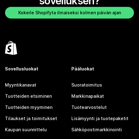
sovelluksen?
Kokeile Shopifyta ilmaiseksi kolmen päivän ajan
Sovellusluokat
Pääluokat
Myyntikanavat
Suoratoimitus
Tuotteiden etsiminen
Markkinapaikat
Tuotteiden myyminen
Tuotearvostelut
Tilaukset ja toimitukset
Lisämyynti ja tuotepaketit
Kaupan suunnittelu
Sähköpostimarkkinointi