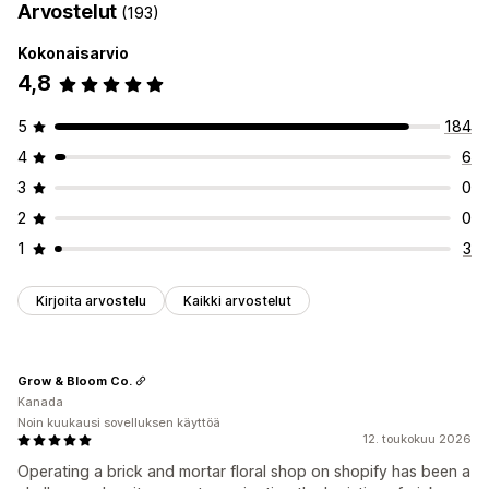
Arvostelut
(193)
Kokonaisarvio
4,8
5
184
4
6
3
0
2
0
1
3
Kirjoita arvostelu
Kaikki arvostelut
Grow & Bloom Co.
Kanada
Noin kuukausi sovelluksen käyttöä
12. toukokuu 2026
Operating a brick and mortar floral shop on shopify has been a