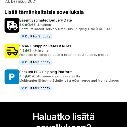
23. kesäkuu 2021
Lisää tämänkaltaisia sovelluksia
Essent Estimated Delivery Date
/ 5 tähteä
5,0
(865)
•
Ilmainen
865 arvostelua yhteensä
Show Estimated Delivery Date Plus Shipping Time (EDD/ETA)
Built for Shopify
SMART Shipping Rates & Rules
/ 5 tähteä
4,9
(314)
•
Ilmainen
314 arvostelua yhteensä
Postcode shipping calculator to set rates & rules by product
Built for Shopify
Packlink PRO Shipping Platform
/ 5 tähteä
4,8
(870)
•
Ilmainen sopimus saatavilla
870 arvostelua yhteensä
Multicarrier Shipping Solutions for eCommerce and Marketplaces
Built for Shopify
Haluatko lisätä