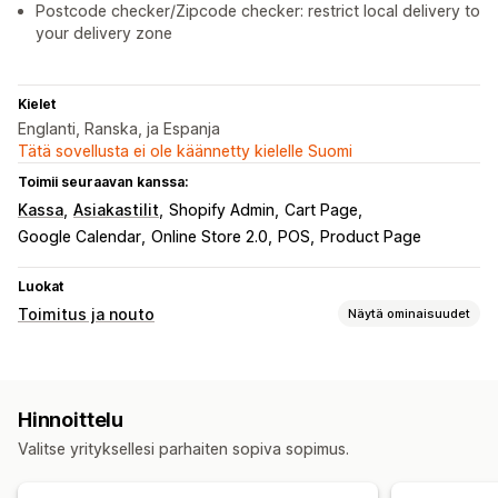
Postcode checker/Zipcode checker: restrict local delivery to
your delivery zone
Kielet
Englanti, Ranska, ja Espanja
Tätä sovellusta ei ole käännetty kielelle Suomi
Toimii seuraavan kanssa:
Kassa
Asiakastilit
Shopify Admin
Cart Page
Google Calendar
Online Store 2.0
POS
Product Page
Luokat
Toimitus ja nouto
Näytä ominaisuudet
Toimitusvaihtoehdot
Päivämäärien esto
Määräajat
Päivämääränvalitsin
Hinnoittelu
Dynaamiset hinnat
Tilausrajat
Useat sijainnit
Valitse yrityksellesi parhaiten sopiva sopimus.
Valmistautumisajat
Noutovaihtoehdot