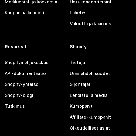
Markkinointi ja konversio
Hakukoneoptimointi
Kaupan hallinnointi
Lähetys
Valuutta ja käännös
Resurssit
Shopify
Shopifyn ohjekeskus
Tietoja
API-dokumentaatio
Uramahdollisuudet
Shopify-yhteisö
Sijoittajat
Shopify-blogi
Lehdistö ja media
Tutkimus
Kumppanit
Affiliate-kumppanit
Oikeudelliset asiat