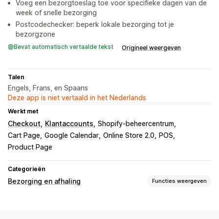
Voeg een bezorgtoeslag toe voor specifieke dagen van de
week of snelle bezorging
Postcodechecker: beperk lokale bezorging tot je
bezorgzone
Bevat automatisch vertaalde tekst
Origineel weergeven
Talen
Engels, Frans, en Spaans
Deze app is niet vertaald in het Nederlands
Werkt met
Checkout
Klantaccounts
Shopify-beheercentrum
Cart Page
Google Calendar
Online Store 2.0
POS
Product Page
Categorieën
Bezorging en afhaling
Functies weergeven
Bezorgopties
Datums blokkeren
Uiterste verzendtijden
Datumkiezer