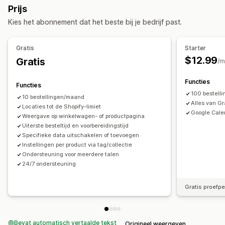
Prijs
Dynamische tarieven
Limieten voor bestellingen
Kies het abonnement dat het beste bij je bedrijf past.
Meerdere locaties
Voorbereidingstijden
Afhaalopties
Gratis
Starter
Ter plaatse
In de winkel
Meerdere locaties
$12.99
Gratis
/m
Voorbereidingstijden
Datumkiezer
Limieten voor bestellingen
Planning
Tijdvakken
Functies
Functies
100 bestell
10 bestellingen/maand
Alles van Gr
Locaties tot de Shopify-limiet
Google Cale
Weergave op winkelwagen- of productpagina
Uiterste besteltijd en voorbereidingstijd
Specifieke data uitschakelen of toevoegen
Instellingen per product via tag/collectie
Ondersteuning voor meerdere talen
24/7 ondersteuning
Gratis proefp
Bevat automatisch vertaalde tekst
Origineel weergeven