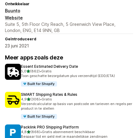
Ontwikkelaar
Buunto
Website
Suite 5, 5th Floor City Reach, 5 Greenwich View Place,
London, ENG, E14 9NN, GB
Geïntroduceerd
23 juni 2021
Meer apps zoals deze
Essent Estimated Delivery Date
van 5 sterren
5,0
(862)
•
Gratis
862 recensies in totaal
Toon geschatte bezorgdatum plus verzendtijd (EDD/ETA)
Built for Shopify
SMART Shipping Rates & Rules
van 5 sterren
4,9
(308)
•
Gratis
308 recensies in totaal
Verzendcalculator op basis van postcode om tarieven en regels per
product in te stellen
Built for Shopify
Packlink PRO Shipping Platform
van 5 sterren
4,8
(868)
•
Gratis abonnement beschikbaar
868 recensies in totaal
Bespaar tijd en geld met je maandelijkse zendingen