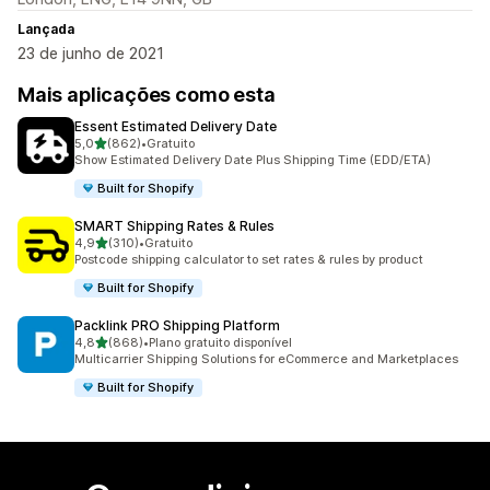
Lançada
23 de junho de 2021
Mais aplicações como esta
Essent Estimated Delivery Date
de 5 estrelas
5,0
(862)
•
Gratuito
862 total de avaliações
Show Estimated Delivery Date Plus Shipping Time (EDD/ETA)
Built for Shopify
SMART Shipping Rates & Rules
de 5 estrelas
4,9
(310)
•
Gratuito
310 total de avaliações
Postcode shipping calculator to set rates & rules by product
Built for Shopify
Packlink PRO Shipping Platform
de 5 estrelas
4,8
(868)
•
Plano gratuito disponível
868 total de avaliações
Multicarrier Shipping Solutions for eCommerce and Marketplaces
Built for Shopify