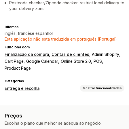
Postcode checker/Zipcode checker: restrict local delivery to
your delivery zone
Idiomas
inglês, francêse espanhol
Esta aplicação não está traduzida em português (Portugal)
Funciona com
Finalização da compra
Contas de clientes
Admin Shopify
Cart Page
Google Calendar
Online Store 2.0
POS
Product Page
Categorias
Entrega e recolha
Mostrar funcionalidades
Opções de entrega
Datas de bloqueio
Tempos de paragem
Seletor de data
Preços
Taxas dinâmicas
Limites de encomenda
Vários locais
Escolha o plano que melhor se adequa ao negócio.
Tempos de preparação