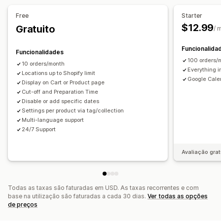
Opções de recolha
Free
Starter
Passeio
Em loja
Vários locais
Tempos de preparação
$12.99
Gratuito
/ 
Seletor de data
Limites de encomenda
Agendamento
Faixas horárias
Funcionalida
Funcionalidades
100 orders/
10 orders/month
Everything i
Locations up to Shopify limit
Google Cale
Display on Cart or Product page
Cut-off and Preparation Time
Disable or add specific dates
Settings per product via tag/collection
Multi-language support
24/7 Support
Avaliação grat
Todas as taxas são faturadas em USD. As taxas recorrentes e com
base na utilização são faturadas a cada 30 dias.
Ver todas as opções
de preços