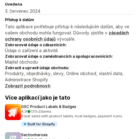
Uvedena
3. červenec 2024
Přístup k datům
Tato aplikace potřebuje přístup k následujícím datům, aby ve
vašem obchodu mohla fungovat. Důvody zjistíte v
zásadách
ochrany osobních údajů
vývojáře.
Zobrazovat údaje o zákaznících:
Údaje o zařízení a aktivitě
Zobrazovat údaje o zaměstnancích a spolupracovnících:
Majitel obchodu
Zobrazit a upravit údaje obchodu:
Produkty, objednávky, slevy, Online obchod, vlastní data,
Administrace Shopify
Zobrazit podrobnosti
Více aplikací jako je tato
GSC Product Labels & Badges
z 5 hvězd
4,9
(31)
•
Zdarma
Celkový počet recenzí: 31
Boost sales with product labels, trust badges, payment icons
Built for Shopify
Sectionheroes