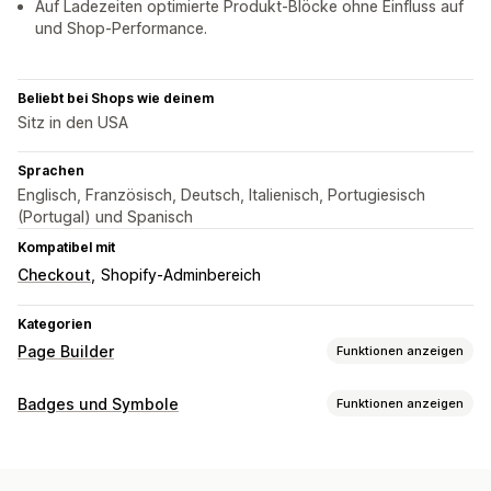
Auf Ladezeiten optimierte Produkt-Blöcke ohne Einfluss auf
und Shop-Performance.
Beliebt bei Shops wie deinem
Sitz in den USA
Sprachen
Englisch, Französisch, Deutsch, Italienisch, Portugiesisch
(Portugal) und Spanisch
Kompatibel mit
Checkout
Shopify-Adminbereich
Kategorien
Page Builder
Funktionen anzeigen
Seitentypen
Badges und Symbole
Funktionen anzeigen
Produktseiten
Preisgestaltungsseiten
Theme-Abschnitte
Symboltypen
Seiten verwalten
Benutzerdefiniert
Garantie
Zahlung
Produktmerkmale