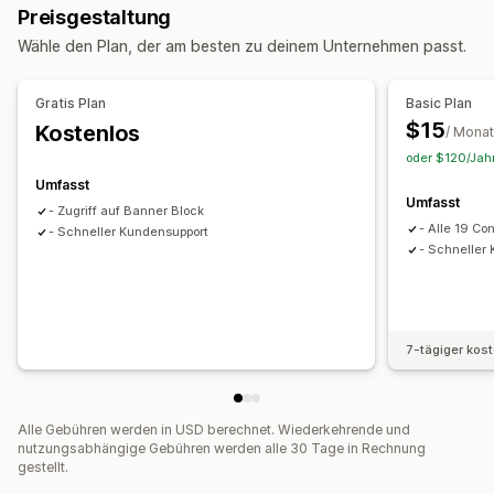
Editor-Tool
Elemente
Vorlagen
Individueller Code
Preisgestaltung
Sales-Banner
Sicherheit
Versand
Social Media
Vertrauen
Snippets
KI-Generierung
Responsivität für Mobilgeräte
Wähle den Plan, der am besten zu deinem Unternehmen passt.
Gewährleistung
Analysen
Anpassung
Gratis Plan
Basic Plan
Animationen
Hintergründe
Rahmen
Farben
$15
Kostenlos
/ Monat
Benutzerdefinierter Text
Schriftarten
Styling
Größe
oder $120/Jahr
Tooltipps
Datei-Upload
Responsivität für Mobilgeräte
Umfasst
Umfasst
Gerätespezifisch
Planung
- Zugriff auf Banner Block
- Alle 19 Co
- Schneller Kundensupport
Symbolposition
- Schneller
Manuelle Positionierung
Benutzerdefinierte Seiten
Warenkorbseite
Kollektionsseiten
Fußzeile
Header
Hero-Abschnitt
Startseite
Landing Pages
Produktseiten
7-tägiger kos
Suchseite
Alle Gebühren werden in USD berechnet. Wiederkehrende und
nutzungsabhängige Gebühren werden alle 30 Tage in Rechnung
gestellt.