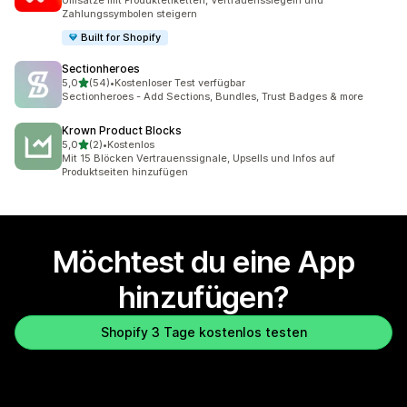
Umsätze mit Produktetiketten, Vertrauenssiegeln und
Zahlungssymbolen steigern
Built for Shopify
Sectionheroes
von 5 Sternen
5,0
(54)
•
Kostenloser Test verfügbar
54 Rezensionen insgesamt
Sectionheroes - Add Sections, Bundles, Trust Badges & more
Krown Product Blocks
von 5 Sternen
5,0
(2)
•
Kostenlos
2 Rezensionen insgesamt
Mit 15 Blöcken Vertrauenssignale, Upsells und Infos auf
Produktseiten hinzufügen
Möchtest du eine App
hinzufügen?
Shopify 3 Tage kostenlos testen