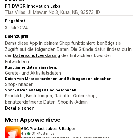
PT DWGR Innovation Labs
Tias Villas, Jl. Mawun No.3, Kuta, NB, 83573, ID
Eingeführt
3. Juli 2024
Datenzugriff
Damit diese App in deinem Shop funktioniert, benötigt sie
Zugriff auf die folgenden Daten. Die Gründe dafür findest du in
der
Datenschutzerklärung
des Entwicklers bzw. der
Entwicklerin.
Kund:innendaten einsehen:
Geräte- und Aktivitätsdaten
Daten von Mitarbeiter:innen und Beitragenden einsehen:
Shop-Inhaber
Shop-Daten anzeigen und bearbeiten:
Produkte, Bestellungen, Rabatte, Onlineshop,
benutzerdefinierte Daten, Shopify-Admin
Details sehen
Mehr Apps wie diese
GSC Product Labels & Badges
von 5 Sternen
4,9
(31)
•
Kostenlos
31 Rezensionen insgesamt