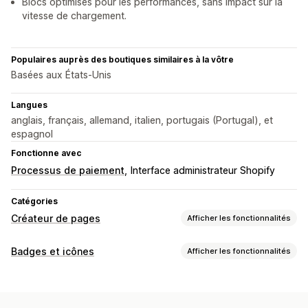
Blocs optimisés pour les performances, sans impact sur la
vitesse de chargement.
Populaires auprès des boutiques similaires à la vôtre
Basées aux États-Unis
Langues
anglais, français, allemand, italien, portugais (Portugal), et
espagnol
Fonctionne avec
Processus de paiement
Interface administrateur Shopify
Catégories
Créateur de pages
Afficher les fonctionnalités
Types de pages
Badges et icônes
Afficher les fonctionnalités
Pages de produit
Pages de tarification
Types d’icônes
Sections de thèmes
Personnalisé
Garantie
Paiement