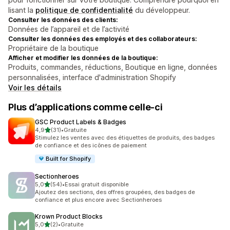
lisant la
politique de confidentialité
du développeur.
Consulter les données des clients:
Données de l’appareil et de l’activité
Consulter les données des employés et des collaborateurs:
Propriétaire de la boutique
Afficher et modifier les données de la boutique:
Produits, commandes, réductions, Boutique en ligne, données
personnalisées, interface d'administration Shopify
Voir les détails
Plus d’applications comme celle-ci
GSC Product Labels & Badges
étoile(s) sur 5
4,9
(31)
•
Gratuite
31 avis au total
Stimulez les ventes avec des étiquettes de produits, des badges
de confiance et des icônes de paiement
Built for Shopify
Sectionheroes
étoile(s) sur 5
5,0
(54)
•
Essai gratuit disponible
54 avis au total
Ajoutez des sections, des offres groupées, des badges de
confiance et plus encore avec Sectionheroes
Krown Product Blocks
étoile(s) sur 5
5,0
(2)
•
Gratuite
2 avis au total