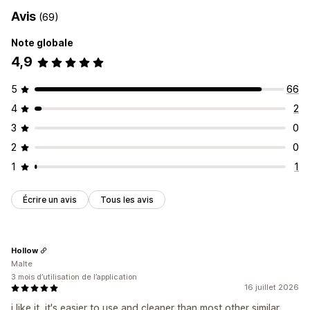
Avis
(69)
Note globale
4,9
5
66
4
2
3
0
2
0
1
1
Écrire un avis
Tous les avis
Hollow
Malte
3 mois d’utilisation de l’application
16 juillet 2026
i like it, it's easier to use and cleaner than most other similar