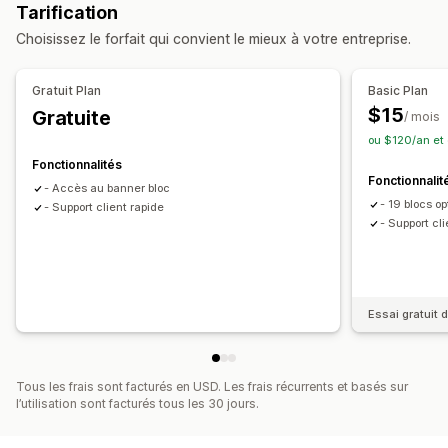
Gestion des pages
Tarification
Fonctionnalités du produit
Bannière promotionnelle
Outil d’édition
Éléments
Modèles
Code personnalisé
Choisissez le forfait qui convient le mieux à votre entreprise.
Sécurité
Expédition
Médias sociaux
Confiance
Garantie
Extraits
Génération IA
Optimisation pour le format mobile
Personnalisation
Analyses de données
Gratuit Plan
Basic Plan
Animations
Arrière-plans
Bordures
Couleurs
$15
Gratuite
/ mois
Texte personnalisé
Polices
Esthétique
Taille
Infobulles
ou $120/an et
Importations de fichiers
Fonctionnalités
Fonctionnalit
Optimisation pour le format mobile
Spécifique à l’appareil
- Accès au banner bloc
- 19 blocs o
Planification
- Support client rapide
- Support cl
Position de l’icône
Position manuelle
Pages personnalisées
Page du panier
Pages de collection
Pied de page
En-tête
Essai gratuit d
Section principale
Page d’accueil
Pages de destination
Pages de produit
Page de recherche
Tous les frais sont facturés en USD. Les frais récurrents et basés sur
l’utilisation sont facturés tous les 30 jours.